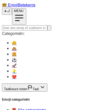
🤓️
EmojiBetekenis
☀️
🌙
MENU
Categorieën:
😊️
🙈️
🍔️
⚽️
🚀️
💡️
❤️
Taalkeuze tonen
Taal:
Emoji-categorieën
📕️
Alle categorieën