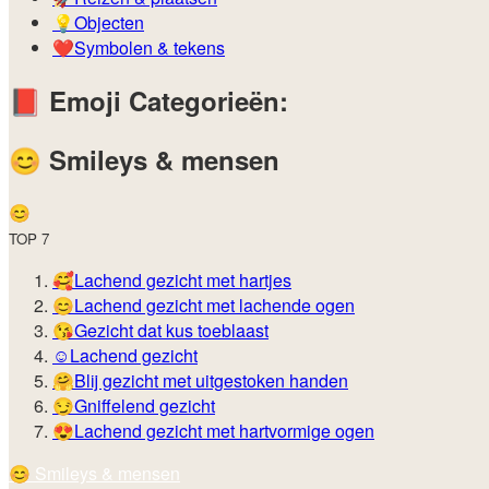
💡️
Objecten
❤️
Symbolen & tekens
📕️
Emoji Categorieën:
😊️
Smileys & mensen
😊️
TOP 7
🥰
Lachend gezicht met hartjes
😊
Lachend gezicht met lachende ogen
😘
Gezicht dat kus toeblaast
☺️
Lachend gezicht
🤗
Blij gezicht met uitgestoken handen
😏
Gniffelend gezicht
😍
Lachend gezicht met hartvormige ogen
😊️
Smileys & mensen