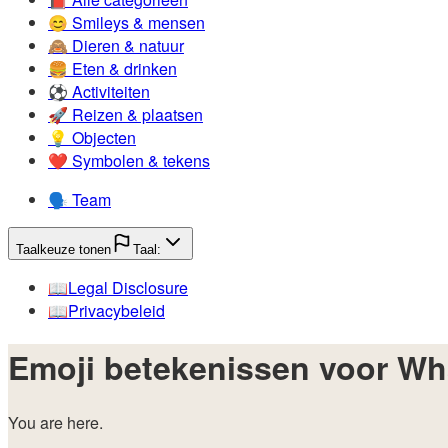
😊️
Smileys & mensen
🙈️
Dieren & natuur
🍔️
Eten & drinken
⚽️
Activiteiten
🚀️
Reizen & plaatsen
💡️
Objecten
❤️
Symbolen & tekens
🗣️
Team
Taalkeuze tonen
Taal:
📖️
Legal Disclosure
📖️
Privacybeleid
Emoji betekenissen voor Wh
You are here.