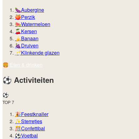
🍆
Aubergine
🍑
Perzik
🍉
Watermeloen
🍒
Kersen
🍌
Banaan
🍇
Druiven
🥂
Klinkende glazen
🍔️
Eten & drinken
⚽️
Activiteiten
⚽️
TOP 7
🎉
Feestknaller
✨
Sterretjes
🎊
Confettibal
⚽
Voetbal