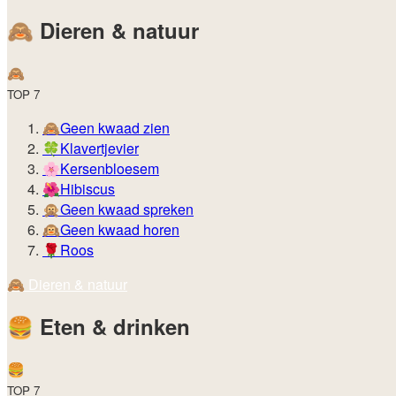
🙈️
Dieren & natuur
🙈️
TOP 7
🙈
Geen kwaad zien
🍀
Klavertjevier
🌸
Kersenbloesem
🌺
Hibiscus
🙊
Geen kwaad spreken
🙉
Geen kwaad horen
🌹
Roos
🙈️
Dieren & natuur
🍔️
Eten & drinken
🍔️
TOP 7