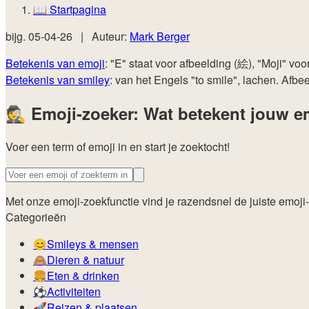
📖
Startpagina
bijg.
05-04-26
|
Auteur:
Mark Berger
Betekenis van emoji
: "E" staat voor afbeelding (絵), "Moji" v
Betekenis van smiley
: van het Engels "to smile", lachen. Afbe
🕵️
Emoji-zoeker: Wat betekent jouw e
Voer een term of emoji in en start je zoektocht!
Met onze emoji-zoekfunctie vind je razendsnel de juiste emoji
Categorieën
😊️
Smileys & mensen
🙈️
Dieren & natuur
🍔️
Eten & drinken
⚽️
Activiteiten
🚀️
Reizen & plaatsen