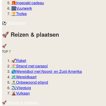
🎁
Ingepakt cadeau
🎆
Vuurwerk
🏆
Trofee
⚽️
Activiteiten
🚀️
Reizen & plaatsen
🚀️
TOP 7
🚀
Raket
🏖️
Strand met parasol
🌎
Wereldbol met Noord- en Zuid-Amerika
🗺️
Wereldkaart
🏝️
Onbewoond eiland
✈️
Vliegtuig
🌋
Vulkaan
🚀️
Reizen & plaatsen