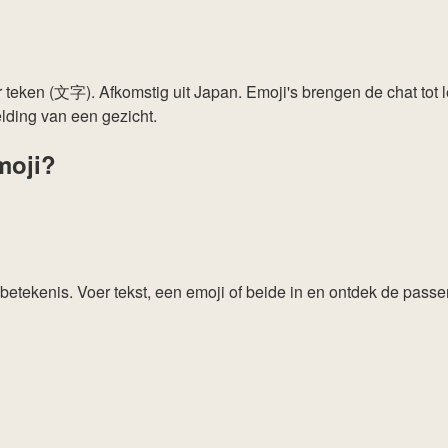
oor teken (文字). Afkomstig uit Japan. Emoji's brengen de chat tot
elding van een gezicht.
moji?
-betekenis. Voer tekst, een emoji of beide in en ontdek de pas