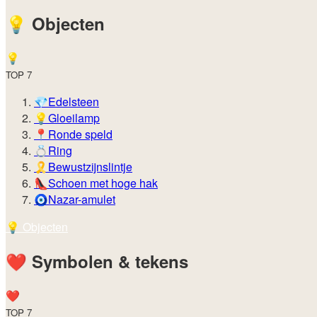
💡️
Objecten
💡️
TOP 7
💎
Edelsteen
💡
Gloeilamp
📍
Ronde speld
💍
Ring
🎗️
Bewustzijnslintje
👠
Schoen met hoge hak
🧿
Nazar-amulet
💡️
Objecten
❤️
Symbolen & tekens
❤️
TOP 7