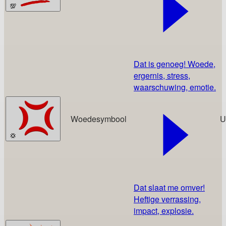
💯
Dat is genoeg! Woede,
ergernis, stress,
waarschuwing, emotie.
Woedesymbool
U
💢
Dat slaat me omver!
Heftige verrassing,
impact, explosie.