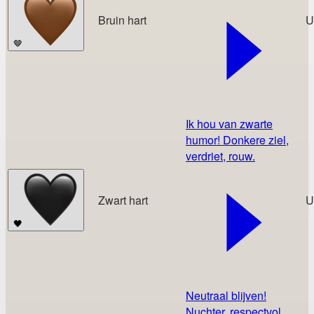
Bruin hart
U
🤎
Ik hou van zwarte
humor! Donkere ziel,
verdriet, rouw.
Zwart hart
U
🖤
Neutraal blijven!
Nuchter, respectvol,