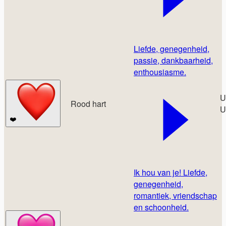
Liefde, genegenheid,
passie, dankbaarheid,
enthousiasme.
U
Rood hart
U
❤️
Ik hou van je! Liefde,
genegenheid,
romantiek, vriendschap
en schoonheid.