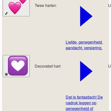
Twee harten
U
💕
Liefde, genegenheid,
aandacht, versiering.
Decoratief hart
U
💟
Dat is fantastisch! De
nadruk leggen op
genegenheid of