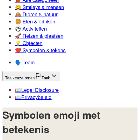
😊️
Smileys & mensen
🙈️
Dieren & natuur
🍔️
Eten & drinken
⚽️
Activiteiten
🚀️
Reizen & plaatsen
💡️
Objecten
❤️
Symbolen & tekens
🗣️
Team
Taalkeuze tonen
Taal:
📖️
Legal Disclosure
📖️
Privacybeleid
Symbolen emoji met
betekenis