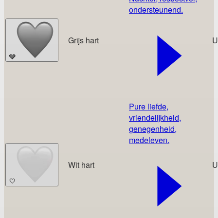
ondersteunend.
Grijs hart
U
🩶
Pure liefde,
vriendelijkheid,
genegenheid,
medeleven.
Wit hart
U
🤍