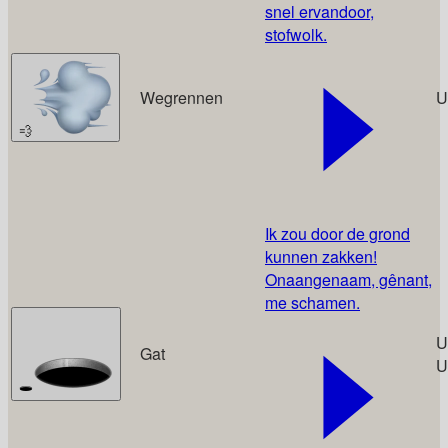
snel ervandoor,
stofwolk.
Wegrennen
U
💨
Ik zou door de grond
kunnen zakken!
Onaangenaam, gênant,
me schamen.
U
Gat
U
🕳️