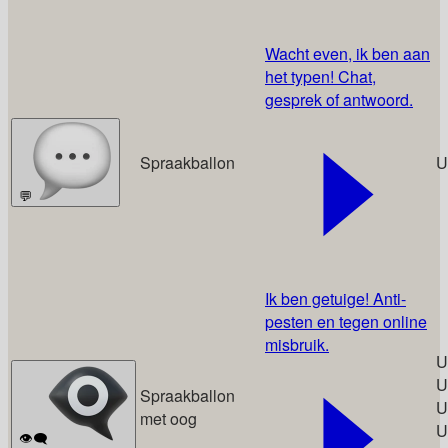
Wacht even, ik ben aan
het typen! Chat,
gesprek of antwoord.
Spraakballon
U
💬
Ik ben getuige! Anti-
pesten en tegen online
misbruik.
U
U
Spraakballon
U
met oog
U
👁️‍🗨️