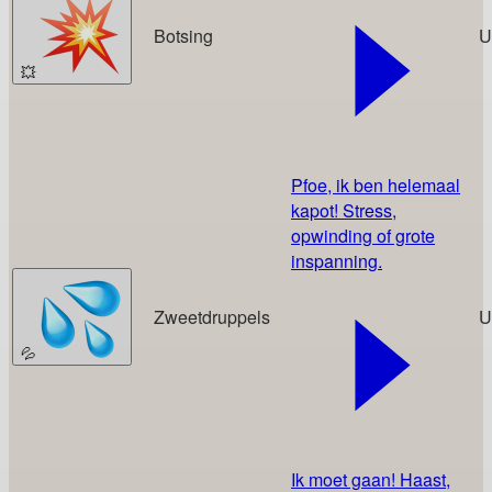
Botsing
U
💥
Pfoe, ik ben helemaal
kapot! Stress,
opwinding of grote
inspanning.
Zweetdruppels
U
💦
Ik moet gaan! Haast,