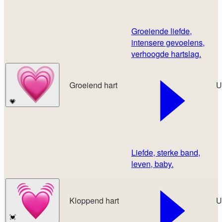
Groeiende liefde,
intensere gevoelens,
verhoogde hartslag.
Groeiend hart
U
💗
Liefde, sterke band,
leven, baby.
Kloppend hart
U
💓