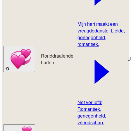
Mijn hart maakt een
vreugdedansje! Liefde,
genegenheid,
romantiek.
Ronddraaiende
U
harten
💞
Net verliefd!
Romantiek,
genegenheid,
vriendschap.