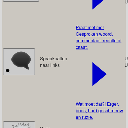
U
Praat met me!
Gesproken woord,
commentaar, reactie of
citaat.
Spraakballon
U
naar links
U
🗨️
Wat moet dat?! Erger,
boos, hard geschreeuw
en ruzie.