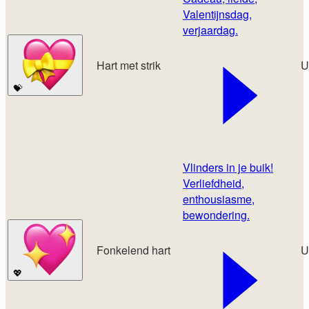
Valentijnsdag,
verjaardag.
Hart met strik
U
💝
Vlinders in je buik!
Verliefdheid,
enthousiasme,
bewondering.
Fonkelend hart
U
💖