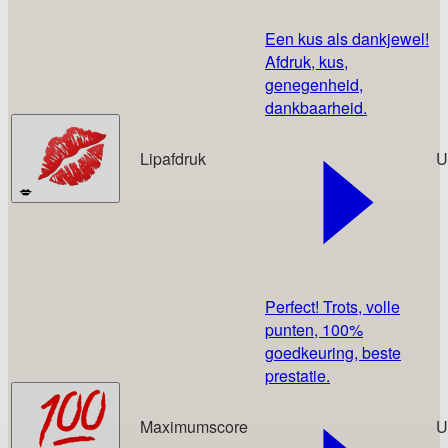
Een kus als dankjewel!
Afdruk, kus,
genegenheid,
dankbaarheid.
Lipafdruk
U
💋
Perfect! Trots, volle
punten, 100%
goedkeuring, beste
prestatie.
Maximumscore
U