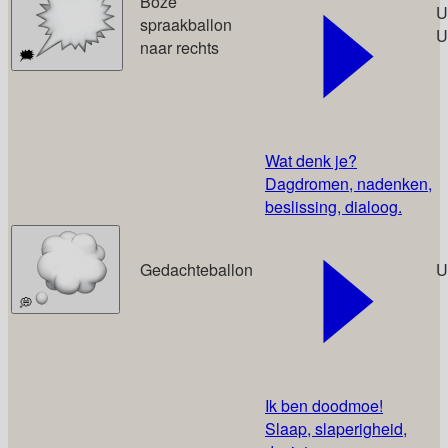
Boze
U
spraakballon
U
naar rechts
🗯️
Wat denk je?
Dagdromen, nadenken,
beslissing, dialoog.
Gedachteballon
U
💭
Ik ben doodmoe!
Slaap, slaperigheid,