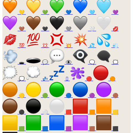
💛
💚
💙
🩵
💜
🤎
🖤
🩶
🤍
💋
💯
💢
💥
💦
💨
🕳️
💬
👁️‍🗨️
🗨️
🗯️
💭
💤
🫟
🔴
🟠
🟡
🟢
🔵
🟣
🟤
⚫
⚪
🟥
🟧
🟨
🟩
🟦
🟪
🟫
⬛