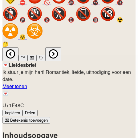
⛔
🚫
🚳
🚭
🚯
🚱
🚷
📵
🔞
☢️
☣️
🤔
™️
💌
💘
💌
Liefdesbrief
Ik stuur je mijn hart! Romantiek, liefde, uitnodiging voor een
date.
Meer tonen
💌
U+1F48C
kopiëren
Delen
💌
Betekenis toevoegen
Inhoudsopgave