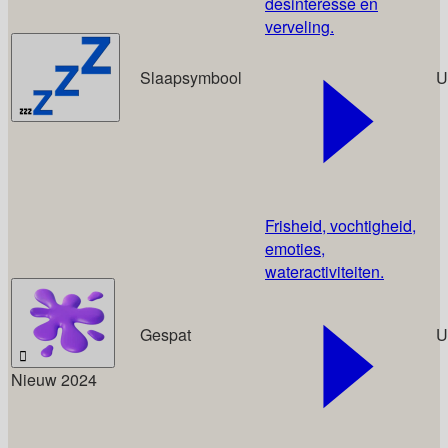
desinteresse en
verveling.
Slaapsymbool
U
💤
Frisheid, vochtigheid,
emoties,
wateractiviteiten.
Gespat
U
🫟
Nieuw 2024