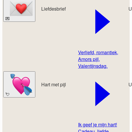
Liefdesbrief
U
💌
Verliefd, romantiek,
Amors pijl,
Valentijnsdag.
Hart met pijl
U
💘
Ik geef je mijn hart!
Cadeau, liefde,