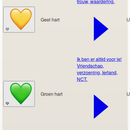
trouw, waardering.
Geel hart
U
💛
Ik ben er altijd voor je!
Vriendschap,
verzoening, Ierland,
NCT.
Groen hart
U
💚