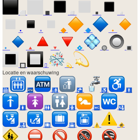
⬜
◼️
◻️
◾
◽
▪️
▫️
🔶
🔷
🔸
🔹
🔺
🔻
💠
🔘
🔳
🔲
🫯
💫
Locatie en waarschuwing
🛗
🏧
🚮
🚰
♿
🚹
🚺
🚻
🚼
🚾
🛂
🛃
🛄
🛅
⚠️
🚸