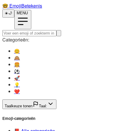
🤓️
EmojiBetekenis
☀️
🌙
MENU
Categorieën:
😊️
🙈️
🍔️
⚽️
🚀️
💡️
❤️
Taalkeuze tonen
Taal:
Emoji-categorieën
📕️
Alle categorieën