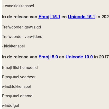
+ windklokkenspel
In de release van
Emoji 15.1
en
Unicode 15.1
in 20
Trefwoorden gewijzigd
Trefwoorden verwijderd
- klokkenspel
In de release van
Emoji 5.0
en
Unicode 10.0
in 201
Emoji-titel hernoemd
Emoji-titel voorheen
windklokkenspel
Emoji-titel daarna
windorgel