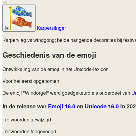
↔
Karperslinger
🎏
Karpervlag vs windgong; beide hangende decoraties bij festiva
Geschiedenis van de emoji
Ontwikkeling van de emoji in het Unicode-lexicon
Voor het eerst opgenomen
De emoji "Windorgel" werd goedgekeurd als onderdeel van
U
In de release van
Emoji 16.0
en
Unicode 16.0
in 20
Trefwoorden gewijzigd
Trefwoorden toegevoegd