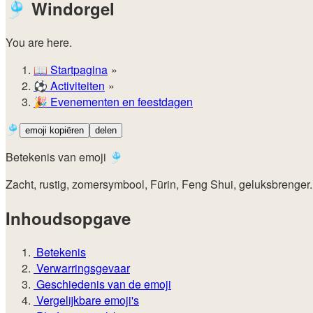
🎐
Windorgel
You are here.
📖
Startpagina
⚽️
Activiteiten
🎉
Evenementen en feestdagen
🎐
emoji kopiëren
delen
Betekenis van emoji 🎐
Zacht, rustig, zomersymbool, Fūrin, Feng Shui, geluksbrenger.
Inhoudsopgave
Betekenis
Verwarringsgevaar
Geschiedenis van de emoji
Vergelijkbare emoji's