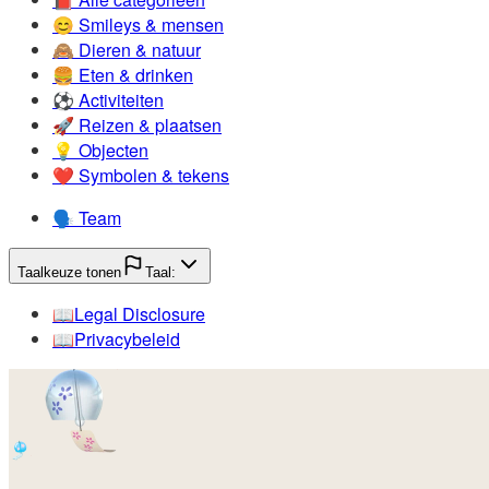
😊️
Smileys & mensen
🙈️
Dieren & natuur
🍔️
Eten & drinken
⚽️
Activiteiten
🚀️
Reizen & plaatsen
💡️
Objecten
❤️
Symbolen & tekens
🗣️
Team
Taalkeuze tonen
Taal:
📖️
Legal Disclosure
📖️
Privacybeleid
🎐