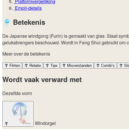
Platformvergelijking
Emoji-details
🎐
Betekenis
De Japanse windgong (Furin) is gemaakt van glas. Staat symboo
geluksbrengers beschouwd. Wordt in Feng Shui gebruikt om c
Meer over de betekenis
🎐
Flirten
🎐
Relatie
🎐
Tips
🎐
Misverstanden
🎐
Combi’s
🎐
Sl
Wordt vaak verward met
Dezelfde vorm
Windorgel
🎐