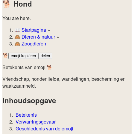
🐕
Hond
You are here.
📖
Startpagina
🙈️
Dieren & natuur
🙈
Zoogdieren
🐕
emoji kopiëren
delen
Betekenis van emoji 🐕
Vriendschap, hondenliefde, wandelingen, bescherming en
waakzaamheid.
Inhoudsopgave
Betekenis
Verwarringsgevaar
Geschiedenis van de emoji