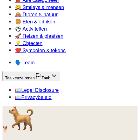
😊️
Smileys & mensen
🙈️
Dieren & natuur
🍔️
Eten & drinken
⚽️
Activiteiten
🚀️
Reizen & plaatsen
💡️
Objecten
❤️
Symbolen & tekens
🗣️
Team
Taalkeuze tonen
Taal:
📖️
Legal Disclosure
📖️
Privacybeleid
🐕