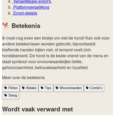
Vergelijkbare emoji's
Platformvergelijking
Emoji-details
🐕
Betekenis
Ik moet nog even een blokje om met de hond! Kan ook voor
andere betekenissen worden gebruikt, bijvoorbeeld:
blaffende handen bijten niet, of iemand voelt zich
hondsberoerd. De hond is de beste vriend van de mens en
staat symbool voor onvoorwaardelijke liefde,
gehoorzaamheid, betrouwbaarheid en loyaliteit.
Meer over de betekenis
🐕
Flirten
🐕
Relatie
🐕
Tips
🐕
Misverstanden
🐕
Combi’s
🐕
Slang
Wordt vaak verward met