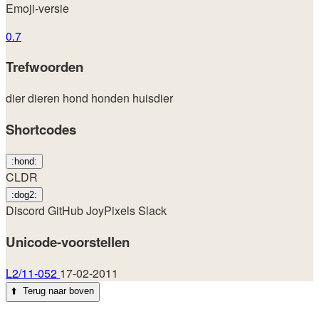
Emoji-versie
0.7
Trefwoorden
dier
dieren
hond
honden
huisdier
Shortcodes
:hond:
CLDR
:dog2:
Discord
GitHub
JoyPixels
Slack
Unicode-voorstellen
L2/11-052
17-02-2011
⬆️
Terug naar boven