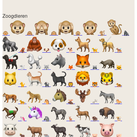
Zoogdieren
🐵
🙈
🙉
🙊
🐒
🦍
🦧
🐶
🐕
🦮
🐕‍🦺
🐩
🐺
🦊
🦝
🐱
🐈
🐈‍⬛
🦁
🐯
🐅
🐆
🐴
🫎
🫏
🐎
🦄
🦓
🦌
🦬
🐮
🐂
🐃
🐄
🐷
🐖