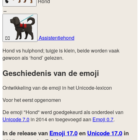
Hond
🐕
↔
Assistentiehond
🐕‍🦺
Hond vs hulphond; tuigje is klein, beide worden vaak
gewoon als ‘hond’ gelezen.
Geschiedenis van de emoji
Ontwikkeling van de emoji in het Unicode-lexicon
Voor het eerst opgenomen
De emoji "Hond" werd goedgekeurd als onderdeel van
Unicode 7.0
in 2014 en toegevoegd aan
Emoji 0.7
.
In de release van
Emoji 17.0
en
Unicode 17.0
in