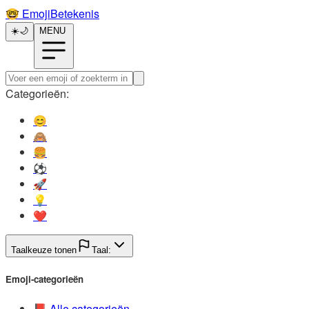
🤓️
EmojiBetekenis
☀️
🌙
MENU
Categorieën:
😊️
🙈️
🍔️
⚽️
🚀️
💡️
❤️
Taalkeuze tonen
Taal:
Emoji-categorieën
📕️
Alle categorieën