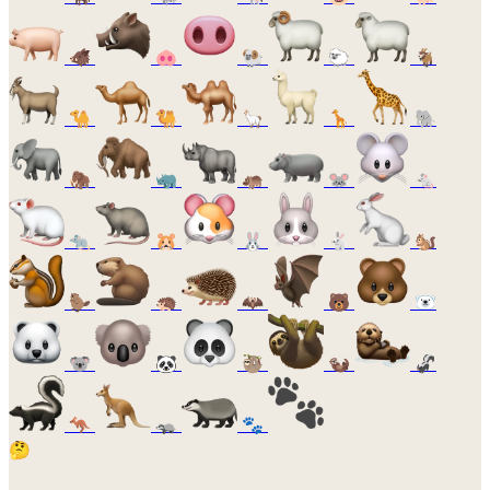
🐗
🐽
🐏
🐑
🐐
🐪
🐫
🦙
🦒
🐘
🦣
🦏
🦛
🐭
🐁
🐀
🐹
🐰
🐇
🐿️
🦫
🦔
🦇
🐻
🐻‍❄️
🐨
🐼
🦥
🦦
🦨
🦘
🦡
🐾
🤔