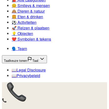
😊️
Smileys & mensen
🙈️
Dieren & natuur
🍔️
Eten & drinken
⚽️
Activiteiten
🚀️
Reizen & plaatsen
💡️
Objecten
❤️
Symbolen & tekens
🗣️
Team
Taalkeuze tonen
Taal:
📖️
Legal Disclosure
📖️
Privacybeleid
📞