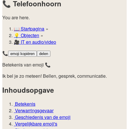
📞
Telefoonhoorn
You are here.
📖
Startpagina
💡️
Objecten
🎥
IT en audio/video
📞
emoji kopiëren
delen
Betekenis van emoji 📞
Ik bel je zo meteen! Bellen, gesprek, communicatie.
Inhoudsopgave
Betekenis
Verwarringsgevaar
Geschiedenis van de emoji
Vergelijkbare emoji's