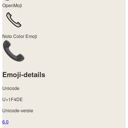
OpenMoji
Noto Color Emoji
Emoji-details
Unicode
U+1F4DE
Unicode-versie
6.0