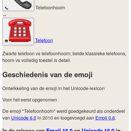
Telefoonhoorn
📞
↔
Telefoon
☎️
Zwarte telefoon vs telefoonhoorn; beide klassieke telefoons,
hoorn vs volledig toestel is detail.
Geschiedenis van de emoji
Ontwikkeling van de emoji in het Unicode-lexicon
Voor het eerst opgenomen
De emoji "Telefoonhoorn" werd goedgekeurd als onderdeel
van
Unicode 6.0
in 2010 en toegevoegd aan
Emoji 0.6
.
In de release van
Emoji 16.0
en
Unicode 16.0
in