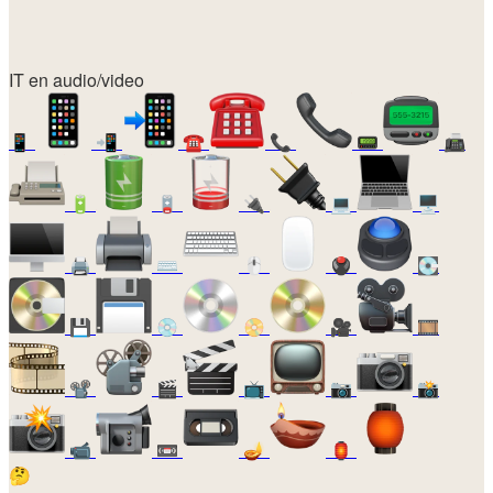
IT en audio/video
📱
📲
☎️
📞
📟
📠
🔋
🪫
🔌
💻
🖥️
🖨️
⌨️
🖱️
🖲️
💽
💾
💿
📀
🎥
🎞️
📽️
🎬
📺
📷
📸
📹
📼
🪔
🏮
🤔