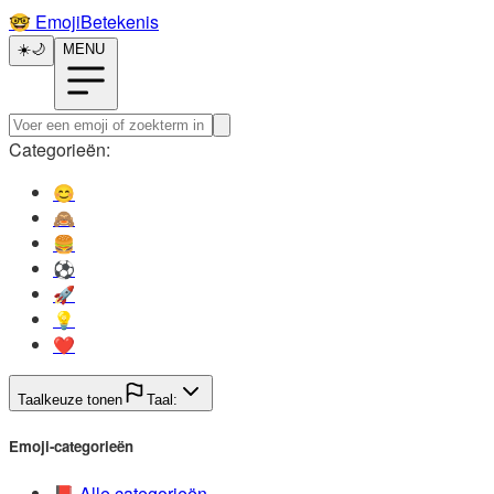
🤓️
EmojiBetekenis
☀️
🌙
MENU
Categorieën:
😊️
🙈️
🍔️
⚽️
🚀️
💡️
❤️
Taalkeuze tonen
Taal:
Emoji-categorieën
📕️
Alle categorieën