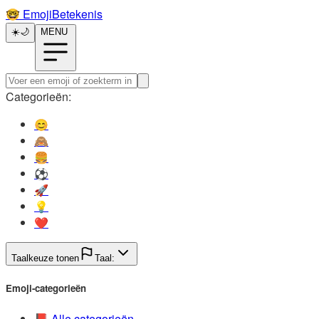
🤓️
EmojiBetekenis
☀️
🌙
MENU
Categorieën:
😊️
🙈️
🍔️
⚽️
🚀️
💡️
❤️
Taalkeuze tonen
Taal:
Emoji-categorieën
📕️
Alle categorieën