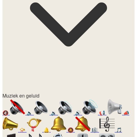
Muziek en geluid
🔇
🔈
🔉
🔊
📢
📣
📯
🔔
🔕
🎼
🎵