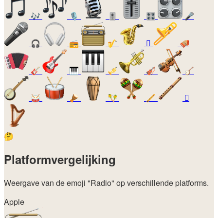
🎶
🎙️
🎚️
🎛️
🎤
🎧
📻
🎷
🪊
🪗
🎸
🎹
🎺
🎻
🪕
🥁
🪘
🪇
🪈
🪉
🤔
Platformvergelijking
Weergave van de emoji
"Radio"
op verschillende platforms.
Apple