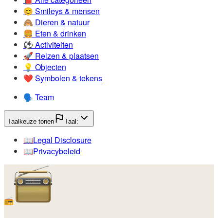
😊️
Smileys & mensen
🙈️
Dieren & natuur
🍔️
Eten & drinken
⚽️
Activiteiten
🚀️
Reizen & plaatsen
💡️
Objecten
❤️
Symbolen & tekens
🗣️
Team
Taalkeuze tonen
Taal:
📖️
Legal Disclosure
📖️
Privacybeleid
📻