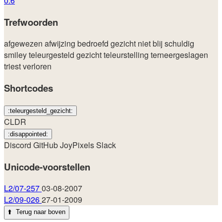
0.6
Trefwoorden
afgewezen
afwijzing
bedroefd
gezicht
niet blij
schuldig
smiley
teleurgesteld gezicht
teleurstelling
terneergeslagen
triest
verloren
Shortcodes
:teleurgesteld_gezicht:
CLDR
:disappointed:
Discord
GitHub
JoyPixels
Slack
Unicode-voorstellen
L2/07-257
03-08-2007
L2/09-026
27-01-2009
⬆️
Terug naar boven