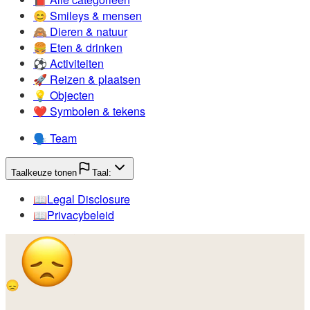
😊️
Smileys & mensen
🙈️
Dieren & natuur
🍔️
Eten & drinken
⚽️
Activiteiten
🚀️
Reizen & plaatsen
💡️
Objecten
❤️
Symbolen & tekens
🗣️
Team
Taalkeuze tonen
Taal:
📖️
Legal Disclosure
📖️
Privacybeleid
😞