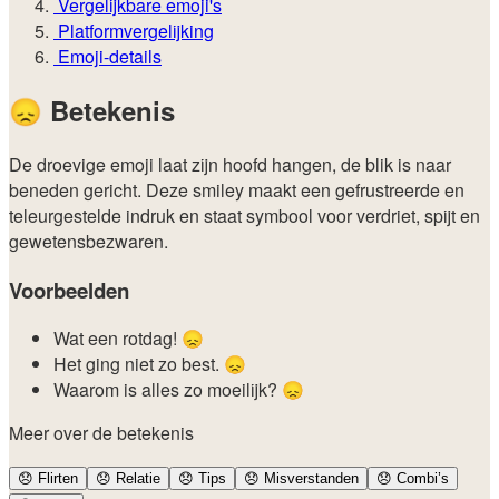
Vergelijkbare emoji's
Platformvergelijking
Emoji-details
😞
Betekenis
De droevige emoji laat zijn hoofd hangen, de blik is naar
beneden gericht. Deze smiley maakt een gefrustreerde en
teleurgestelde indruk en staat symbool voor verdriet, spijt en
gewetensbezwaren.
Voorbeelden
Wat een rotdag! 😞
Het ging niet zo best. 😞
Waarom is alles zo moeilijk? 😞
Meer over de betekenis
😞
Flirten
😞
Relatie
😞
Tips
😞
Misverstanden
😞
Combi’s