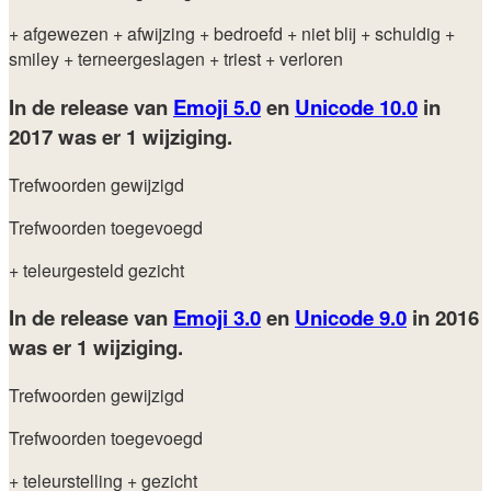
+ afgewezen
+ afwijzing
+ bedroefd
+ niet blij
+ schuldig
+
smiley
+ terneergeslagen
+ triest
+ verloren
In de release van
Emoji 5.0
en
Unicode 10.0
in
2017
was er 1 wijziging.
Trefwoorden gewijzigd
Trefwoorden toegevoegd
+ teleurgesteld gezicht
In de release van
Emoji 3.0
en
Unicode 9.0
in 2016
was er 1 wijziging.
Trefwoorden gewijzigd
Trefwoorden toegevoegd
+ teleurstelling
+ gezicht