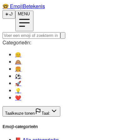
🤓️
EmojiBetekenis
☀️
🌙
MENU
Categorieën:
😊️
🙈️
🍔️
⚽️
🚀️
💡️
❤️
Taalkeuze tonen
Taal:
Emoji-categorieën
📕️
Alle categorieën