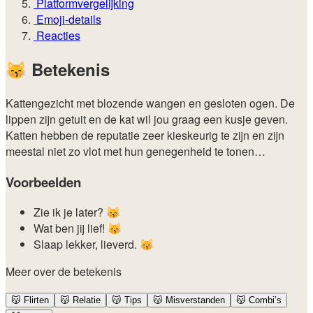
Platformvergelijking
Emoji-details
Reacties
😽
Betekenis
Kattengezicht met blozende wangen en gesloten ogen. De
lippen zijn getuit en de kat wil jou graag een kusje geven.
Katten hebben de reputatie zeer kieskeurig te zijn en zijn
meestal niet zo vlot met hun genegenheid te tonen…
Voorbeelden
Zie ik je later? 😽
Wat ben jij lief! 😽
Slaap lekker, lieverd. 😽
Meer over de betekenis
😽
Flirten
😽
Relatie
😽
Tips
😽
Misverstanden
😽
Combi’s