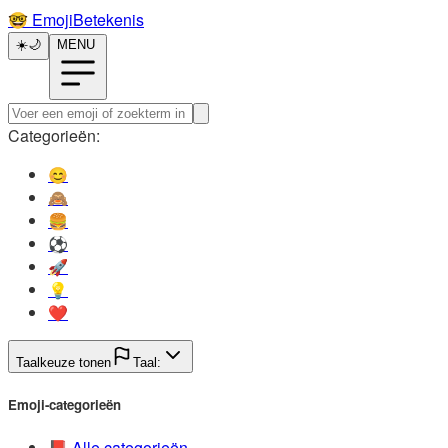
🤓️
EmojiBetekenis
☀️
🌙
MENU
Categorieën:
😊️
🙈️
🍔️
⚽️
🚀️
💡️
❤️
Taalkeuze tonen
Taal:
Emoji-categorieën
📕️
Alle categorieën