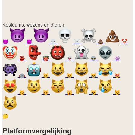
Kostuums, wezens en dieren
😈
👿
💀
☠️
💩
🤡
👺
👹
👻
👽
👾
🤖
😺
😸
😹
😻
😼
😽
🙀
😿
😾
🤔
Platformvergelijking