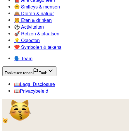
😊️
Smileys & mensen
🙈️
Dieren & natuur
🍔️
Eten & drinken
⚽️
Activiteiten
🚀️
Reizen & plaatsen
💡️
Objecten
❤️
Symbolen & tekens
🗣️
Team
Taalkeuze tonen
Taal:
📖️
Legal Disclosure
📖️
Privacybeleid
😽