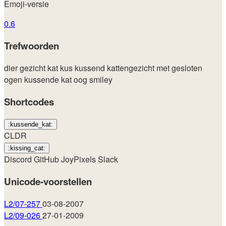
Emoji-versie
0.6
Trefwoorden
dier
gezicht
kat
kus
kussend kattengezicht met gesloten
ogen
kussende kat
oog
smiley
Shortcodes
:kussende_kat:
CLDR
:kissing_cat:
Discord
GitHub
JoyPixels
Slack
Unicode-voorstellen
L2/07-257
03-08-2007
L2/09-026
27-01-2009