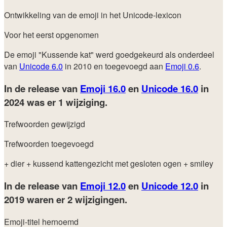
Ontwikkeling van de emoji in het Unicode-lexicon
Voor het eerst opgenomen
De emoji "Kussende kat" werd goedgekeurd als onderdeel
van
Unicode 6.0
in 2010 en toegevoegd aan
Emoji 0.6
.
In de release van
Emoji 16.0
en
Unicode 16.0
in
2024
was er 1 wijziging.
Trefwoorden gewijzigd
Trefwoorden toegevoegd
+ dier
+ kussend kattengezicht met gesloten ogen
+ smiley
In de release van
Emoji 12.0
en
Unicode 12.0
in
2019
waren er 2 wijzigingen.
Emoji-titel hernoemd