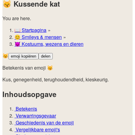
😽
Kussende kat
You are here.
📖
Startpagina
😊️
Smileys & mensen
😈
Kostuums, wezens en dieren
😽
emoji kopiëren
delen
Betekenis van emoji 😽
Kus, genegenheid, terughoudendheid, kieskeurig.
Inhoudsopgave
Betekenis
Verwarringsgevaar
Geschiedenis van de emoji
Vergelijkbare emoji's