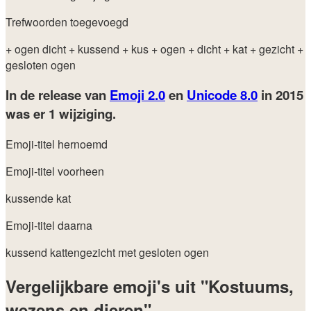
Trefwoorden toegevoegd
+ ogen dicht
+ kussend
+ kus
+ ogen
+ dicht
+ kat
+ gezicht
+
gesloten ogen
In de release van
Emoji 2.0
en
Unicode 8.0
in 2015
was er 1 wijziging.
Emoji-titel hernoemd
Emoji-titel voorheen
kussende kat
Emoji-titel daarna
kussend kattengezicht met gesloten ogen
Vergelijkbare emoji's uit "Kostuums,
wezens en dieren"