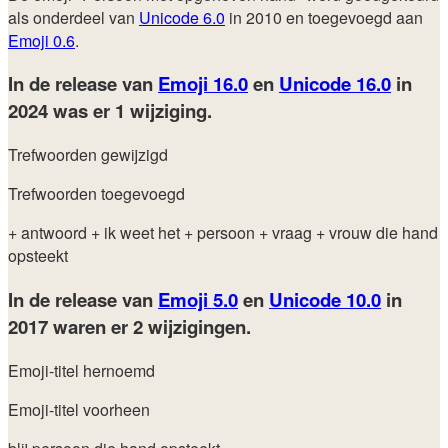
als onderdeel van
Unicode 6.0
in 2010 en toegevoegd aan
Emoji 0.6
.
In de release van
Emoji 16.0
en
Unicode 16.0
in
2024
was er 1 wijziging.
Trefwoorden gewijzigd
Trefwoorden toegevoegd
+ antwoord
+ ik weet het
+ persoon
+ vraag
+ vrouw die hand
opsteekt
In de release van
Emoji 5.0
en
Unicode 10.0
in
2017
waren er 2 wijzigingen.
Emoji-titel hernoemd
Emoji-titel voorheen