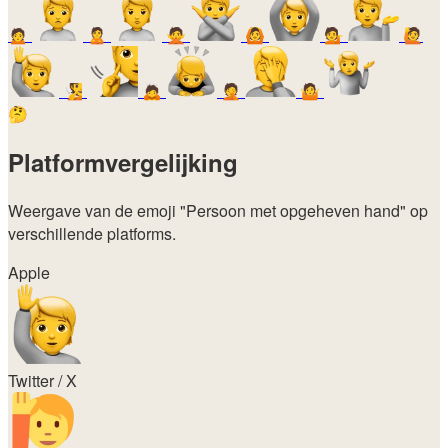
🙍
🙎
🙅
🙆
💁
🙋
🧏
🙇
🤦
🤷
🤔
Platformvergelijking
Weergave van de emoji
"Persoon met opgeheven hand"
op
verschillende platforms.
Apple
Twitter / X