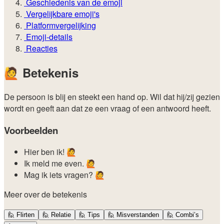
Geschiedenis van de emoji
Vergelijkbare emoji's
Platformvergelijking
Emoji-details
Reacties
🙋
Betekenis
De persoon is blij en steekt een hand op. Wil dat hij/zij gezien
wordt en geeft aan dat ze een vraag of een antwoord heeft.
Voorbeelden
Hier ben ik! 🙋
Ik meld me even. 🙋
Mag ik iets vragen? 🙋
Meer over de betekenis
🙋
Flirten
🙋
Relatie
🙋
Tips
🙋
Misverstanden
🙋
Combi’s