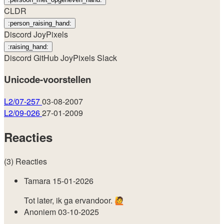
CLDR
:person_raising_hand:
Discord
JoyPixels
:raising_hand:
Discord
GitHub
JoyPixels
Slack
Unicode-voorstellen
L2/07-257
03-08-2007
L2/09-026
27-01-2009
Reacties
(3) Reacties
Tamara
15-01-2026
Tot later, ik ga ervandoor. 🙋️
Anoniem
03-10-2025