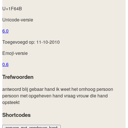
U+1F64B
Unicode-versie
6.0
Toegevoegd op: 11-10-2010
Emoji-versie
0.6
Trefwoorden
antwoord
blij
gebaar
hand
ik weet het
omhoog
persoon
persoon met opgeheven hand
vraag
vrouw die hand
opsteekt
Shortcodes
:persoon_met_opgeheven_hand: