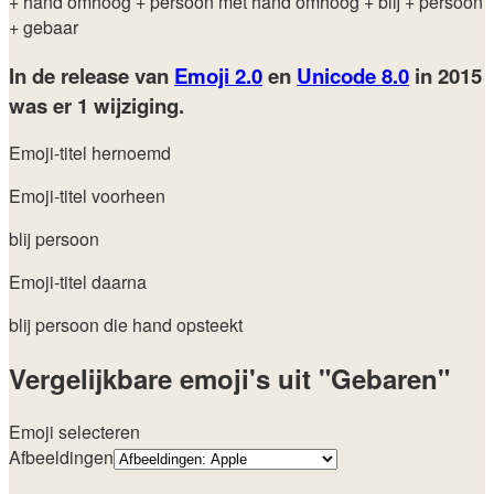
+ hand omhoog
+ persoon met hand omhoog
+ blij
+ persoon
+ gebaar
In de release van
Emoji 2.0
en
Unicode 8.0
in 2015
was er 1 wijziging.
Emoji-titel hernoemd
Emoji-titel voorheen
blij persoon
Emoji-titel daarna
blij persoon die hand opsteekt
Vergelijkbare emoji's uit "Gebaren"
Emoji selecteren
Afbeeldingen