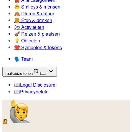
😊️
Smileys & mensen
🙈️
Dieren & natuur
🍔️
Eten & drinken
⚽️
Activiteiten
🚀️
Reizen & plaatsen
💡️
Objecten
❤️
Symbolen & tekens
🗣️
Team
Taalkeuze tonen
Taal:
📖️
Legal Disclosure
📖️
Privacybeleid
🙋