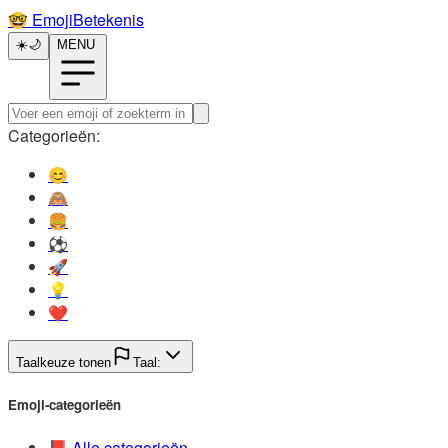
🤓️
EmojiBetekenis
☀️
🌙
MENU
Categorieën:
😊️
🙈️
🍔️
⚽️
🚀️
💡️
❤️
Taalkeuze tonen
Taal:
Emoji-categorieën
📕️
Alle categorieën