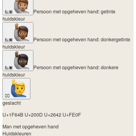
Persoon met opgeheven hand: getinte
🙋🏽
huidskleur
Persoon met opgeheven hand: donkergetinte
🙋🏾
huidskleur
Persoon met opgeheven hand: donkere
🙋🏿
huidskleur
🙋‍♂️
geslacht
U+1F64B U+200D U+2642 U+FE0F
Man met opgeheven hand
Huidskleuren