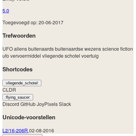
5.0
Toegevoegd op: 20-06-2017
Trefwoorden
UFO
aliens
buitenaards
buitenaardse wezens
science fiction
ufo
vervoermiddel
vliegende schotel
voertuig
Shortcodes
:vliegende_schotel:
CLDR
:flying_saucer:
Discord
GitHub
JoyPixels
Slack
Unicode-voorstellen
L2/16-206R
02-08-2016