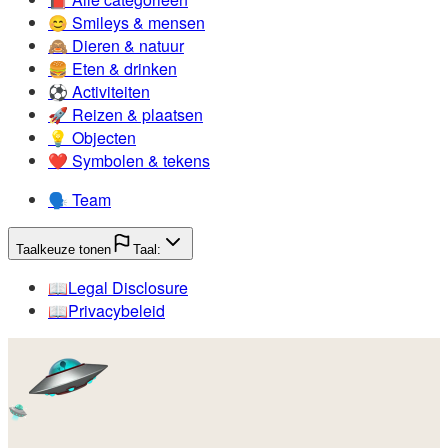
😊️
Smileys & mensen
🙈️
Dieren & natuur
🍔️
Eten & drinken
⚽️
Activiteiten
🚀️
Reizen & plaatsen
💡️
Objecten
❤️
Symbolen & tekens
🗣️
Team
Taalkeuze tonen
Taal:
📖️
Legal Disclosure
📖️
Privacybeleid
🛸