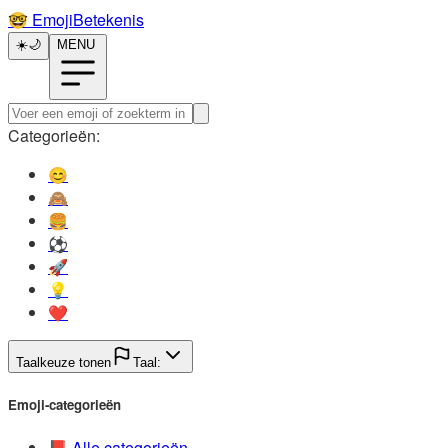
🤓️
EmojiBetekenis
☀️
🌙
MENU
Categorieën:
😊️
🙈️
🍔️
⚽️
🚀️
💡️
❤️
Taalkeuze tonen
Taal:
Emoji-categorieën
📕️
Alle categorieën