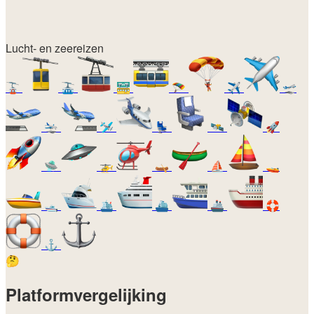
Lucht- en zeereizen
🚡
🚠
🚟
🪂
✈️
🛫
🛬
🛩️
💺
🛰️
🚀
🛸
🚁
🛶
⛵
🚤
🛥️
🛳️
⛴️
🚢
🛟
⚓
🤔
Platformvergelijking