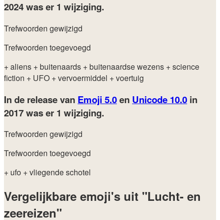
2024
was er 1 wijziging.
Trefwoorden gewijzigd
Trefwoorden toegevoegd
+ aliens
+ buitenaards
+ buitenaardse wezens
+ science
fiction
+ UFO
+ vervoermiddel
+ voertuig
In de release van
Emoji 5.0
en
Unicode 10.0
in
2017
was er 1 wijziging.
Trefwoorden gewijzigd
Trefwoorden toegevoegd
+ ufo
+ vliegende schotel
Vergelijkbare emoji's uit "Lucht- en
zeereizen"