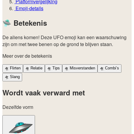
Platformvergelijking
Emoji-details
🛸
Betekenis
De aliens komen! Deze UFO emoji kan een waarschuwing
zijn om met twee benen op de grond te blijven staan.
Meer over de betekenis
🛸
Flirten
🛸
Relatie
🛸
Tips
🛸
Misverstanden
🛸
Combi’s
🛸
Slang
Wordt vaak verward met
Dezelfde vorm