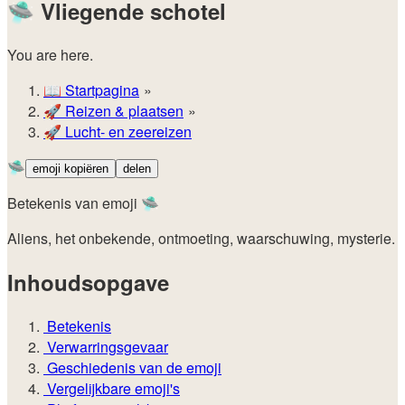
🛸
Vliegende schotel
You are here.
📖
Startpagina
🚀️
Reizen & plaatsen
🚀
Lucht- en zeereizen
🛸
emoji kopiëren
delen
Betekenis van emoji 🛸
Aliens, het onbekende, ontmoeting, waarschuwing, mysterie.
Inhoudsopgave
Betekenis
Verwarringsgevaar
Geschiedenis van de emoji
Vergelijkbare emoji's