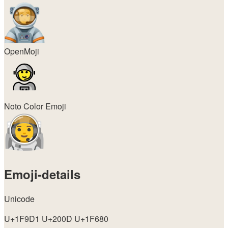
OpenMoji
Noto Color Emoji
Emoji-details
Unicode
U+1F9D1 U+200D U+1F680