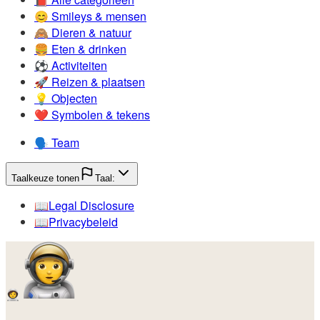
😊️
Smileys & mensen
🙈️
Dieren & natuur
🍔️
Eten & drinken
⚽️
Activiteiten
🚀️
Reizen & plaatsen
💡️
Objecten
❤️
Symbolen & tekens
🗣️
Team
Taalkeuze tonen
Taal:
📖️
Legal Disclosure
📖️
Privacybeleid
🧑‍🚀