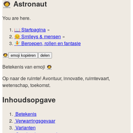
🧑‍🚀
Astronaut
You are here.
📖
Startpagina
😊️
Smileys & mensen
🧚
Beroepen, rollen en fantasie
🧑‍🚀
emoji kopiëren
delen
Betekenis van emoji 🧑‍🚀
Op naar de ruimte! Avontuur, innovatie, ruimtevaart,
wetenschap, toekomst.
Inhoudsopgave
Betekenis
Verwarringsgevaar
Varianten