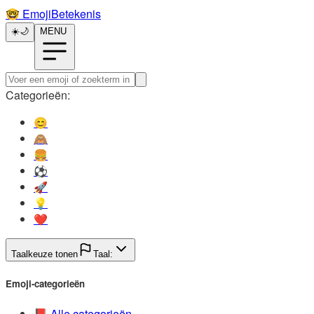
🤓️
EmojiBetekenis
☀️
🌙
MENU
Categorieën:
😊️
🙈️
🍔️
⚽️
🚀️
💡️
❤️
Taalkeuze tonen
Taal:
Emoji-categorieën
📕️
Alle categorieën