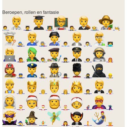
Beroepen, rollen en fantasie
🧑‍⚕️
🧑‍🎓
🧑‍🏫
🧑‍⚖️
🧑‍🌾
🧑‍🍳
🧑‍🔧
🧑‍🏭
🧑‍💼
🧑‍🔬
🧑‍💻
🧑‍🎤
🧑‍🎨
🧑‍✈️
🧑‍🚀
🧑‍🚒
👮
🕵️
💂
🥷
👷
🫅
🤴
👸
🤵
👰
🧑‍🎄
🎅
🤶
🦸
🦹
🧙
🧚
🧛
🧜
🧝