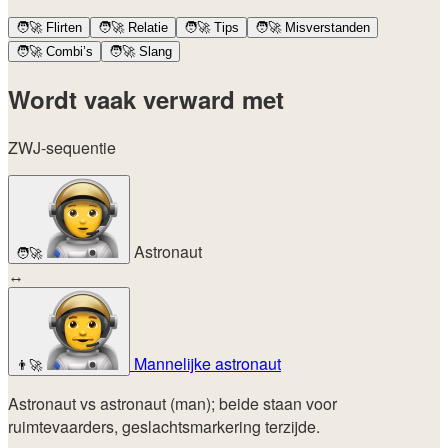
🧑‍🚀
Flirten
🧑‍🚀
Relatie
🧑‍🚀
Tips
🧑‍🚀
Misverstanden
🧑‍🚀
Combi’s
🧑‍🚀
Slang
Wordt vaak verward met
ZWJ-sequentie
Astronaut
🧑‍🚀
↔
Mannelijke astronaut
👨‍🚀
Astronaut vs astronaut (man); beide staan voor
ruimtevaarders, geslachtsmarkering terzijde.