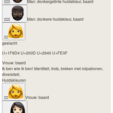
Man: donkergetinte huidskleur, baard
🧔🏾‍♂️
Man: donkere huidskleur, baard
🧔🏿‍♂️
🧔‍♀️
geslacht
U+1F9D4 U+200D U+2640 U+FE0F
Vrouw: baard
Ik ben wie ik ben! Identiteit, trots, breken met rolpatronen,
diversiteit.
Huidskleuren
Vrouw: baard
🧔‍♀️