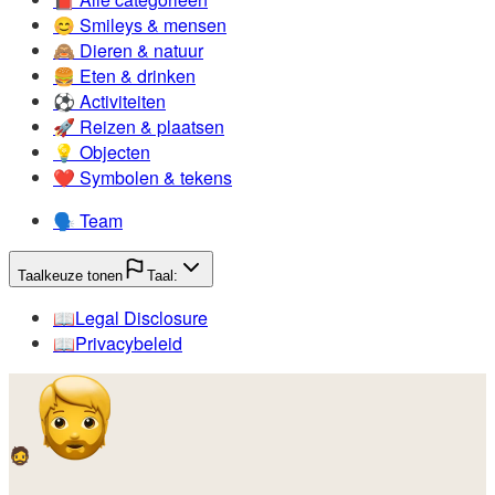
😊️
Smileys & mensen
🙈️
Dieren & natuur
🍔️
Eten & drinken
⚽️
Activiteiten
🚀️
Reizen & plaatsen
💡️
Objecten
❤️
Symbolen & tekens
🗣️
Team
Taalkeuze tonen
Taal:
📖️
Legal Disclosure
📖️
Privacybeleid
🧔