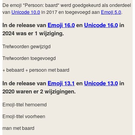
De emoji "Persoon: baard" werd goedgekeurd als onderdeel
van
Unicode 10.0
in 2017 en toegevoegd aan
Emoji 5.0
.
In de release van
Emoji 16.0
en
Unicode 16.0
in
2024
was er 1 wijziging.
Trefwoorden gewijzigd
Trefwoorden toegevoegd
+ bebaard
+ persoon met baard
In de release van
Emoji 13.1
en
Unicode 13.0
in
2020
waren er 2 wijzigingen.
Emoji-titel hernoemd
Emoji-titel voorheen
man met baard