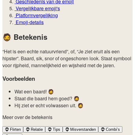
Geschiedenis van de emoji
Vergelijkbare emoji's
Platformvergelijking
Emoji-details
🧔
Betekenis
“Het is een echte natuurvriend”, of, “Je ziet eruit als een
hipster”. Baard, sik, snor of ongeschoren look. Staat symbool
voor rijpheid, mannelijkheid en wijsheid met de jaren.
Voorbeelden
Wat een baard! 🧔
Staat die baard hem goed? 🧔
Hij ziet er echt volwassen uit. 🧔
Meer over de betekenis
🧔
Flirten
🧔
Relatie
🧔
Tips
🧔
Misverstanden
🧔
Combi’s