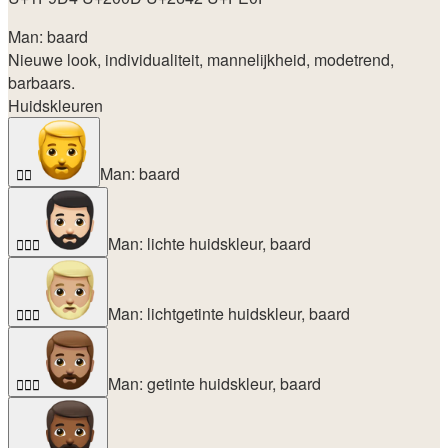
Man: baard
Nieuwe look, individualiteit, mannelijkheid, modetrend,
barbaars.
Huidskleuren
Man: baard
🧔‍♂️
Man: lichte huidskleur, baard
🧔🏻‍♂️
Man: lichtgetinte huidskleur, baard
🧔🏼‍♂️
Man: getinte huidskleur, baard
🧔🏽‍♂️