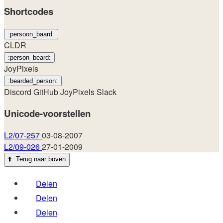
Shortcodes
:persoon_baard:
CLDR
:person_beard:
JoyPixels
:bearded_person:
Discord
GitHub
JoyPixels
Slack
Unicode-voorstellen
L2/07-257
03-08-2007
L2/09-026
27-01-2009
⬆️
Terug naar boven
Delen
Delen
Delen