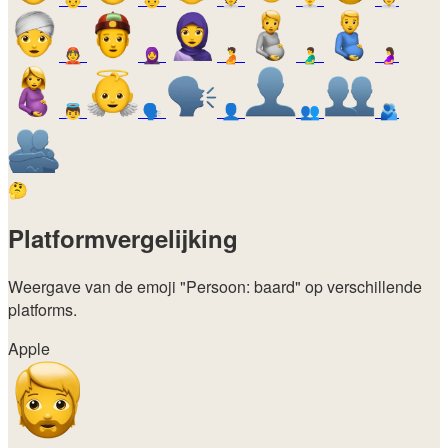
👲
🧕
🫄
🫃
🤰
👼
🗣️
👤
👥
🫂
🤔
Platformvergelijking
Weergave van de emoji
"Persoon: baard"
op verschillende
platforms.
Apple