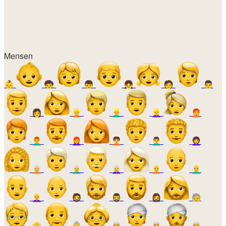
Mensen
👶
🧒
👦
👧
🧑
👨
👩
👱
👱‍♂️
👱‍♀️
🧑‍🦰
👨‍🦰
👩‍🦰
🧑‍🦱
👨‍🦱
👩‍🦱
🧑‍🦳
👨‍🦳
👩‍🦳
🧑‍🦲
👨‍🦲
👩‍🦲
🧔
🧔‍♂️
🧔‍♀️
🧓
👴
👵
👳
👳‍♂️
👳‍♀️