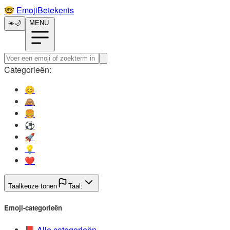
🤓️
EmojiBetekenis
☀️
🌙
MENU
Categorieën:
😊️
🙈️
🍔️
⚽️
🚀️
💡️
❤️
Taalkeuze tonen
Taal:
Emoji-categorieën
📕️
Alle categorieën