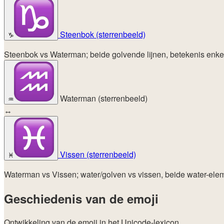
Steenbok (sterrenbeeld)
♑
Steenbok vs Waterman; beide golvende lijnen, betekenis enkel 
Waterman (sterrenbeeld)
♒
↔
Vissen (sterrenbeeld)
♓
Waterman vs Vissen; water/golven vs vissen, beide water-ele
Geschiedenis van de emoji
Ontwikkeling van de emoji in het Unicode-lexicon