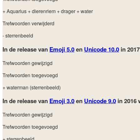
+ Aquarius
+ dierenriem
+ drager
+ water
Trefwoorden verwijderd
- sterrenbeeld
In de release van
Emoji 5.0
en
Unicode 10.0
in 201
Trefwoorden gewijzigd
Trefwoorden toegevoegd
+ waterman (sterrenbeeld)
In de release van
Emoji 3.0
en
Unicode 9.0
in 2016
Trefwoorden gewijzigd
Trefwoorden toegevoegd
+ sterrenbeeld