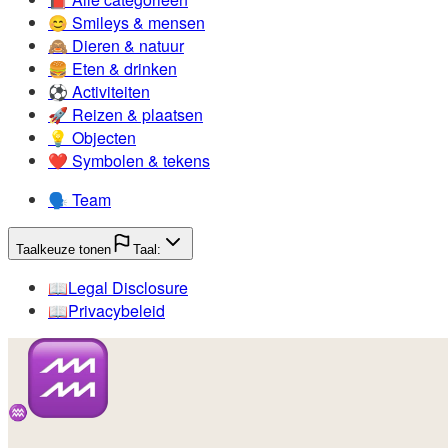
😊️
Smileys & mensen
🙈️
Dieren & natuur
🍔️
Eten & drinken
⚽️
Activiteiten
🚀️
Reizen & plaatsen
💡️
Objecten
❤️
Symbolen & tekens
🗣️
Team
Taalkeuze tonen
Taal:
📖️
Legal Disclosure
📖️
Privacybeleid
♒