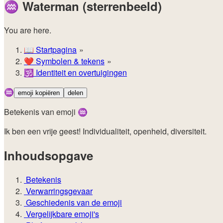
♒
Waterman (sterrenbeeld)
You are here.
📖
Startpagina
❤️
Symbolen & tekens
🕉️
Identiteit en overtuigingen
♒
emoji kopiëren
delen
Betekenis van emoji ♒
Ik ben een vrije geest! Individualiteit, openheid, diversiteit.
Inhoudsopgave
Betekenis
Verwarringsgevaar
Geschiedenis van de emoji
Vergelijkbare emoji's