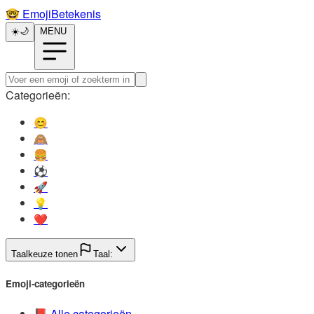
🤓️
EmojiBetekenis
☀️
🌙
MENU
Categorieën:
😊️
🙈️
🍔️
⚽️
🚀️
💡️
❤️
Taalkeuze tonen
Taal:
Emoji-categorieën
📕️
Alle categorieën