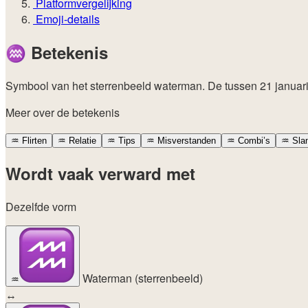
Platformvergelijking
Emoji-details
♒
Betekenis
Symbool van het sterrenbeeld waterman. De tussen 21 januari 
Meer over de betekenis
♒
Flirten
♒
Relatie
♒
Tips
♒
Misverstanden
♒
Combi’s
♒
Sla
Wordt vaak verward met
Dezelfde vorm
Waterman (sterrenbeeld)
♒
↔