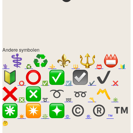
Andere symbolen
⚕️
♻️
⚜️
🔱
📛
🔰
⭕
✅
☑️
✔️
❌
❎
➰
➿
〽️
✳️
✴️
❇️
©️
®️
™️
🤔