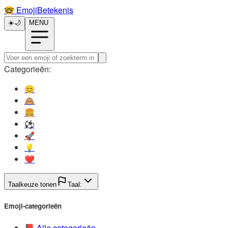
🤓️
EmojiBetekenis
☀️
🌙
MENU
Categorieën:
😊️
🙈️
🍔️
⚽️
🚀️
💡️
❤️
Taalkeuze tonen
Taal:
Emoji-categorieën
📕️
Alle categorieën