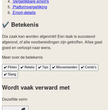
Vergelijkbare emoji's
Platformvergelijking
Emoji-details
✔️
Betekenis
Die zaak kan worden afgevinkt! Een taak is succesvol
afgerond, of alle voorbereidingen zijn getroffen. Alles gaat
goed en verloopt naar wens.
Meer over de betekenis
✔️
Flirten
✔️
Relatie
✔️
Tips
✔️
Misverstanden
✔️
Combi’s
✔️
Slang
Wordt vaak verward met
Dezelfde vorm