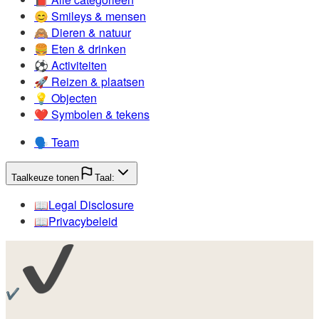
😊️
Smileys & mensen
🙈️
Dieren & natuur
🍔️
Eten & drinken
⚽️
Activiteiten
🚀️
Reizen & plaatsen
💡️
Objecten
❤️
Symbolen & tekens
🗣️
Team
Taalkeuze tonen
Taal:
📖️
Legal Disclosure
📖️
Privacybeleid
✔️