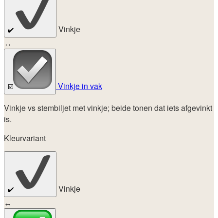
Vinkje
✔️
↔
Vinkje in vak
☑️
Vinkje vs stembiljet met vinkje; beide tonen dat iets afgevinkt
is.
Kleurvariant
Vinkje
✔️
↔