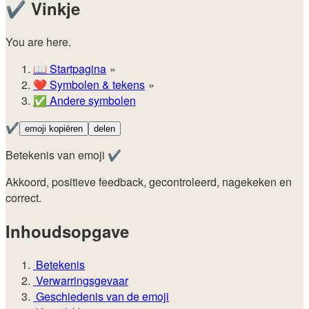
✔️
Vinkje
You are here.
📖
Startpagina
❤️
Symbolen & tekens
✅
Andere symbolen
✔️
emoji kopiëren
delen
Betekenis van emoji ✔️
Akkoord, positieve feedback, gecontroleerd, nagekeken en
correct.
Inhoudsopgave
Betekenis
Verwarringsgevaar
Geschiedenis van de emoji