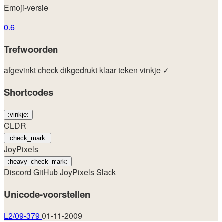
Emoji-versie
0.6
Trefwoorden
afgevinkt
check
dikgedrukt
klaar
teken
vinkje
✓
Shortcodes
:vinkje:
CLDR
:check_mark:
JoyPixels
:heavy_check_mark:
Discord
GitHub
JoyPixels
Slack
Unicode-voorstellen
L2/09-379
01-11-2009