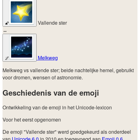
Vallende ster
🌠
↔
Melkweg
🌌
Melkweg vs vallende ster; beide nachtelijke hemel, gebruikt
voor dromen, wensen of astronomie.
Geschiedenis van de emoji
Ontwikkeling van de emoji in het Unicode-lexicon
Voor het eerst opgenomen
De emoji "Vallende ster" werd goedgekeurd als onderdeel
van
Unicode 6.0
in 2010 en toegevoegd aan
Emoji 0.6
.