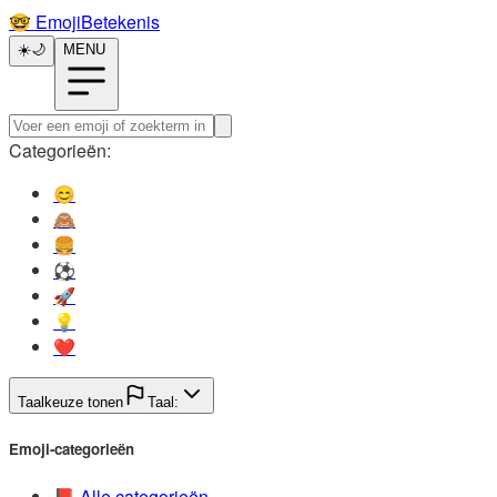
🤓️
EmojiBetekenis
☀️
🌙
MENU
Categorieën:
😊️
🙈️
🍔️
⚽️
🚀️
💡️
❤️
Taalkeuze tonen
Taal:
Emoji-categorieën
📕️
Alle categorieën