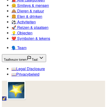
😊️
Smileys & mensen
🙈️
Dieren & natuur
🍔️
Eten & drinken
⚽️
Activiteiten
🚀️
Reizen & plaatsen
💡️
Objecten
❤️
Symbolen & tekens
🗣️
Team
Taalkeuze tonen
Taal:
📖️
Legal Disclosure
📖️
Privacybeleid
🌠