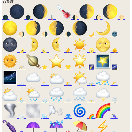
Weer
🌑
🌒
🌡️
🌓
🌔
🌕
🌖
🌗
🌘
🌙
🌚
🌛
🌜
☀️
🌝
🌞
🪐
⭐
🌟
🌠
🌌
☁️
🌥️
🌤️
⛈️
⛅
🌦️
🌧️
🌨️
🌩️
🌪️
🌫️
🌬️
🌀
🌈
🌂