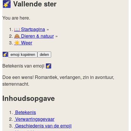
🌠
Vallende ster
You are here.
📖
Startpagina
🙈️
Dieren & natuur
☀️
Weer
🌠
emoji kopiëren
delen
Betekenis van emoji 🌠
Doe een wens! Romantiek, verlangen, zin in avontuur,
sterrennacht.
Inhoudsopgave
Betekenis
Verwarringsgevaar
Geschiedenis van de emoji