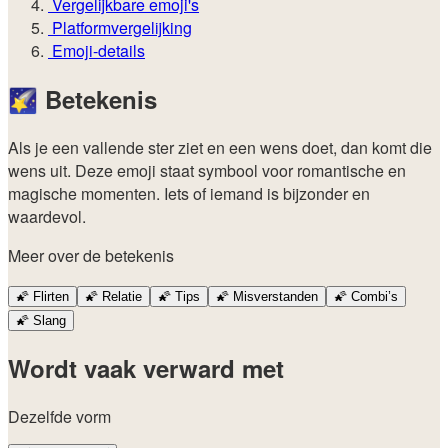
Vergelijkbare emoji's
Platformvergelijking
Emoji-details
🌠
Betekenis
Als je een vallende ster ziet en een wens doet, dan komt die
wens uit. Deze emoji staat symbool voor romantische en
magische momenten. Iets of iemand is bijzonder en
waardevol.
Meer over de betekenis
🌠
Flirten
🌠
Relatie
🌠
Tips
🌠
Misverstanden
🌠
Combi’s
🌠
Slang
Wordt vaak verward met
Dezelfde vorm