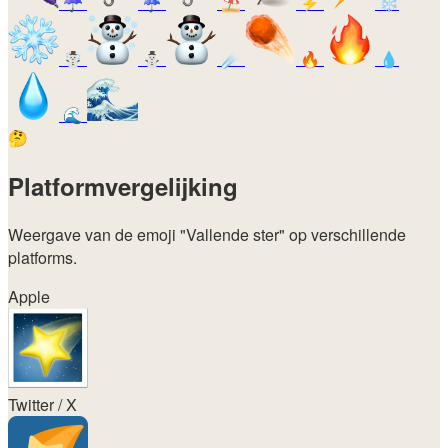
☂️
☔
⛱️
⚡
❄️
☃️
⛄
☄️
🔥
💧
🌊
🤔
Platformvergelijking
Weergave van de emoji
"Vallende ster"
op verschillende
platforms.
Apple
Twitter / X