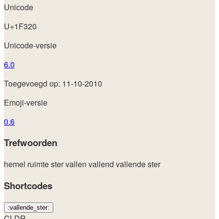
Unicode
U+1F320
Unicode-versie
6.0
Toegevoegd op: 11-10-2010
Emoji-versie
0.6
Trefwoorden
hemel
ruimte
ster
vallen
vallend
vallende ster
Shortcodes
:vallende_ster:
CLDR