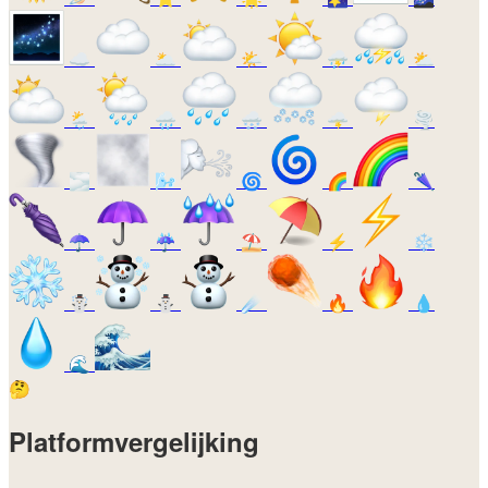
☁️
🌥️
🌤️
⛈️
⛅
🌦️
🌧️
🌨️
🌩️
🌪️
🌫️
🌬️
🌀
🌈
🌂
☂️
☔
⛱️
⚡
❄️
☃️
⛄
☄️
🔥
💧
🌊
🤔
Platformvergelijking