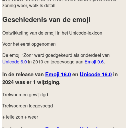
zonnig weer, wolk is detail.
Geschiedenis van de emoji
Ontwikkeling van de emoji in het Unicode-lexicon
Voor het eerst opgenomen
De emoji "Zon" werd goedgekeurd als onderdeel van
Unicode 6.0
in 2010 en toegevoegd aan
Emoji 0.6
.
In de release van
Emoji 16.0
en
Unicode 16.0
in
2024
was er 1 wijziging.
Trefwoorden gewijzigd
Trefwoorden toegevoegd
+ felle zon
+ weer