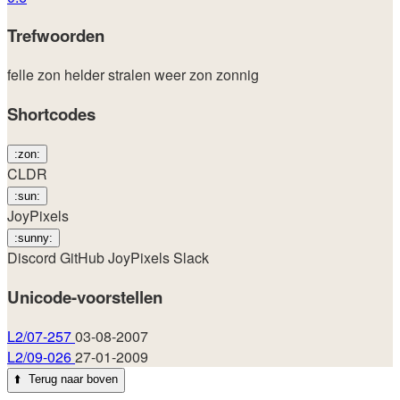
Trefwoorden
felle zon
helder
stralen
weer
zon
zonnig
Shortcodes
:zon:
CLDR
:sun:
JoyPixels
:sunny:
Discord
GitHub
JoyPixels
Slack
Unicode-voorstellen
L2/07-257
03-08-2007
L2/09-026
27-01-2009
⬆️
Terug naar boven