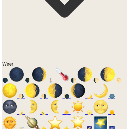
Weer
🌑
🌒
🌡️
🌓
🌔
🌕
🌖
🌗
🌘
🌙
🌚
🌛
🌜
☀️
🌝
🌞
🪐
⭐
🌟
🌠
🌌