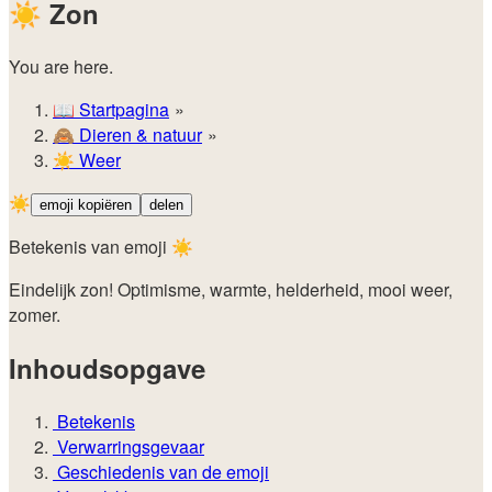
☀️
Zon
You are here.
📖
Startpagina
🙈️
Dieren & natuur
☀️
Weer
☀️
emoji kopiëren
delen
Betekenis van emoji ☀️
Eindelijk zon! Optimisme, warmte, helderheid, mooi weer,
zomer.
Inhoudsopgave
Betekenis
Verwarringsgevaar
Geschiedenis van de emoji