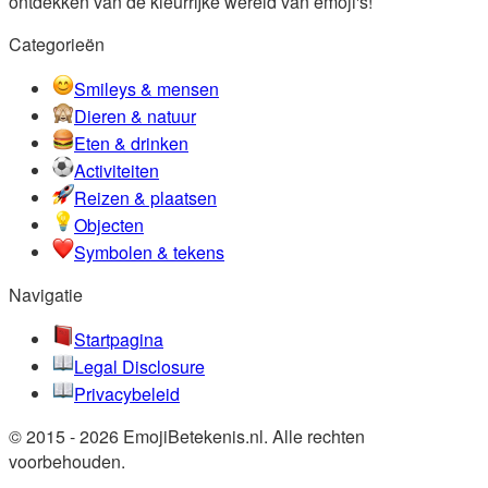
ontdekken van de kleurrijke wereld van emoji's!
Categorieën
Smileys & mensen
Dieren & natuur
Eten & drinken
Activiteiten
Reizen & plaatsen
Objecten
Symbolen & tekens
Navigatie
Startpagina
Legal Disclosure
Privacybeleid
© 2015 - 2026 EmojiBetekenis.nl. Alle rechten
voorbehouden.