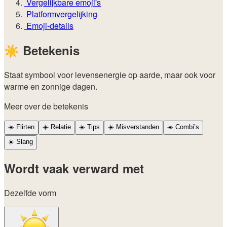
Vergelijkbare emoji's
Platformvergelijking
Emoji-details
☀️
Betekenis
Staat symbool voor levensenergie op aarde, maar ook voor
warme en zonnige dagen.
Meer over de betekenis
☀️
Flirten
☀️
Relatie
☀️
Tips
☀️
Misverstanden
☀️
Combi’s
☀️
Slang
Wordt vaak verward met
Dezelfde vorm