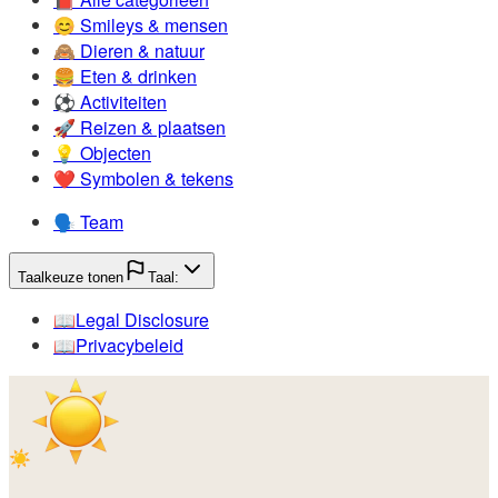
😊️
Smileys & mensen
🙈️
Dieren & natuur
🍔️
Eten & drinken
⚽️
Activiteiten
🚀️
Reizen & plaatsen
💡️
Objecten
❤️
Symbolen & tekens
🗣️
Team
Taalkeuze tonen
Taal:
📖️
Legal Disclosure
📖️
Privacybeleid
☀️