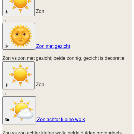
Zon
☀️
↔
Zon met gezicht
🌞
Zon vs zon met gezicht; beide zonnig, gezicht is decoratie.
Zon
☀️
↔
Zon achter kleine wolk
🌤️
Zon vs zon achter kleine wolk; beide duiden grotendeels