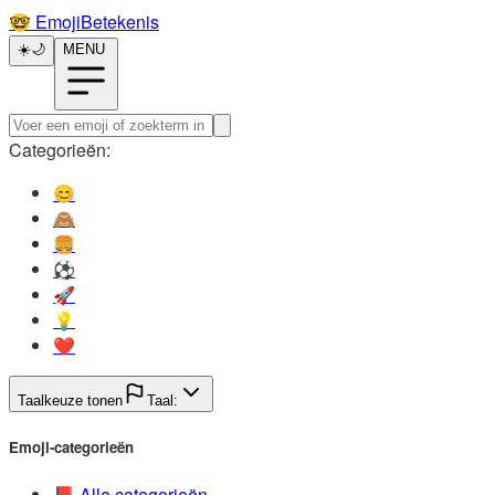
🤓️
EmojiBetekenis
☀️
🌙
MENU
Categorieën:
😊️
🙈️
🍔️
⚽️
🚀️
💡️
❤️
Taalkeuze tonen
Taal:
Emoji-categorieën
📕️
Alle categorieën