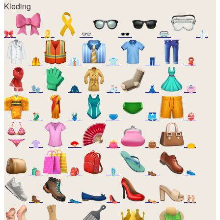
Kleding
🎀
🎗️
👓
🕶️
🥽
🥼
🦺
👔
👕
👖
🧣
🧤
🧥
🧦
👗
👘
🥻
🩱
🩲
🩳
👙
👚
🪭
👛
👜
👝
🛍️
🎒
🩴
👞
👟
🥾
🥿
👠
👡
🩰