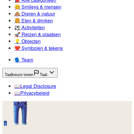
😊️
Smileys & mensen
🙈️
Dieren & natuur
🍔️
Eten & drinken
⚽️
Activiteiten
🚀️
Reizen & plaatsen
💡️
Objecten
❤️
Symbolen & tekens
🗣️
Team
Taalkeuze tonen
Taal:
📖️
Legal Disclosure
📖️
Privacybeleid
👖