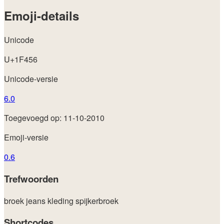
Emoji-details
Unicode
U+1F456
Unicode-versie
6.0
Toegevoegd op: 11-10-2010
Emoji-versie
0.6
Trefwoorden
broek
jeans
kleding
spijkerbroek
Shortcodes