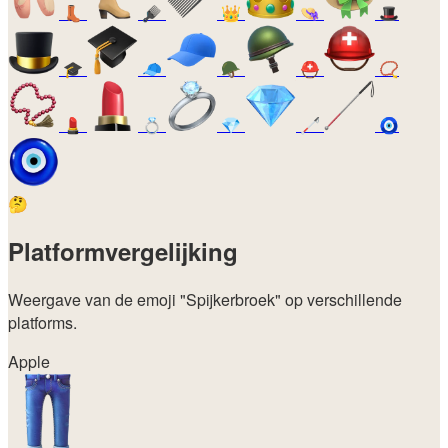
👢
🪮
👑
👒
🎩
🎓
🧢
🪖
⛑️
📿
💄
💍
💎
🦯
🧿
🤔
Platformvergelijking
Weergave van de emoji
"Spijkerbroek"
op verschillende
platforms.
Apple