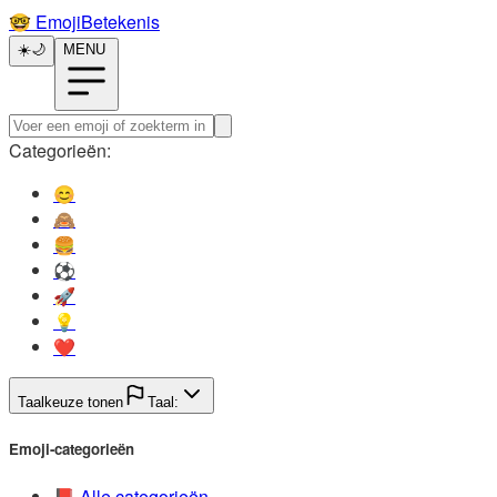
🤓️
EmojiBetekenis
☀️
🌙
MENU
Categorieën:
😊️
🙈️
🍔️
⚽️
🚀️
💡️
❤️
Taalkeuze tonen
Taal:
Emoji-categorieën
📕️
Alle categorieën