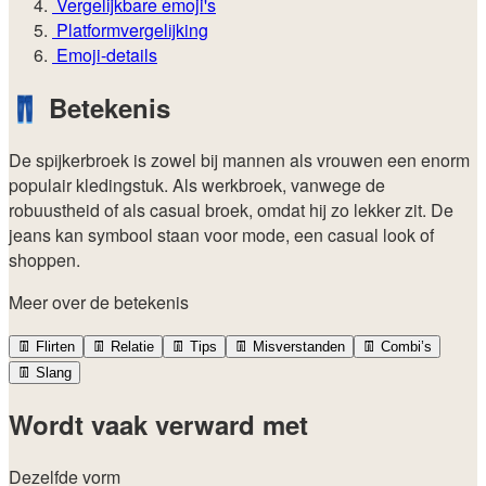
Vergelijkbare emoji's
Platformvergelijking
Emoji-details
👖
Betekenis
De spijkerbroek is zowel bij mannen als vrouwen een enorm
populair kledingstuk. Als werkbroek, vanwege de
robuustheid of als casual broek, omdat hij zo lekker zit. De
jeans kan symbool staan voor mode, een casual look of
shoppen.
Meer over de betekenis
👖
Flirten
👖
Relatie
👖
Tips
👖
Misverstanden
👖
Combi’s
👖
Slang
Wordt vaak verward met
Dezelfde vorm