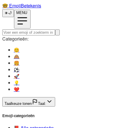
🤓️
EmojiBetekenis
☀️
🌙
MENU
Categorieën:
😊️
🙈️
🍔️
⚽️
🚀️
💡️
❤️
Taalkeuze tonen
Taal:
Emoji-categorieën
📕️
Alle categorieën