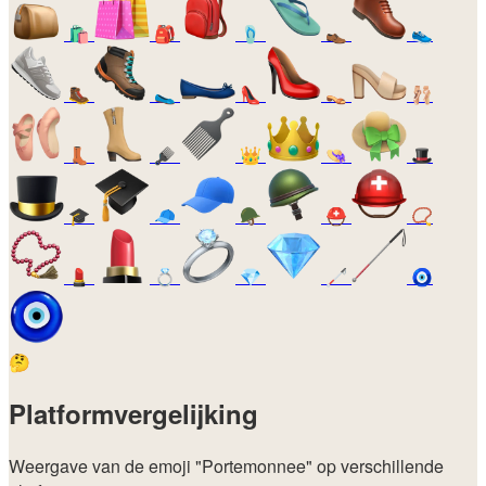
🛍️
🎒
🩴
👞
👟
🥾
🥿
👠
👡
🩰
👢
🪮
👑
👒
🎩
🎓
🧢
🪖
⛑️
📿
💄
💍
💎
🦯
🧿
🤔
Platformvergelijking
Weergave van de emoji
"Portemonnee"
op verschillende