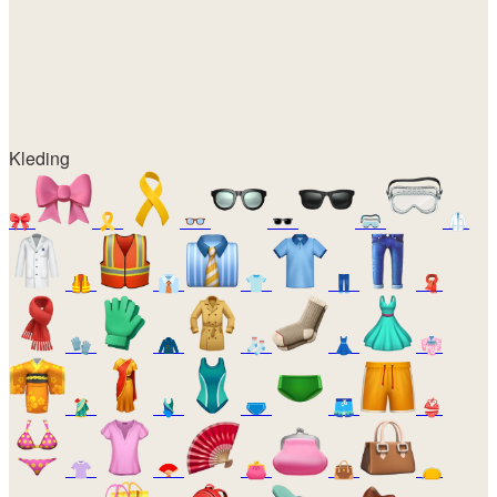
Kleding
🎀
🎗️
👓
🕶️
🥽
🥼
🦺
👔
👕
👖
🧣
🧤
🧥
🧦
👗
👘
🥻
🩱
🩲
🩳
👙
👚
🪭
👛
👜
👝