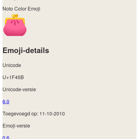
Noto Color Emoji
Emoji-details
Unicode
U+1F45B
Unicode-versie
6.0
Toegevoegd op: 11-10-2010
Emoji-versie
0.6