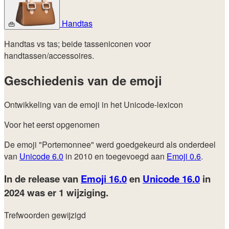
Handtas
👜
Handtas vs tas; beide tasseniconen voor
handtassen/accessoires.
Geschiedenis van de emoji
Ontwikkeling van de emoji in het Unicode-lexicon
Voor het eerst opgenomen
De emoji "Portemonnee" werd goedgekeurd als onderdeel
van
Unicode 6.0
in 2010 en toegevoegd aan
Emoji 0.6
.
In de release van
Emoji 16.0
en
Unicode 16.0
in
2024
was er 1 wijziging.
Trefwoorden gewijzigd