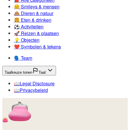
😊️
Smileys & mensen
🙈️
Dieren & natuur
🍔️
Eten & drinken
⚽️
Activiteiten
🚀️
Reizen & plaatsen
💡️
Objecten
❤️
Symbolen & tekens
🗣️
Team
Taalkeuze tonen
Taal:
📖️
Legal Disclosure
📖️
Privacybeleid
👛