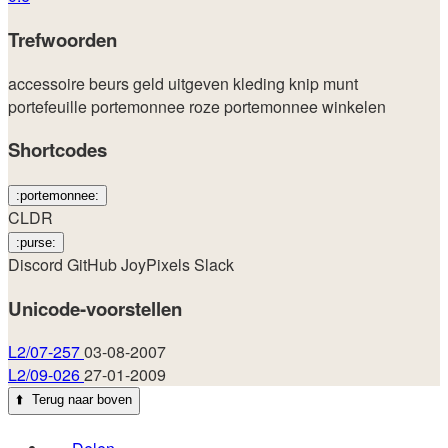
Trefwoorden
accessoire
beurs
geld uitgeven
kleding
knip
munt
portefeuille
portemonnee
roze portemonnee
winkelen
Shortcodes
:portemonnee:
CLDR
:purse:
Discord
GitHub
JoyPixels
Slack
Unicode-voorstellen
L2/07-257
03-08-2007
L2/09-026
27-01-2009
⬆️
Terug naar boven