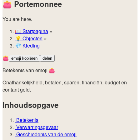
👛
Portemonnee
You are here.
📖
Startpagina
💡️
Objecten
💎
Kleding
👛
emoji kopiëren
delen
Betekenis van emoji 👛
Onafhankelijkheid, betalen, sparen, financiën, budget en
contant geld.
Inhoudsopgave
Betekenis
Verwarringsgevaar
Geschiedenis van de emoji