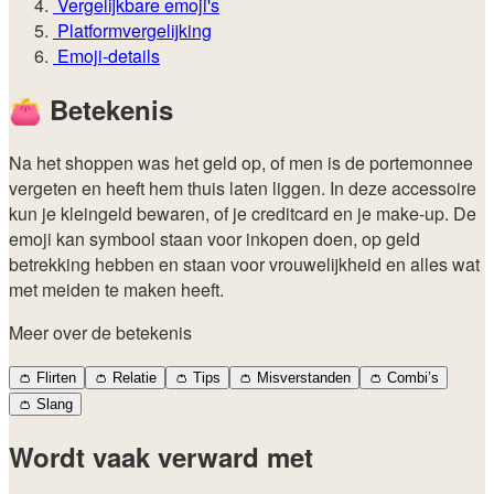
Vergelijkbare emoji's
Platformvergelijking
Emoji-details
👛
Betekenis
Na het shoppen was het geld op, of men is de portemonnee
vergeten en heeft hem thuis laten liggen. In deze accessoire
kun je kleingeld bewaren, of je creditcard en je make-up. De
emoji kan symbool staan voor inkopen doen, op geld
betrekking hebben en staan voor vrouwelijkheid en alles wat
met meiden te maken heeft.
Meer over de betekenis
👛
Flirten
👛
Relatie
👛
Tips
👛
Misverstanden
👛
Combi’s
👛
Slang
Wordt vaak verward met