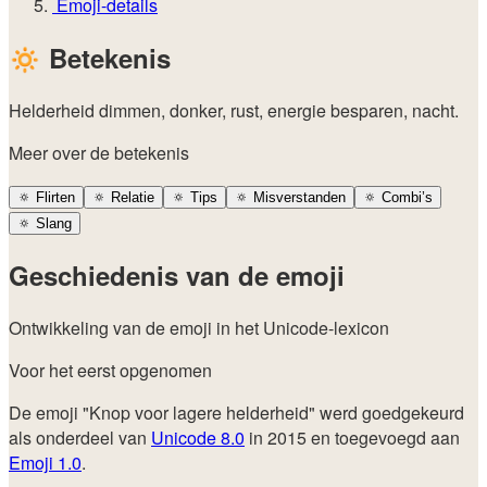
Emoji-details
🔅
Betekenis
Helderheid dimmen, donker, rust, energie besparen, nacht.
Meer over de betekenis
🔅
Flirten
🔅
Relatie
🔅
Tips
🔅
Misverstanden
🔅
Combi’s
🔅
Slang
Geschiedenis van de emoji
Ontwikkeling van de emoji in het Unicode-lexicon
Voor het eerst opgenomen
De emoji "Knop voor lagere helderheid" werd goedgekeurd
als onderdeel van
Unicode 8.0
in 2015 en toegevoegd aan
Emoji 1.0
.