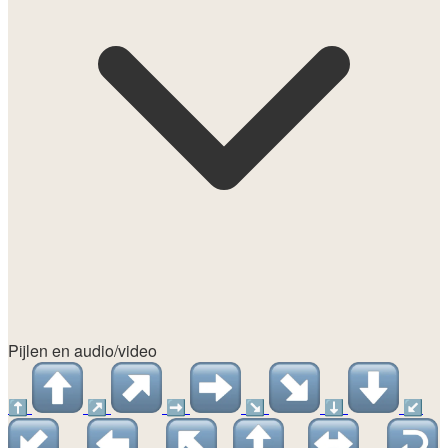
Pijlen en audio/video
⬆️
↗️
➡️
↘️
⬇️
↙️