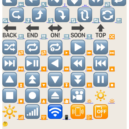
⬅️
↖️
↕️
↔️
↩️
↪️
⤴️
⤵️
🔃
🔄
🔙
🔚
🔛
🔜
🔝
🔀
🔁
🔂
▶️
⏩
⏭️
⏯️
◀️
⏪
⏮️
🔼
⏫
🔽
⏬
⏸️
⏹️
⏺️
⏏️
🎦
🔅
🔆
📶
🛜
📳
📴
🤔