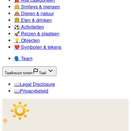
😊️
Smileys & mensen
🙈️
Dieren & natuur
🍔️
Eten & drinken
⚽️
Activiteiten
🚀️
Reizen & plaatsen
💡️
Objecten
❤️
Symbolen & tekens
🗣️
Team
Taalkeuze tonen
Taal:
📖️
Legal Disclosure
📖️
Privacybeleid
🔅