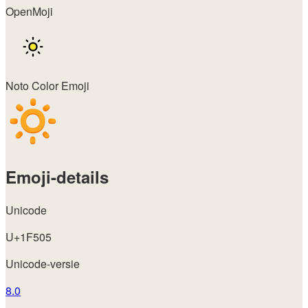
OpenMoji
Noto Color Emoji
Emoji-details
Unicode
U+1F505
Unicode-versie
8.0