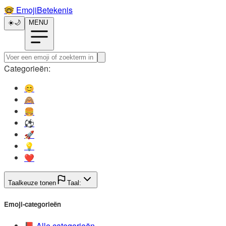
🤓️
EmojiBetekenis
☀️
🌙
MENU
Categorieën:
😊️
🙈️
🍔️
⚽️
🚀️
💡️
❤️
Taalkeuze tonen
Taal:
Emoji-categorieën
📕️
Alle categorieën