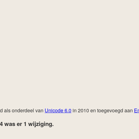
rd als onderdeel van
Unicode 6.0
in 2010 en toegevoegd aan
Em
24
was er 1 wijziging.