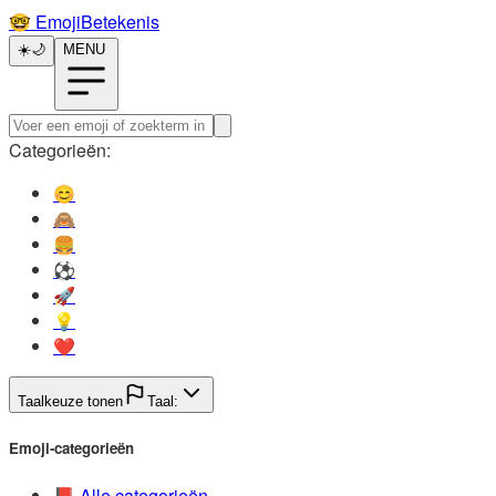
🤓️
EmojiBetekenis
☀️
🌙
MENU
Categorieën:
😊️
🙈️
🍔️
⚽️
🚀️
💡️
❤️
Taalkeuze tonen
Taal:
Emoji-categorieën
📕️
Alle categorieën