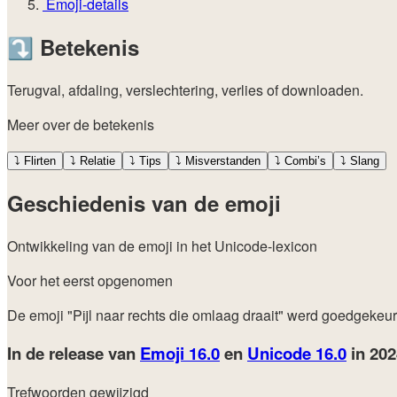
Emoji-details
⤵️
Betekenis
Terugval, afdaling, verslechtering, verlies of downloaden.
Meer over de betekenis
⤵️
Flirten
⤵️
Relatie
⤵️
Tips
⤵️
Misverstanden
⤵️
Combi’s
⤵️
Slang
Geschiedenis van de emoji
Ontwikkeling van de emoji in het Unicode-lexicon
Voor het eerst opgenomen
De emoji "Pijl naar rechts die omlaag draait" werd goedgekeu
In de release van
Emoji 16.0
en
Unicode 16.0
in 20
Trefwoorden gewijzigd