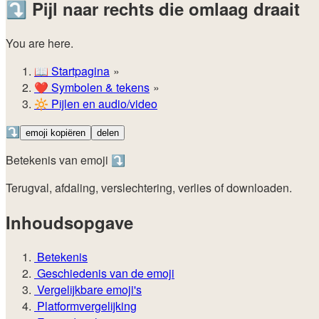
⤵️
Pijl naar rechts die omlaag draait
You are here.
📖
Startpagina
❤️
Symbolen & tekens
🔆
Pijlen en audio/video
⤵️
emoji kopiëren
delen
Betekenis van emoji ⤵️
Terugval, afdaling, verslechtering, verlies of downloaden.
Inhoudsopgave
Betekenis
Geschiedenis van de emoji
Vergelijkbare emoji's
Platformvergelijking