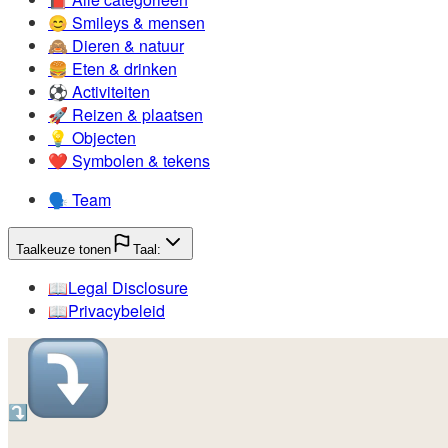
😊️
Smileys & mensen
🙈️
Dieren & natuur
🍔️
Eten & drinken
⚽️
Activiteiten
🚀️
Reizen & plaatsen
💡️
Objecten
❤️
Symbolen & tekens
🗣️
Team
Taalkeuze tonen
Taal:
📖️
Legal Disclosure
📖️
Privacybeleid
⤵️