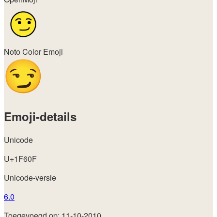
Noto Color Emoji
Emoji-details
Unicode
U+1F60F
Unicode-versie
6.0
Toegevoegd op: 11-10-2010