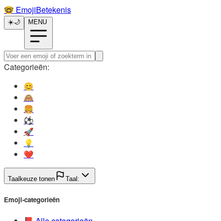
🤓️
EmojiBetekenis
☀️
🌙
MENU
Categorieën:
😊️
🙈️
🍔️
⚽️
🚀️
💡️
❤️
Taalkeuze tonen
Taal:
Emoji-categorieën
📕️
Alle categorieën