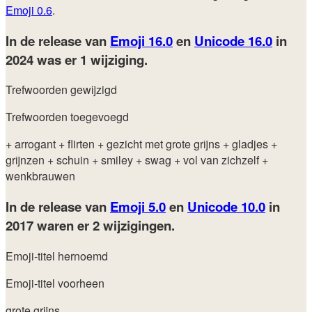
Emoji 0.6
.
In de release van
Emoji 16.0
en
Unicode 16.0
in
2024
was er 1 wijziging.
Trefwoorden gewijzigd
Trefwoorden toegevoegd
+ arrogant
+ flirten
+ gezicht met grote grijns
+ gladjes
+
grijnzen
+ schuin
+ smiley
+ swag
+ vol van zichzelf
+
wenkbrauwen
In de release van
Emoji 5.0
en
Unicode 10.0
in
2017
waren er 2 wijzigingen.
Emoji-titel hernoemd
Emoji-titel voorheen
grote grijns