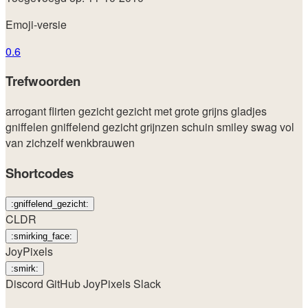
Emoji-versie
0.6
Trefwoorden
arrogant
flirten
gezicht
gezicht met grote grijns
gladjes
gniffelen
gniffelend gezicht
grijnzen
schuin
smiley
swag
vol
van zichzelf
wenkbrauwen
Shortcodes
:gniffelend_gezicht:
CLDR
:smirking_face:
JoyPixels
:smirk:
Discord
GitHub
JoyPixels
Slack