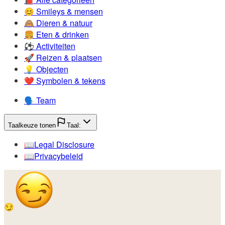
😊️
Smileys & mensen
🙈️
Dieren & natuur
🍔️
Eten & drinken
⚽️
Activiteiten
🚀️
Reizen & plaatsen
💡️
Objecten
❤️
Symbolen & tekens
🗣️
Team
Taalkeuze tonen
Taal:
📖️
Legal Disclosure
📖️
Privacybeleid
😏