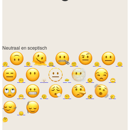
Neutraal en sceptisch
🙃
🫠
🤐
🤨
😐
😑
😶
🫥
😶‍🌫️
😒
🙄
😬
😮‍💨
🤥
🫨
🙂‍↔️
🙂‍↕️
🤔