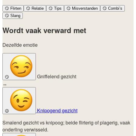
😏
Flirten
😏
Relatie
😏
Tips
😏
Misverstanden
😏
Combi’s
😏
Slang
Wordt vaak verward met
Dezelfde emotie
Gniffelend gezicht
😏
↔
Knipogend gezicht
😉
Smalend gezicht vs knipoog; beide flirterig of plagerig, vaak
onderling verwisseld.