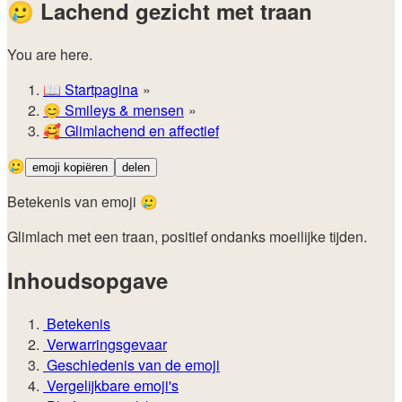
🥲
Lachend gezicht met traan
You are here.
📖
Startpagina
😊️
Smileys & mensen
🥰
Glimlachend en affectief
🥲
emoji kopiëren
delen
Betekenis van emoji 🥲
Glimlach met een traan, positief ondanks moeilijke tijden.
Inhoudsopgave
Betekenis
Verwarringsgevaar
Geschiedenis van de emoji
Vergelijkbare emoji's