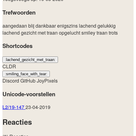
Trefwoorden
aangedaan
blij
dankbaar
enigszins lachend
gelukkig
lachend gezicht met traan
opgelucht
smiley
traan
trots
Shortcodes
:lachend_gezicht_met_traan:
CLDR
:smiling_face_with_tear:
Discord
GitHub
JoyPixels
Unicode-voorstellen
L2/19-147
23-04-2019
Reacties