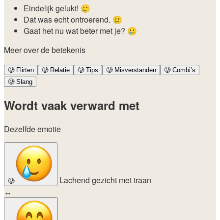
Eindelijk gelukt! 🥲
Dat was echt ontroerend. 🥲
Gaat het nu wat beter met je? 🥲
Meer over de betekenis
🥲
Flirten
🥲
Relatie
🥲
Tips
🥲
Misverstanden
🥲
Combi’s
🥲
Slang
Wordt vaak verward met
Dezelfde emotie
Lachend gezicht met traan
🥲
↔