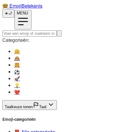
🤓️
EmojiBetekenis
☀️
🌙
MENU
Categorieën:
😊️
🙈️
🍔️
⚽️
🚀️
💡️
❤️
Taalkeuze tonen
Taal:
Emoji-categorieën
📕️
Alle categorieën