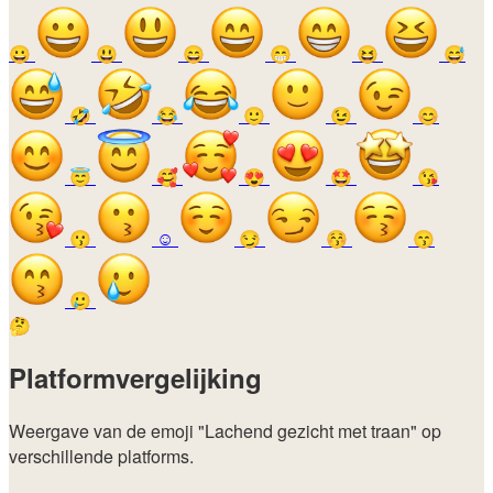
😀
😃
😄
😁
😆
😅
🤣
😂
🙂
😉
😊
😇
🥰
😍
🤩
😘
😗
☺️
😏
😚
😙
🥲
🤔
Platformvergelijking
Weergave van de emoji
"Lachend gezicht met traan"
op
verschillende platforms.