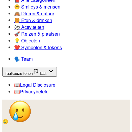
😊️
Smileys & mensen
🙈️
Dieren & natuur
🍔️
Eten & drinken
⚽️
Activiteiten
🚀️
Reizen & plaatsen
💡️
Objecten
❤️
Symbolen & tekens
🗣️
Team
Taalkeuze tonen
Taal:
📖️
Legal Disclosure
📖️
Privacybeleid
🥲