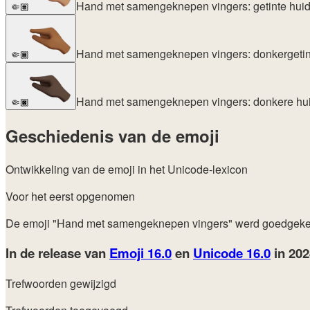
Hand met samengeknepen vingers: getinte huid
🤏🏽
Hand met samengeknepen vingers: donkergetin
🤏🏾
Hand met samengeknepen vingers: donkere hui
🤏🏿
Geschiedenis van de emoji
Ontwikkeling van de emoji in het Unicode-lexicon
Voor het eerst opgenomen
De emoji "Hand met samengeknepen vingers" werd goedgeke
In de release van
Emoji 16.0
en
Unicode 16.0
in 20
Trefwoorden gewijzigd