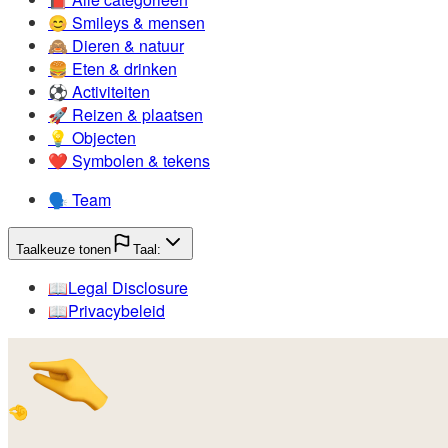
😊️
Smileys & mensen
🙈️
Dieren & natuur
🍔️
Eten & drinken
⚽️
Activiteiten
🚀️
Reizen & plaatsen
💡️
Objecten
❤️
Symbolen & tekens
🗣️
Team
Taalkeuze tonen
Taal:
📖️
Legal Disclosure
📖️
Privacybeleid
🤏