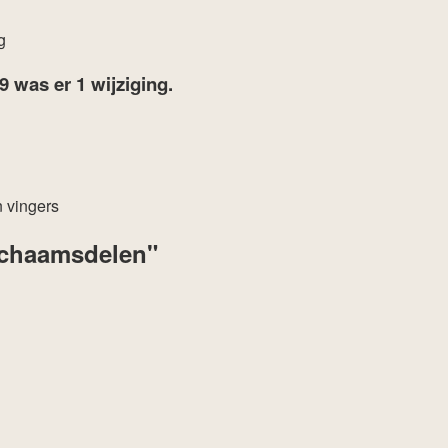
g
19
was er 1 wijziging.
 vingers
lichaamsdelen"