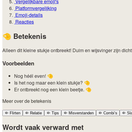
Vergelijkbare emoji's
Platformvergelijking
Emoji-details
Reacties
🤏
Betekenis
Alleen dit kleine stukje ontbreekt! Duim en wijsvinger zijn dich
Voorbeelden
Nog héél even! 🤏
Is het nog maar een klein stukje? 🤏
Er ontbreekt nog een klein beetje. 🤏
Meer over de betekenis
🤏
Flirten
🤏
Relatie
🤏
Tips
🤏
Misverstanden
🤏
Combi’s
🤏
Sl
Wordt vaak verward met