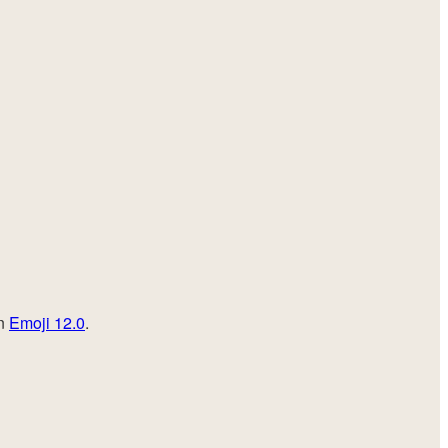
an
Emoji 12.0
.