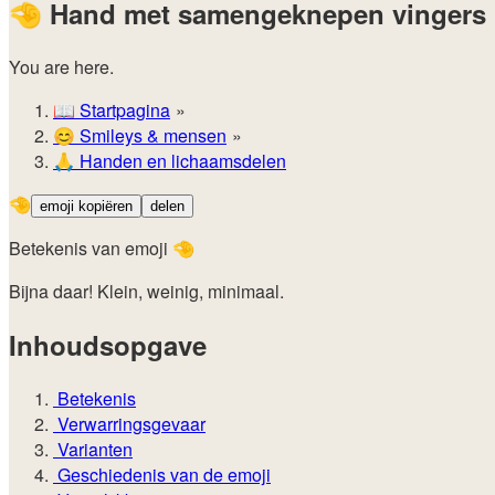
🤏
Hand met samengeknepen vingers
You are here.
📖
Startpagina
😊️
Smileys & mensen
🙏
Handen en lichaamsdelen
🤏
emoji kopiëren
delen
Betekenis van emoji 🤏
Bijna daar! Klein, weinig, minimaal.
Inhoudsopgave
Betekenis
Verwarringsgevaar
Varianten
Geschiedenis van de emoji