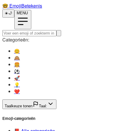
🤓️
EmojiBetekenis
☀️
🌙
MENU
Categorieën:
😊️
🙈️
🍔️
⚽️
🚀️
💡️
❤️
Taalkeuze tonen
Taal:
Emoji-categorieën
📕️
Alle categorieën