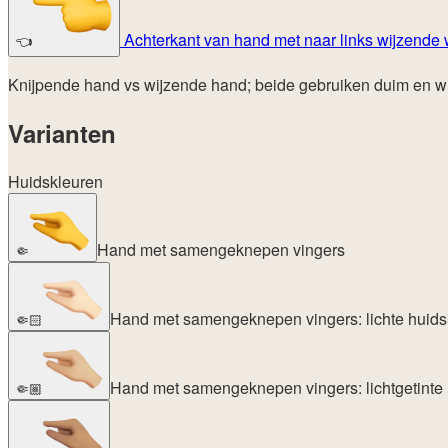
Achterkant van hand met naar links wijzende 
👈
Knijpende hand vs wijzende hand; beide gebruiken duim en wijs
Varianten
Huidskleuren
Hand met samengeknepen vingers
🤏
Hand met samengeknepen vingers: lichte huids
🤏🏻
Hand met samengeknepen vingers: lichtgetinte 
🤏🏼