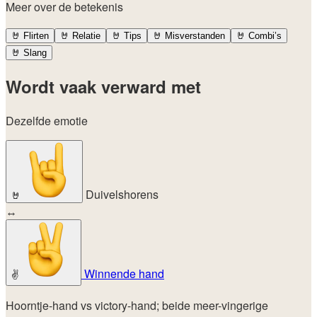
Meer over de betekenis
🤘
Flirten
🤘
Relatie
🤘
Tips
🤘
Misverstanden
🤘
Combi’s
🤘
Slang
Wordt vaak verward met
Dezelfde emotie
Duivelshorens
🤘
↔
Winnende hand
✌️
Hoorntje-hand vs victory-hand; beide meer-vingerige