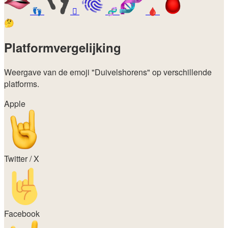
👣
🫆
🧬
🩸
🤔
Platformvergelijking
Weergave van de emoji
"Duivelshorens"
op verschillende
platforms.
Apple
Twitter / X
Facebook