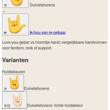
Duivelshorens
🤘
↔
Ik-hou-van-je-gebaar
🤟
Love-you-gebar vs hoorntje-hand; vergelijkbare handvormen
voor fandom, rock of support.
Varianten
Huidskleuren
Duivelshorens
🤘
Duivelshorens: lichte huidskleur
🤘🏻