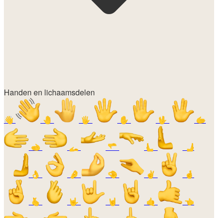
Handen en lichaamsdelen
👋
🤚
🖐️
✋
🖖
🫱
🫲
🫴
🫳
🫷
🫸
👌
🤌
🤏
✌️
🤞
🫰
🤟
🤘
🤙
👈