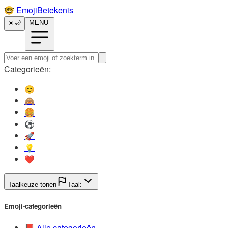
🤓️
EmojiBetekenis
☀️
🌙
MENU
Categorieën:
😊️
🙈️
🍔️
⚽️
🚀️
💡️
❤️
Taalkeuze tonen
Taal:
Emoji-categorieën
📕️
Alle categorieën