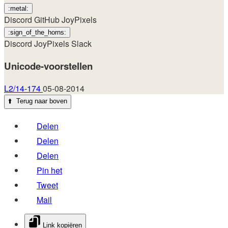
:metal:
Discord
GitHub
JoyPixels
:sign_of_the_horns:
Discord
JoyPixels
Slack
Unicode-voorstellen
L2/14-174
05-08-2014
⬆️
Terug naar boven
Delen
Delen
Delen
Pin het
Tweet
Mail
Link kopiëren