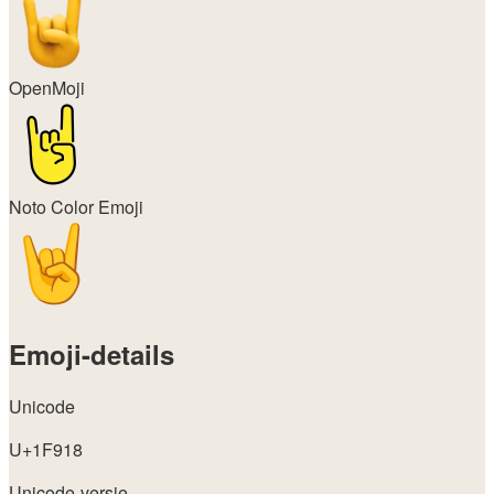
OpenMoji
Noto Color Emoji
Emoji-details
Unicode
U+1F918
Unicode-versie