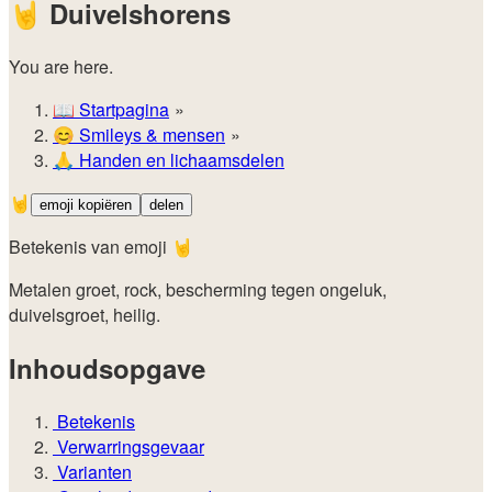
🤘
Duivelshorens
You are here.
📖
Startpagina
😊️
Smileys & mensen
🙏
Handen en lichaamsdelen
🤘
emoji kopiëren
delen
Betekenis van emoji 🤘
Metalen groet, rock, bescherming tegen ongeluk,
duivelsgroet, heilig.
Inhoudsopgave
Betekenis
Verwarringsgevaar
Varianten