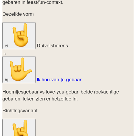
gebaren in feest/fun-context.
Dezelfde vorm
Duivelshorens
🤘
↔
Ik-hou-van-je-gebaar
🤟
Hoorntjesgebaar vs love-you-gebar; beide rockachtige
gebaren, leken zien er hetzelfde in.
Richtingsvariant