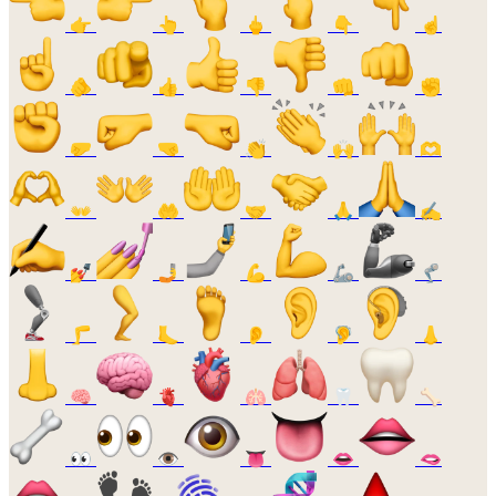
👉
👆
🖕
👇
☝️
🫵
👍
👎
👊
✊
🤛
🤜
👏
🙌
🫶
👐
🤲
🤝
🙏
✍️
💅
🤳
💪
🦾
🦿
🦵
🦶
👂
🦻
👃
🧠
🫀
🫁
🦷
🦴
👀
👁️
👅
👄
🫦