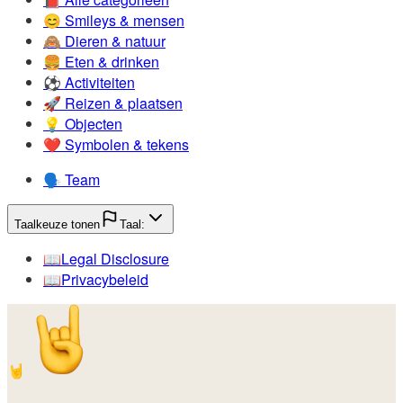
😊️
Smileys & mensen
🙈️
Dieren & natuur
🍔️
Eten & drinken
⚽️
Activiteiten
🚀️
Reizen & plaatsen
💡️
Objecten
❤️
Symbolen & tekens
🗣️
Team
Taalkeuze tonen
Taal:
📖️
Legal Disclosure
📖️
Privacybeleid
🤘