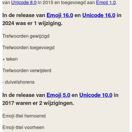
van
Unicode 8.0
in 2015 en toegevoegd aan
Emoji 1.0
.
In de release van
Emoji 16.0
en
Unicode 16.0
in
2024
was er 1 wijziging.
Trefwoorden gewijzigd
Trefwoorden toegevoegd
+ teken
Trefwoorden verwijderd
- duivelshorens
In de release van
Emoji 5.0
en
Unicode 10.0
in
2017
waren er 2 wijzigingen.
Emoji-titel hernoemd
Emoji-titel voorheen