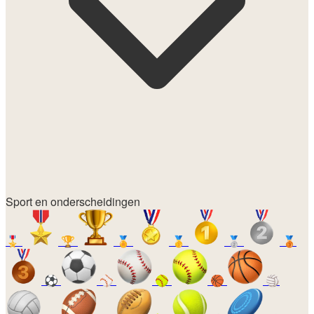
Sport en onderscheidingen
🎖️
🏆
🏅
🥇
🥈
🥉
⚽
⚾
🥎
🏀
🏐