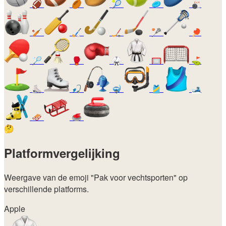
🏈
🏉
🎾
🥏
🎳
🏏
🏑
🏒
🥍
🏓
🏸
🥊
🥋
🥅
⛳
⛸️
🎣
🤿
🎽
🎿
🛷
🥌
🤔
Platformvergelijking
Weergave van de emoji
"Pak voor vechtsporten"
op
verschillende platforms.
Apple