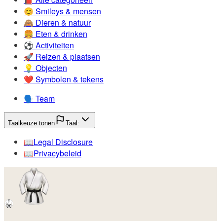
😊️
Smileys & mensen
🙈️
Dieren & natuur
🍔️
Eten & drinken
⚽️
Activiteiten
🚀️
Reizen & plaatsen
💡️
Objecten
❤️
Symbolen & tekens
🗣️
Team
Taalkeuze tonen
Taal:
📖️
Legal Disclosure
📖️
Privacybeleid
🥋