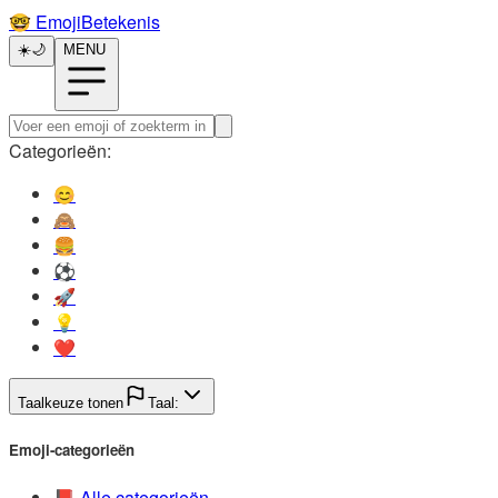
🤓️
EmojiBetekenis
☀️
🌙
MENU
Categorieën:
😊️
🙈️
🍔️
⚽️
🚀️
💡️
❤️
Taalkeuze tonen
Taal:
Emoji-categorieën
📕️
Alle categorieën