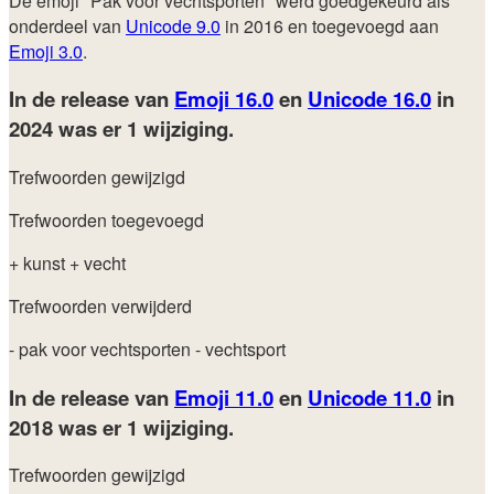
De emoji "Pak voor vechtsporten" werd goedgekeurd als
onderdeel van
Unicode 9.0
in 2016 en toegevoegd aan
Emoji 3.0
.
In de release van
Emoji 16.0
en
Unicode 16.0
in
2024
was er 1 wijziging.
Trefwoorden gewijzigd
Trefwoorden toegevoegd
+ kunst
+ vecht
Trefwoorden verwijderd
- pak voor vechtsporten
- vechtsport
In de release van
Emoji 11.0
en
Unicode 11.0
in
2018
was er 1 wijziging.
Trefwoorden gewijzigd