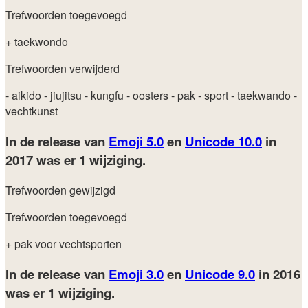
Trefwoorden toegevoegd
+ taekwondo
Trefwoorden verwijderd
- aikido
- jiujitsu
- kungfu
- oosters
- pak
- sport
- taekwando
-
vechtkunst
In de release van
Emoji 5.0
en
Unicode 10.0
in
2017
was er 1 wijziging.
Trefwoorden gewijzigd
Trefwoorden toegevoegd
+ pak voor vechtsporten
In de release van
Emoji 3.0
en
Unicode 9.0
in 2016
was er 1 wijziging.