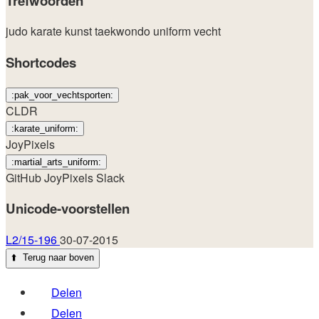
Trefwoorden
judo
karate
kunst
taekwondo
uniform
vecht
Shortcodes
:pak_voor_vechtsporten:
CLDR
:karate_uniform:
JoyPixels
:martial_arts_uniform:
GitHub
JoyPixels
Slack
Unicode-voorstellen
L2/15-196
30-07-2015
⬆️
Terug naar boven
Delen
Delen