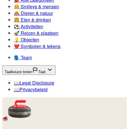
😊️
Smileys & mensen
🙈️
Dieren & natuur
🍔️
Eten & drinken
⚽️
Activiteiten
🚀️
Reizen & plaatsen
💡️
Objecten
❤️
Symbolen & tekens
🗣️
Team
Taalkeuze tonen
Taal:
📖️
Legal Disclosure
📖️
Privacybeleid
🥌