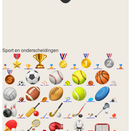
Sport en onderscheidingen
🎖️
🏆
🏅
🥇
🥈
🥉
⚽
⚾
🥎
🏀
🏐
🏈
🏉
🎾
🥏
🎳
🏏
🏑
🏒
🥍
🏓