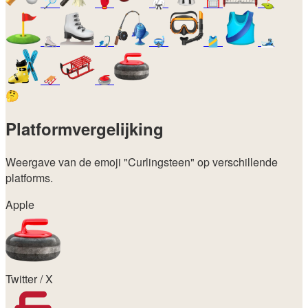
🏸
🥊
🥋
🥅
⛳
⛸️
🎣
🤿
🎽
🎿
🛷
🥌
🤔
Platformvergelijking
Weergave van de emoji
"Curlingsteen"
op verschillende
platforms.
Apple
Twitter / X