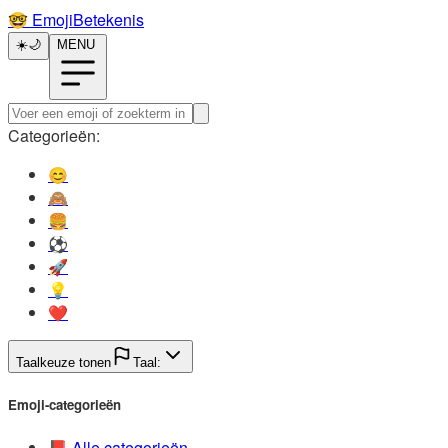
🤓️
EmojiBetekenis
☀️
🌙
MENU
Categorieën:
😊️
🙈️
🍔️
⚽️
🚀️
💡️
❤️
Taalkeuze tonen
Taal:
Emoji-categorieën
📕️
Alle categorieën