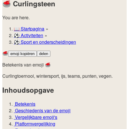
🥌
Curlingsteen
You are here.
📖
Startpagina
⚽️
Activiteiten
⚽
Sport en onderscheidingen
🥌
emoji kopiëren
delen
Betekenis van emoji 🥌
Curlingtoernooi, wintersport, ijs, teams, punten, vegen.
Inhoudsopgave
Betekenis
Geschiedenis van de emoji
Vergelijkbare emoji's
Platformvergelijking