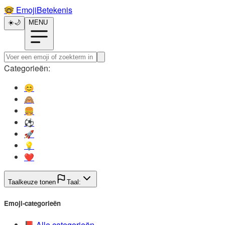
🤓️
EmojiBetekenis
☀️
🌙
MENU
Categorieën:
😊️
🙈️
🍔️
⚽️
🚀️
💡️
❤️
Taalkeuze tonen
Taal:
Emoji-categorieën
📕️
Alle categorieën