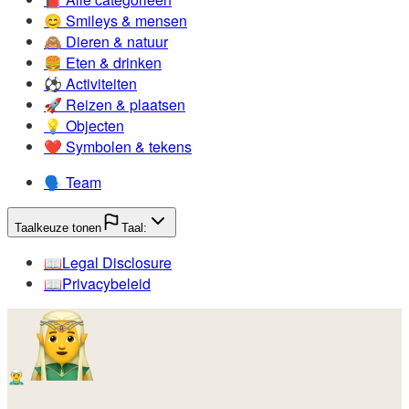
😊️
Smileys & mensen
🙈️
Dieren & natuur
🍔️
Eten & drinken
⚽️
Activiteiten
🚀️
Reizen & plaatsen
💡️
Objecten
❤️
Symbolen & tekens
🗣️
Team
Taalkeuze tonen
Taal:
📖️
Legal Disclosure
📖️
Privacybeleid
🧝‍♂️