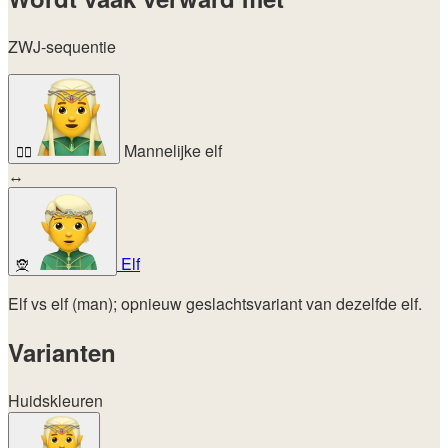
ZWJ-sequentie
Mannelijke elf
🧝‍♂️
↔
Elf
🧝
Elf vs elf (man); opnieuw geslachtsvariant van dezelfde elf.
Varianten
Huidskleuren