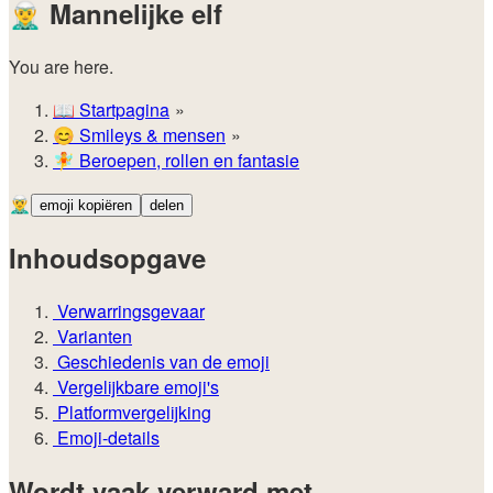
🧝‍♂️
Mannelijke elf
You are here.
📖
Startpagina
😊️
Smileys & mensen
🧚
Beroepen, rollen en fantasie
🧝‍♂️
emoji kopiëren
delen
Inhoudsopgave
Verwarringsgevaar
Varianten
Geschiedenis van de emoji
Vergelijkbare emoji's
Platformvergelijking
Emoji-details
Wordt vaak verward met