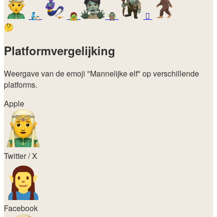
🧞
🧟
🧌
🫈
🤔
Platformvergelijking
Weergave van de emoji
"Mannelijke elf"
op verschillende
platforms.
Apple
Twitter / X
Facebook