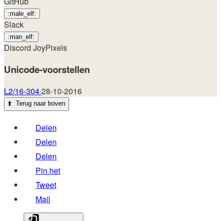
GitHub
:male_elf:
Slack
:man_elf:
Discord
JoyPixels
Unicode-voorstellen
L2/16-304
28-10-2016
⬆️
Terug naar boven
Delen
Delen
Delen
Pin het
Tweet
Mail