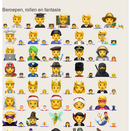
Beroepen, rollen en fantasie
🧑‍⚕️
🧑‍🎓
🧑‍🏫
🧑‍⚖️
🧑‍🌾
🧑‍🍳
🧑‍🔧
🧑‍🏭
🧑‍💼
🧑‍🔬
🧑‍💻
🧑‍🎤
🧑‍🎨
🧑‍✈️
🧑‍🚀
🧑‍🚒
👮
🕵️
💂
🥷
👷
🫅
🤴
👸
🤵
👰
🧑‍🎄
🎅
🤶
🦸
🦹
🧙
🧚
🧛
🧜
🧝