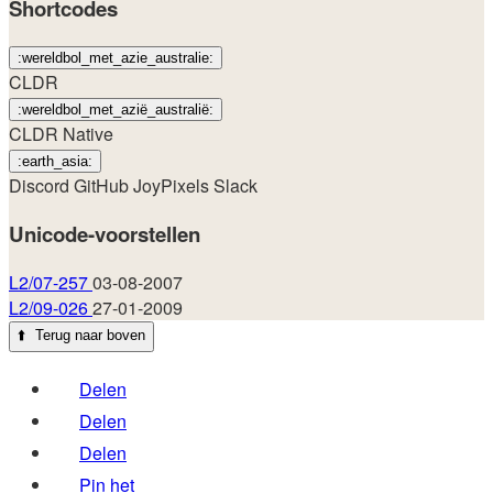
Shortcodes
:wereldbol_met_azie_australie:
CLDR
:wereldbol_met_azië_australië:
CLDR Native
:earth_asia:
Discord
GitHub
JoyPixels
Slack
Unicode-voorstellen
L2/07-257
03-08-2007
L2/09-026
27-01-2009
⬆️
Terug naar boven
Delen
Delen
Delen
Pin het