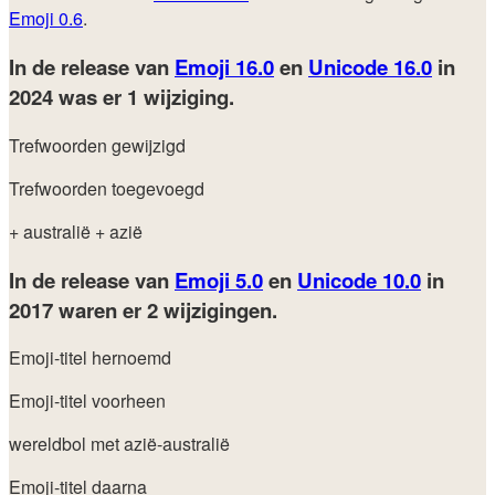
Emoji 0.6
.
In de release van
Emoji 16.0
en
Unicode 16.0
in
2024
was er 1 wijziging.
Trefwoorden gewijzigd
Trefwoorden toegevoegd
+ australië
+ azië
In de release van
Emoji 5.0
en
Unicode 10.0
in
2017
waren er 2 wijzigingen.
Emoji-titel hernoemd
Emoji-titel voorheen
wereldbol met azië-australië
Emoji-titel daarna