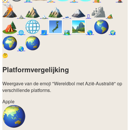
⛰️
🏔️
🗻
🛘
🏕️
🌐
🗾
🏞️
🌎
🌍
🌏
🤔
Platformvergelijking
Weergave van de emoji
"Wereldbol met Azië-Australië"
op
verschillende platforms.
Apple