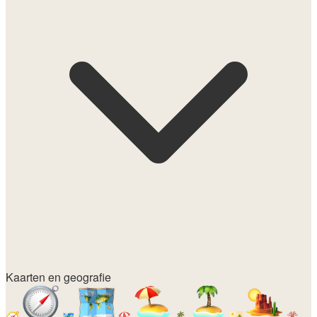
Kaarten en geografie
🧭
🗺️
🏖️
🏝️
🏜️
🌋