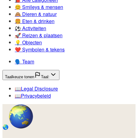
😊️
Smileys & mensen
🙈️
Dieren & natuur
🍔️
Eten & drinken
⚽️
Activiteiten
🚀️
Reizen & plaatsen
💡️
Objecten
❤️
Symbolen & tekens
🗣️
Team
Taalkeuze tonen
Taal:
📖️
Legal Disclosure
📖️
Privacybeleid
🌏