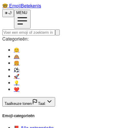
🤓️
EmojiBetekenis
☀️
🌙
MENU
Categorieën:
😊️
🙈️
🍔️
⚽️
🚀️
💡️
❤️
Taalkeuze tonen
Taal:
Emoji-categorieën
📕️
Alle categorieën