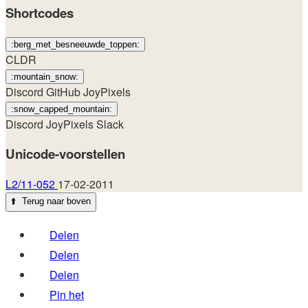
Shortcodes
:berg_met_besneeuwde_toppen:
CLDR
:mountain_snow:
Discord
GitHub
JoyPixels
:snow_capped_mountain:
Discord
JoyPixels
Slack
Unicode-voorstellen
L2/11-052
17-02-2011
⬆️
Terug naar boven
Delen
Delen
Delen
Pin het