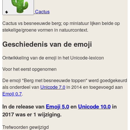
Cactus
🌵
Cactus vs besneeuwde berg; op miniatuur lijken beide op
stekelige/groene vormen in natuurcontext.
Geschiedenis van de emoji
Ontwikkeling van de emoji in het Unicode-lexicon
Voor het eerst opgenomen
De emoji "Berg met besneeuwde toppen" werd goedgekeurd
als onderdeel van
Unicode 7.0
in 2014 en toegevoegd aan
Emoji 0.7
.
In de release van
Emoji 5.0
en
Unicode 10.0
in
2017
was er 1 wijziging.
Trefwoorden gewijzigd