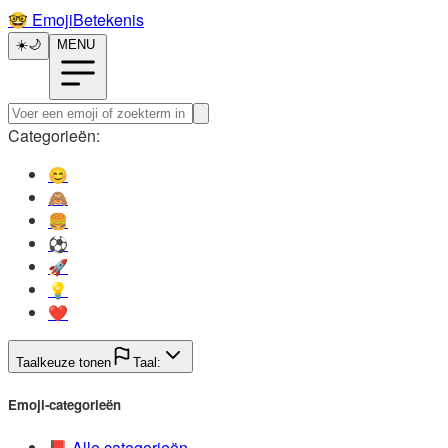
🤓️
EmojiBetekenis
☀️
🌙
MENU
Categorieën:
😊️
🙈️
🍔️
⚽️
🚀️
💡️
❤️
Taalkeuze tonen
Taal:
Emoji-categorieën
📕️
Alle categorieën