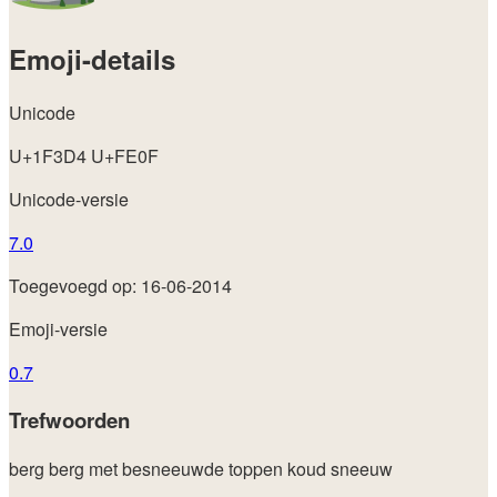
Emoji-details
Unicode
U+1F3D4 U+FE0F
Unicode-versie
7.0
Toegevoegd op: 16-06-2014
Emoji-versie
0.7
Trefwoorden
berg
berg met besneeuwde toppen
koud
sneeuw