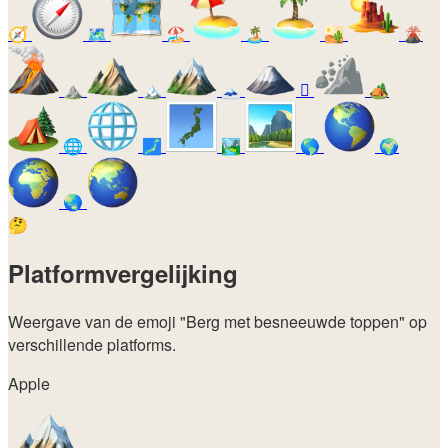
🧭
🗺️
🏖️
🏝️
🏜️
🌋
⛰️
🏔️
🗻
🛘
🏕️
🌐
🗾
🏞️
🌎
🌍
🌏
🤔
Platformvergelijking
Weergave van de emoji
"Berg met besneeuwde toppen"
op
verschillende platforms.
Apple