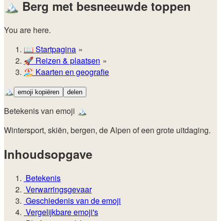
🏔️
Berg met besneeuwde toppen
You are here.
📖
Startpagina
🚀️
Reizen & plaatsen
🏖️
Kaarten en geografie
🏔️
emoji kopiëren
delen
Betekenis van emoji 🏔️
Wintersport, skiën, bergen, de Alpen of een grote uitdaging.
Inhoudsopgave
Betekenis
Verwarringsgevaar
Geschiedenis van de emoji
Vergelijkbare emoji's