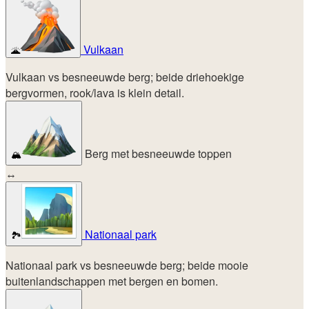
Vulkaan
🌋
Vulkaan vs besneeuwde berg; beide driehoekige
bergvormen, rook/lava is klein detail.
Berg met besneeuwde toppen
🏔️
↔
Nationaal park
🏞️
Nationaal park vs besneeuwde berg; beide mooie
buitenlandschappen met bergen en bomen.