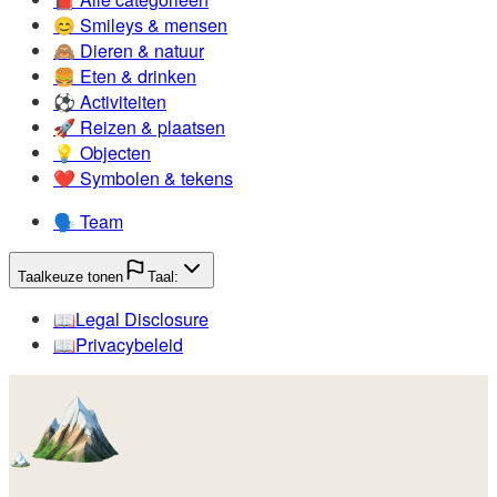
😊️
Smileys & mensen
🙈️
Dieren & natuur
🍔️
Eten & drinken
⚽️
Activiteiten
🚀️
Reizen & plaatsen
💡️
Objecten
❤️
Symbolen & tekens
🗣️
Team
Taalkeuze tonen
Taal:
📖️
Legal Disclosure
📖️
Privacybeleid
🏔️