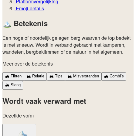
Platformvergelijking
Emoji-details
🏔️
Betekenis
Een hoge of noordelijk gelegen berg waarvan de top bedekt
is met sneeuw. Wordt in verband gebracht met kamperen,
wandelen, bergbeklimmen of de natuur in het algemeen.
Meer over de betekenis
🏔️
Flirten
🏔️
Relatie
🏔️
Tips
🏔️
Misverstanden
🏔️
Combi’s
🏔️
Slang
Wordt vaak verward met
Dezelfde vorm