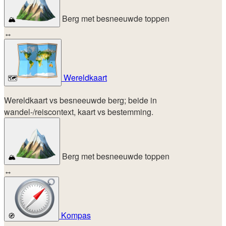
Berg met besneeuwde toppen
🏔️
↔
Wereldkaart
🗺️
Wereldkaart vs besneeuwde berg; beide in
wandel-/reiscontext, kaart vs bestemming.
Berg met besneeuwde toppen
🏔️
↔
Kompas
🧭