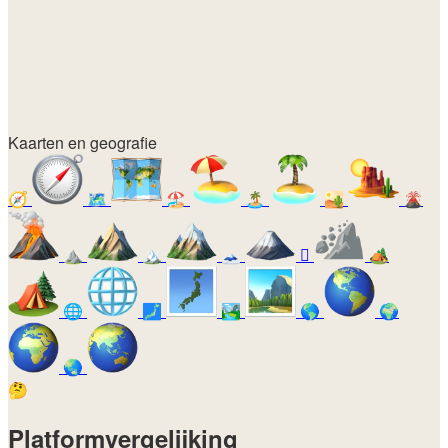
Kaarten en geografie
🧭
🗺️
🏖️
🏝️
🏜️
🌋
⛰️
🏔️
🗻
🛘
🏕️
🌐
🗾
🏞️
🌎
🌍
🌏
🤔
Platformvergelijking