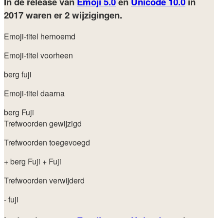
In de release van
Emoji 5.0
en
Unicode 10.0
in
2017
waren er 2 wijzigingen.
Emoji-titel hernoemd
Emoji-titel voorheen
berg fuji
Emoji-titel daarna
berg Fuji
Trefwoorden gewijzigd
Trefwoorden toegevoegd
+ berg Fuji
+ Fuji
Trefwoorden verwijderd
- fuji