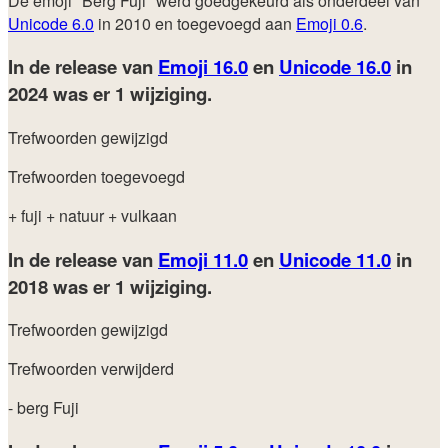
De emoji "Berg Fuji" werd goedgekeurd als onderdeel van
Unicode 6.0
in 2010 en toegevoegd aan
Emoji 0.6
.
In de release van
Emoji 16.0
en
Unicode 16.0
in
2024
was er 1 wijziging.
Trefwoorden gewijzigd
Trefwoorden toegevoegd
+ fuji
+ natuur
+ vulkaan
In de release van
Emoji 11.0
en
Unicode 11.0
in
2018
was er 1 wijziging.
Trefwoorden gewijzigd
Trefwoorden verwijderd
- berg Fuji