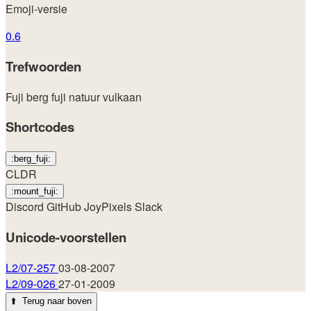
Emoji-versie
0.6
Trefwoorden
Fuji
berg
fuji
natuur
vulkaan
Shortcodes
:berg_fuji:
CLDR
:mount_fuji:
Discord
GitHub
JoyPixels
Slack
Unicode-voorstellen
L2/07-257
03-08-2007
L2/09-026
27-01-2009
⬆️
Terug naar boven