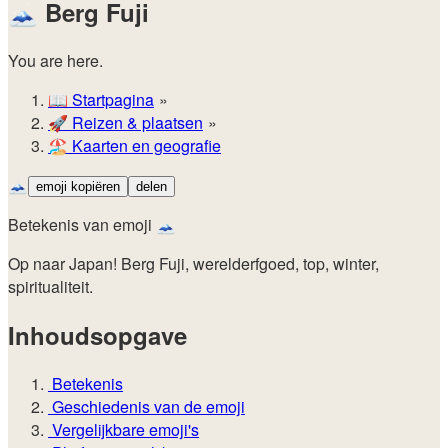
🗻
Berg Fuji
You are here.
📖
Startpagina
🚀️
Reizen & plaatsen
🏖️
Kaarten en geografie
🗻
emoji kopiëren
delen
Betekenis van emoji 🗻
Op naar Japan! Berg Fuji, werelderfgoed, top, winter,
spiritualiteit.
Inhoudsopgave
Betekenis
Geschiedenis van de emoji
Vergelijkbare emoji's