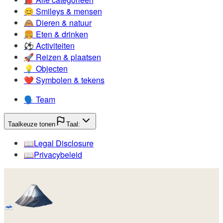
😊️
Smileys & mensen
🙈️
Dieren & natuur
🍔️
Eten & drinken
⚽️
Activiteiten
🚀️
Reizen & plaatsen
💡️
Objecten
❤️
Symbolen & tekens
🗣️
Team
Taalkeuze tonen
Taal:
📖️
Legal Disclosure
📖️
Privacybeleid
🗻