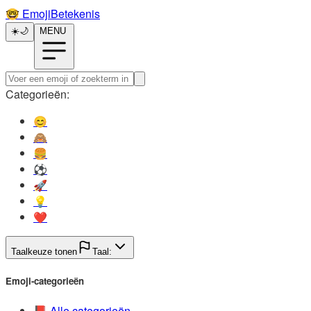
🤓️
EmojiBetekenis
☀️
🌙
MENU
Categorieën:
😊️
🙈️
🍔️
⚽️
🚀️
💡️
❤️
Taalkeuze tonen
Taal:
Emoji-categorieën
📕️
Alle categorieën