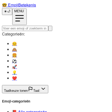
🤓️
EmojiBetekenis
☀️
🌙
MENU
Categorieën:
😊️
🙈️
🍔️
⚽️
🚀️
💡️
❤️
Taalkeuze tonen
Taal:
Emoji-categorieën
📕️
Alle categorieën