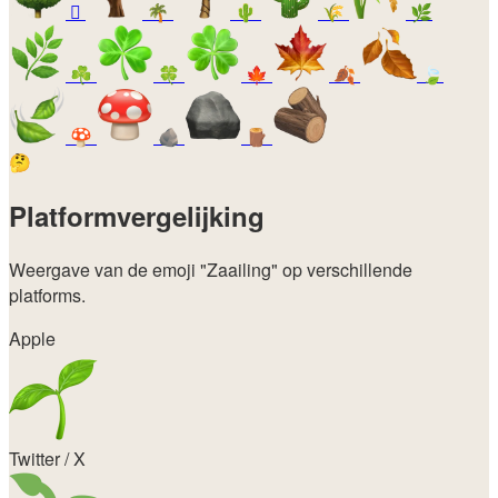
🪾
🌴
🌵
🌾
🌿
☘️
🍀
🍁
🍂
🍃
🍄
🪨
🪵
🤔
Platformvergelijking
Weergave van de emoji
"Zaailing"
op verschillende
platforms.
Apple
Twitter / X