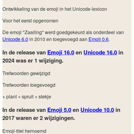
Ontwikkeling van de emoji in het Unicode-lexicon
Voor het eerst opgenomen
De emoji "Zaailing" werd goedgekeurd als onderdeel van
Unicode 6.0
in 2010 en toegevoegd aan
Emoji 0.6
.
In de release van
Emoji 16.0
en
Unicode 16.0
in
2024
was er 1 wijziging.
Trefwoorden gewijzigd
Trefwoorden toegevoegd
+ plant
+ spruit
+ stekje
In de release van
Emoji 5.0
en
Unicode 10.0
in
2017
waren er 2 wijzigingen.
Emoji-titel hernoemd