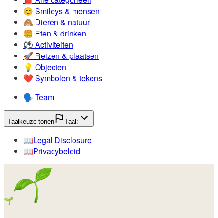
😊️
Smileys & mensen
🙈️
Dieren & natuur
🍔️
Eten & drinken
⚽️
Activiteiten
🚀️
Reizen & plaatsen
💡️
Objecten
❤️
Symbolen & tekens
🗣️
Team
Taalkeuze tonen
Taal:
📖️
Legal Disclosure
📖️
Privacybeleid
🌱