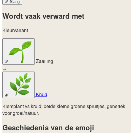
🌱
Slang
Wordt vaak verward met
Kleurvariant
Zaailing
🌱
↔
Kruid
🌿
Kiemplant vs kruid; beide kleine groene spruitjes, generiek
voor groei/natuur.
Geschiedenis van de emoji