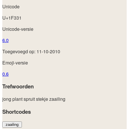
Unicode
U+1F331
Unicode-versie
6.0
Toegevoegd op: 11-10-2010
Emoji-versie
0.6
Trefwoorden
jong
plant
spruit
stekje
zaailing
Shortcodes
:zaailing: