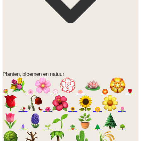
Planten, bloemen en natuur
💐
🌸
💮
🪷
🏵️
🌹
🥀
🌺
🌻
🌼
🌷
🪻
🌱
🪴
🌲
🌳