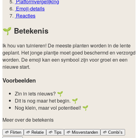
Platformvergelijking
Emoji-details
Reacties
🌱
Betekenis
Ik hou van tuinieren! De meeste planten worden in de lente
geplant. Het jonge plantje moet goed beschermd en verzorgd
worden. De emoji kan een symbool zijn voor groei en een
nieuwe start.
Voorbeelden
Zin in iets nieuws? 🌱
Dit is nog maar het begin. 🌱
Nog klein, maar vol potentieel! 🌱
Meer over de betekenis
🌱
Flirten
🌱
Relatie
🌱
Tips
🌱
Misverstanden
🌱
Combi’s