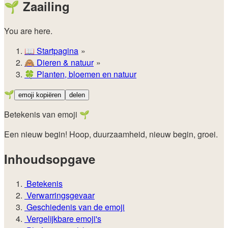
🌱
Zaailing
You are here.
📖
Startpagina
🙈️
Dieren & natuur
🍀
Planten, bloemen en natuur
🌱
emoji kopiëren
delen
Betekenis van emoji 🌱
Een nieuw begin! Hoop, duurzaamheid, nieuw begin, groei.
Inhoudsopgave
Betekenis
Verwarringsgevaar
Geschiedenis van de emoji
Vergelijkbare emoji's