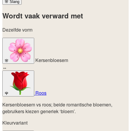
🌸
Slang
Wordt vaak verward met
Dezelfde vorm
Kersenbloesem
🌸
↔
Roos
🌹
Kersenbloesem vs roos; beide romantische bloemen,
gebruikers kiezen generiek ‘bloem’.
Kleurvariant