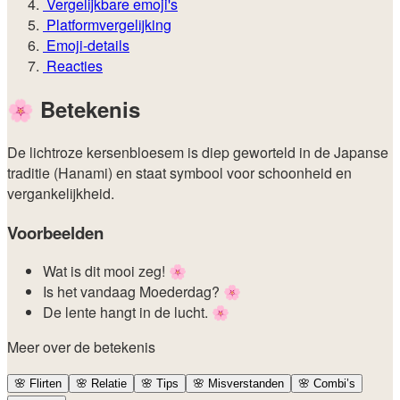
Vergelijkbare emoji's
Platformvergelijking
Emoji-details
Reacties
🌸
Betekenis
De lichtroze kersenbloesem is diep geworteld in de Japanse
traditie (Hanami) en staat symbool voor schoonheid en
vergankelijkheid.
Voorbeelden
Wat is dit mooi zeg! 🌸
Is het vandaag Moederdag? 🌸
De lente hangt in de lucht. 🌸
Meer over de betekenis
🌸
Flirten
🌸
Relatie
🌸
Tips
🌸
Misverstanden
🌸
Combi’s