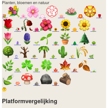
Planten, bloemen en natuur
💐
🌸
💮
🪷
🏵️
🌹
🥀
🌺
🌻
🌼
🌷
🪻
🌱
🪴
🌲
🌳
🪾
🌴
🌵
🌾
🌿
☘️
🍀
🍁
🍂
🍃
🍄
🪨
🪵
🤔
Platformvergelijking