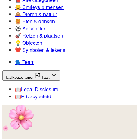
😊️
Smileys & mensen
🙈️
Dieren & natuur
🍔️
Eten & drinken
⚽️
Activiteiten
🚀️
Reizen & plaatsen
💡️
Objecten
❤️
Symbolen & tekens
🗣️
Team
Taalkeuze tonen
Taal:
📖️
Legal Disclosure
📖️
Privacybeleid
🌸