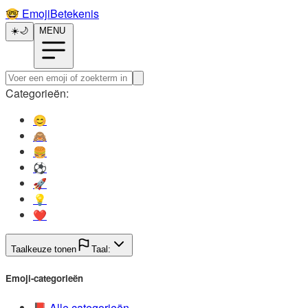
🤓️
EmojiBetekenis
☀️
🌙
MENU
Categorieën:
😊️
🙈️
🍔️
⚽️
🚀️
💡️
❤️
Taalkeuze tonen
Taal:
Emoji-categorieën
📕️
Alle categorieën