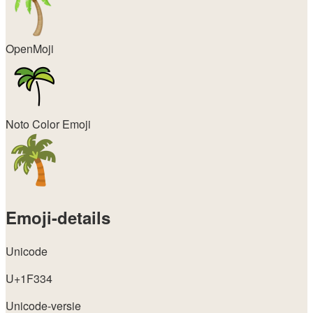
OpenMoji
Noto Color Emoji
Emoji-details
Unicode
U+1F334
Unicode-versie