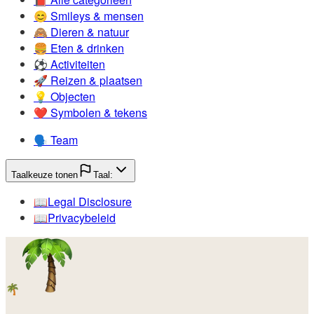
😊️
Smileys & mensen
🙈️
Dieren & natuur
🍔️
Eten & drinken
⚽️
Activiteiten
🚀️
Reizen & plaatsen
💡️
Objecten
❤️
Symbolen & tekens
🗣️
Team
Taalkeuze tonen
Taal:
📖️
Legal Disclosure
📖️
Privacybeleid
🌴