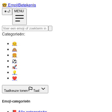
🤓️
EmojiBetekenis
☀️
🌙
MENU
Categorieën:
😊️
🙈️
🍔️
⚽️
🚀️
💡️
❤️
Taalkeuze tonen
Taal:
Emoji-categorieën
📕️
Alle categorieën