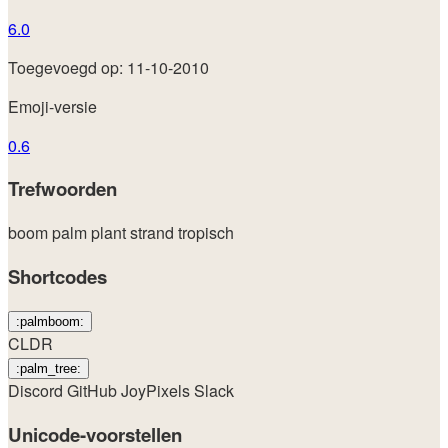
6.0
Toegevoegd op: 11-10-2010
Emoji-versie
0.6
Trefwoorden
boom
palm
plant
strand
tropisch
Shortcodes
:palmboom:
CLDR
:palm_tree:
Discord
GitHub
JoyPixels
Slack
Unicode-voorstellen