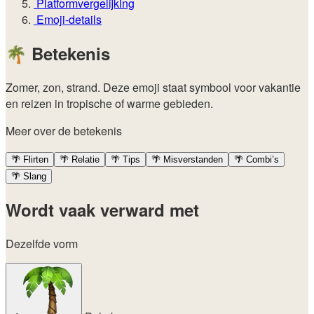
Platformvergelijking
Emoji-details
🌴
Betekenis
Zomer, zon, strand. Deze emoji staat symbool voor vakantie
en reizen in tropische of warme gebieden.
Meer over de betekenis
🌴
Flirten
🌴
Relatie
🌴
Tips
🌴
Misverstanden
🌴
Combi’s
🌴
Slang
Wordt vaak verward met
Dezelfde vorm