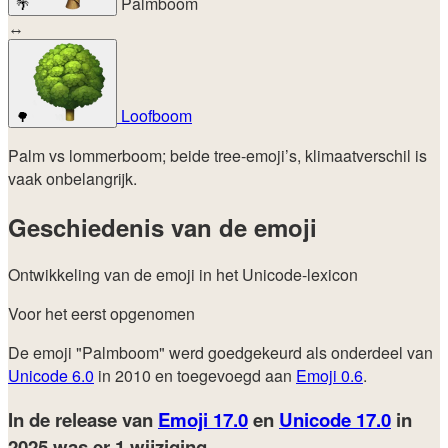
Palmboom
🌴
↔
Loofboom
🌳
Palm vs lommerboom; beide tree-emoji’s, klimaatverschil is
vaak onbelangrijk.
Geschiedenis van de emoji
Ontwikkeling van de emoji in het Unicode-lexicon
Voor het eerst opgenomen
De emoji "Palmboom" werd goedgekeurd als onderdeel van
Unicode 6.0
in 2010 en toegevoegd aan
Emoji 0.6
.
In de release van
Emoji 17.0
en
Unicode 17.0
in
2025
was er 1 wijziging.