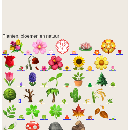
Planten, bloemen en natuur
💐
🌸
💮
🪷
🏵️
🌹
🥀
🌺
🌻
🌼
🌷
🪻
🌱
🪴
🌲
🌳
🪾
🌴
🌵
🌾
🌿
☘️
🍀
🍁
🍂
🍃