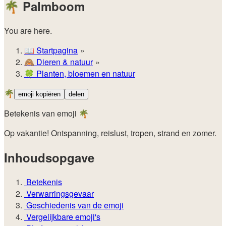
🌴
Palmboom
You are here.
📖
Startpagina
🙈️
Dieren & natuur
🍀
Planten, bloemen en natuur
🌴
emoji kopiëren
delen
Betekenis van emoji 🌴
Op vakantie! Ontspanning, reislust, tropen, strand en zomer.
Inhoudsopgave
Betekenis
Verwarringsgevaar
Geschiedenis van de emoji
Vergelijkbare emoji's