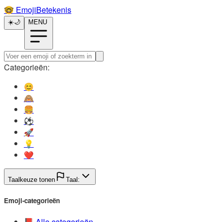
🤓️
EmojiBetekenis
☀️
🌙
MENU
Categorieën:
😊️
🙈️
🍔️
⚽️
🚀️
💡️
❤️
Taalkeuze tonen
Taal:
Emoji-categorieën
📕️
Alle categorieën