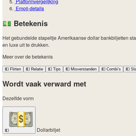
Platformvergelijking
Emoji-details
💵
Betekenis
Het gebundelde stapeltje Amerikaanse dollar bankbiljetten st
en luxe uit te drukken.
Meer over de betekenis
💵
Flirten
💵
Relatie
💵
Tips
💵
Misverstanden
💵
Combi’s
💵
Sl
Wordt vaak verward met
Dezelfde vorm
Dollarbiljet
💵