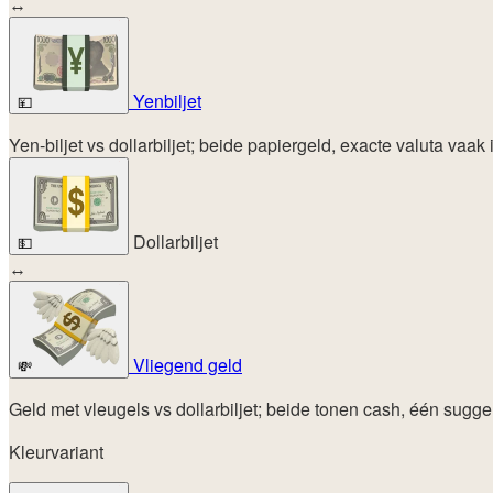
↔
Yenbiljet
💴
Yen-biljet vs dollarbiljet; beide papiergeld, exacte valuta vaak 
Dollarbiljet
💵
↔
Vliegend geld
💸
Geld met vleugels vs dollarbiljet; beide tonen cash, één sugger
Kleurvariant