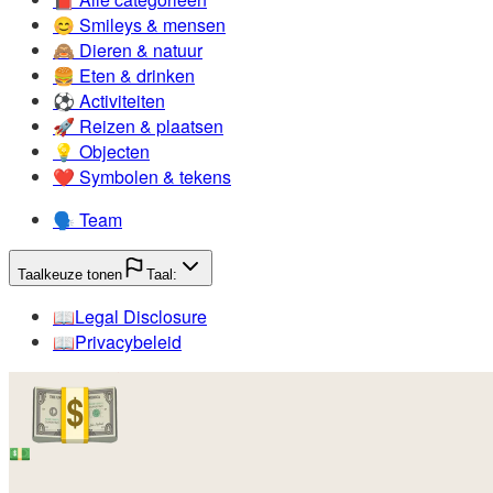
😊️
Smileys & mensen
🙈️
Dieren & natuur
🍔️
Eten & drinken
⚽️
Activiteiten
🚀️
Reizen & plaatsen
💡️
Objecten
❤️
Symbolen & tekens
🗣️
Team
Taalkeuze tonen
Taal:
📖️
Legal Disclosure
📖️
Privacybeleid
💵