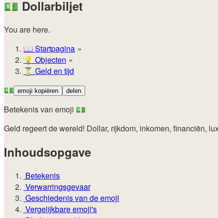
💵
Dollarbiljet
You are here.
📖
Startpagina
💡️
Objecten
⏳
Geld en tijd
💵
emoji kopiëren
delen
Betekenis van emoji 💵
Geld regeert de wereld! Dollar, rijkdom, inkomen, financiën, lu
Inhoudsopgave
Betekenis
Verwarringsgevaar
Geschiedenis van de emoji
Vergelijkbare emoji's