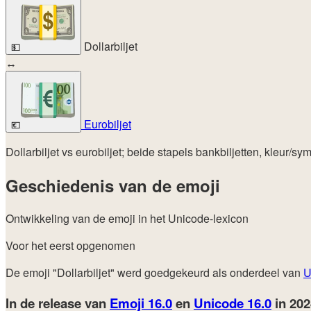
Dollarbiljet
💵
↔
Eurobiljet
💶
Dollarbiljet vs eurobiljet; beide stapels bankbiljetten, kleur/
Geschiedenis van de emoji
Ontwikkeling van de emoji in het Unicode-lexicon
Voor het eerst opgenomen
De emoji "Dollarbiljet" werd goedgekeurd als onderdeel van
U
In de release van
Emoji 16.0
en
Unicode 16.0
in 20