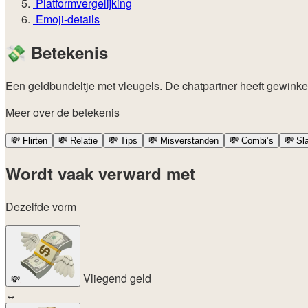
Platformvergelijking
Emoji-details
💸
Betekenis
Een geldbundeltje met vleugels. De chatpartner heeft gewinkeld 
Meer over de betekenis
💸
Flirten
💸
Relatie
💸
Tips
💸
Misverstanden
💸
Combi’s
💸
Sl
Wordt vaak verward met
Dezelfde vorm
Vliegend geld
💸
↔