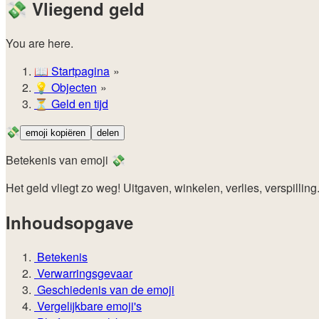
💸
Vliegend geld
You are here.
📖
Startpagina
💡️
Objecten
⏳
Geld en tijd
💸
emoji kopiëren
delen
Betekenis van emoji 💸
Het geld vliegt zo weg! Uitgaven, winkelen, verlies, verspilling
Inhoudsopgave
Betekenis
Verwarringsgevaar
Geschiedenis van de emoji
Vergelijkbare emoji's