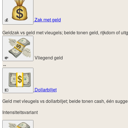
Zak met geld
💰
Geldzak vs geld met vleugels; beide tonen geld, rijkdom of uit
Vliegend geld
💸
↔
Dollarbiljet
💵
Geld met vleugels vs dollarbiljet; beide tonen cash, één sugger
Intensiteitsvariant