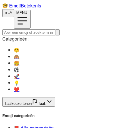
🤓️
EmojiBetekenis
☀️
🌙
MENU
Categorieën:
😊️
🙈️
🍔️
⚽️
🚀️
💡️
❤️
Taalkeuze tonen
Taal:
Emoji-categorieën
📕️
Alle categorieën