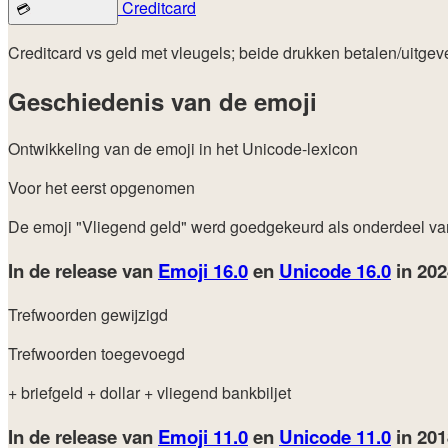
Creditcard
💳
Creditcard vs geld met vleugels; beide drukken betalen/uitgeven
Geschiedenis van de emoji
Ontwikkeling van de emoji in het Unicode-lexicon
Voor het eerst opgenomen
De emoji "Vliegend geld" werd goedgekeurd als onderdeel v
In de release van
Emoji 16.0
en
Unicode 16.0
in 20
Trefwoorden gewijzigd
Trefwoorden toegevoegd
+ briefgeld
+ dollar
+ vliegend bankbiljet
In de release van
Emoji 11.0
en
Unicode 11.0
in 20