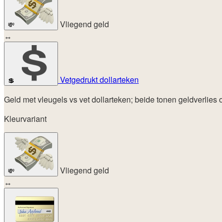
Vliegend geld
💸
↔
Vetgedrukt dollarteken
💲
Geld met vleugels vs vet dollarteken; beide tonen geldverlies o
Kleurvariant
Vliegend geld
💸
↔