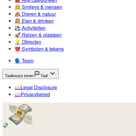
😊️
Smileys & mensen
🙈️
Dieren & natuur
🍔️
Eten & drinken
⚽️
Activiteiten
🚀️
Reizen & plaatsen
💡️
Objecten
❤️
Symbolen & tekens
🗣️
Team
Taalkeuze tonen
Taal:
📖️
Legal Disclosure
📖️
Privacybeleid
💸