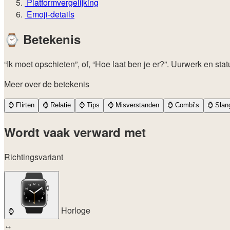
Platformvergelijking
Emoji-details
⌚
Betekenis
“Ik moet opschieten”, of, “Hoe laat ben je er?”. Uurwerk en sta
Meer over de betekenis
⌚
Flirten
⌚
Relatie
⌚
Tips
⌚
Misverstanden
⌚
Combi’s
⌚
Slan
Wordt vaak verward met
Richtingsvariant
Horloge
⌚
↔