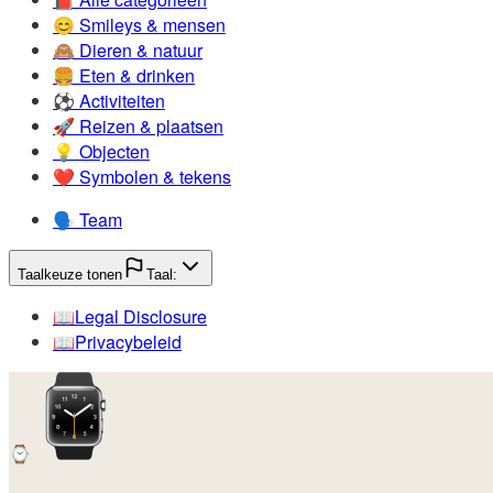
😊️
Smileys & mensen
🙈️
Dieren & natuur
🍔️
Eten & drinken
⚽️
Activiteiten
🚀️
Reizen & plaatsen
💡️
Objecten
❤️
Symbolen & tekens
🗣️
Team
Taalkeuze tonen
Taal:
📖️
Legal Disclosure
📖️
Privacybeleid
⌚