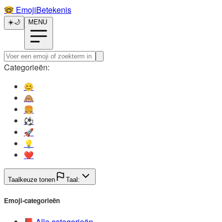
🤓️
EmojiBetekenis
☀️
🌙
MENU
Categorieën:
😊️
🙈️
🍔️
⚽️
🚀️
💡️
❤️
Taalkeuze tonen
Taal:
Emoji-categorieën
📕️
Alle categorieën