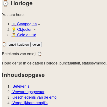
⌚
Horloge
You are here.
📖
Startpagina
💡️
Objecten
⏳
Geld en tijd
⌚
emoji kopiëren
delen
Betekenis van emoji ⌚
Houd de tijd in de gaten! Horloge, punctualiteit, statussymbool,
Inhoudsopgave
Betekenis
Verwarringsgevaar
Geschiedenis van de emoji
Vergelijkbare emoji's