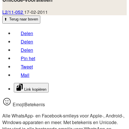
L2/11-052
17-02-2011
⬆️
Terug naar boven
Delen
Delen
Delen
Pin het
Tweet
Mail
Link kopiëren
EmojiBetekenis
Alle WhatsApp- en Facebook-smileys voor Apple-, Android-,
Windows-apparaten en meer. Met betekenis en Unicode.
Hier vind je alle bestaande emoji's voor WhatsApp en