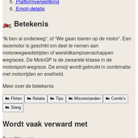
Platformvergelijking
Emoji-details
🏍️
Betekenis
“Ik ben al onderweg”, of “We gaan toeren op de motor”. Een
racemotor is geschikt om deel te nemen aan
motorwegwedstrijden of wereldkampioenschappen
wegraces. De MotoGP is de zwaarste klasse in de
motorsport-wegrace. De emoji wordt gebruikt in combinatie
met motorrijden en snelheid.
Meer over de betekenis
🏍️
Flirten
🏍️
Relatie
🏍️
Tips
🏍️
Misverstanden
🏍️
Combi’s
🏍️
Slang
Wordt vaak verward met