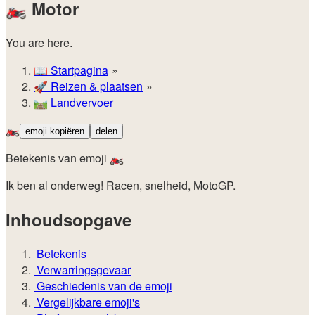
🏍️
Motor
You are here.
📖
Startpagina
🚀️
Reizen & plaatsen
🛤️
Landvervoer
🏍️
emoji kopiëren
delen
Betekenis van emoji 🏍️
Ik ben al onderweg! Racen, snelheid, MotoGP.
Inhoudsopgave
Betekenis
Verwarringsgevaar
Geschiedenis van de emoji
Vergelijkbare emoji's