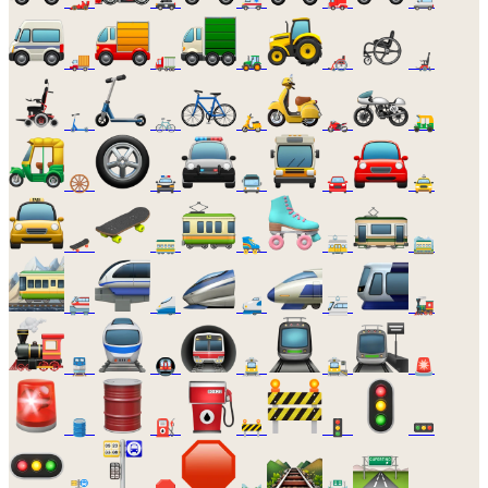
🚚
🚛
🚜
🦽
🦼
🛴
🚲
🛵
🏍️
🛺
🛞
🚔
🚍
🚘
🚖
🛹
🚃
🛼
🚋
🚞
🚝
🚄
🚅
🚈
🚂
🚆
🚇
🚊
🚉
🚨
🛢️
⛽
🚧
🚦
🚥
🚏
🛑
🛤️
🛣️