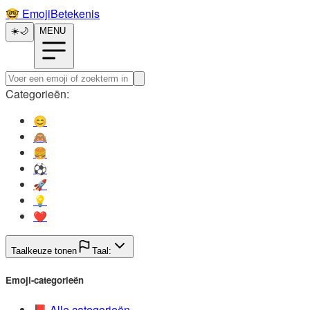
🤓️
EmojiBetekenis
☀️
🌙
MENU
Categorieën:
😊️
🙈️
🍔️
⚽️
🚀️
💡️
❤️
Taalkeuze tonen
Taal:
Emoji-categorieën
📕️
Alle categorieën