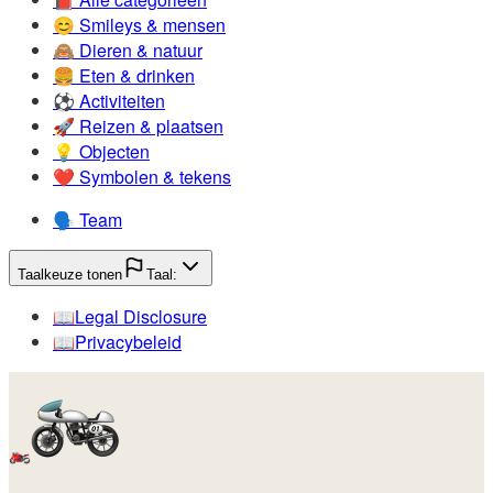
😊️
Smileys & mensen
🙈️
Dieren & natuur
🍔️
Eten & drinken
⚽️
Activiteiten
🚀️
Reizen & plaatsen
💡️
Objecten
❤️
Symbolen & tekens
🗣️
Team
Taalkeuze tonen
Taal:
📖️
Legal Disclosure
📖️
Privacybeleid
🏍️