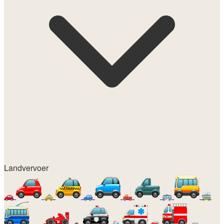
Landvervoer
🚗
🚕
🚙
🛻
🚌
🚎
🏎️
🚓
🚑
🚒
🚐