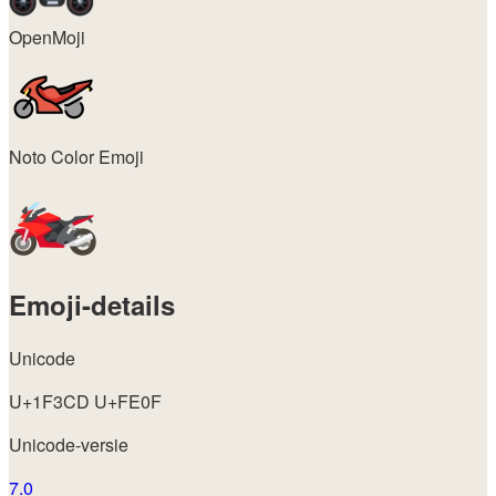
OpenMoji
Noto Color Emoji
Emoji-details
Unicode
U+1F3CD U+FE0F
Unicode-versie
7.0