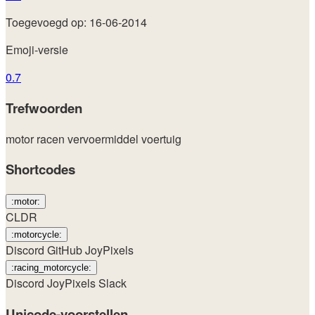
Toegevoegd op: 16-06-2014
Emoji-versie
0.7
Trefwoorden
motor
racen
vervoermiddel
voertuig
Shortcodes
:motor:
CLDR
:motorcycle:
Discord
GitHub
JoyPixels
:racing_motorcycle:
Discord
JoyPixels
Slack
Unicode-voorstellen