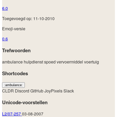
6.0
Toegevoegd op: 11-10-2010
Emoji-versie
0.6
Trefwoorden
ambulance
hulpdienst
spoed
vervoermiddel
voertuig
Shortcodes
:ambulance:
CLDR
Discord
GitHub
JoyPixels
Slack
Unicode-voorstellen
L2/07-257
03-08-2007