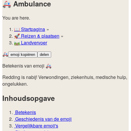
🚑
Ambulance
You are here.
📖
Startpagina
🚀️
Reizen & plaatsen
🛤️
Landvervoer
🚑
emoji kopiëren
delen
Betekenis van emoji 🚑
Redding is nabij! Verwondingen, ziekenhuis, medische hulp,
ongelukken.
Inhoudsopgave
Betekenis
Geschiedenis van de emoji
Vergelijkbare emoji's