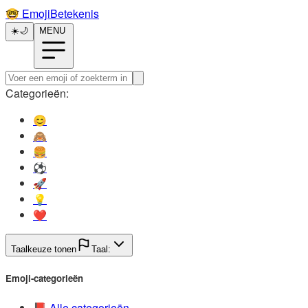
🤓️
EmojiBetekenis
☀️
🌙
MENU
Categorieën:
😊️
🙈️
🍔️
⚽️
🚀️
💡️
❤️
Taalkeuze tonen
Taal:
Emoji-categorieën
📕️
Alle categorieën