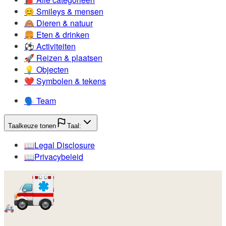
😊️
Smileys & mensen
🙈️
Dieren & natuur
🍔️
Eten & drinken
⚽️
Activiteiten
🚀️
Reizen & plaatsen
💡️
Objecten
❤️
Symbolen & tekens
🗣️
Team
Taalkeuze tonen
Taal:
📖️
Legal Disclosure
📖️
Privacybeleid
🚑