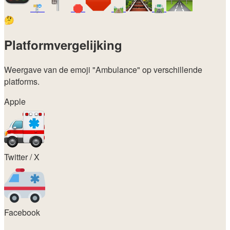
🚏
🛑
🛤️
🛣️
🤔
Platformvergelijking
Weergave van de emoji
"Ambulance"
op verschillende
platforms.
Apple
Twitter / X
Facebook