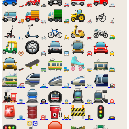
🏎️
🚓
🚑
🚒
🚐
🚚
🚛
🚜
🦽
🦼
🛴
🚲
🛵
🏍️
🛺
🛞
🚔
🚍
🚘
🚖
🛹
🚃
🛼
🚋
🚞
🚝
🚄
🚅
🚈
🚂
🚆
🚇
🚊
🚉
🚨
🛢️
⛽
🚧
🚦
🚥