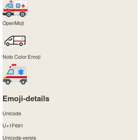
OpenMoji
Noto Color Emoji
Emoji-details
Unicode
U+1F691
Unicode-versie