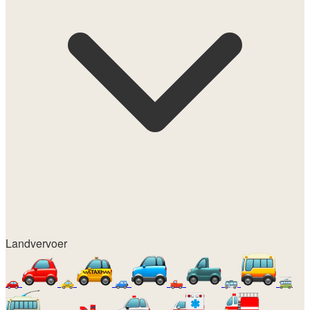
Landvervoer
🚗
🚕
🚙
🛻
🚌
🚎