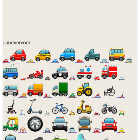
Landvervoer
🚗
🚕
🚙
🛻
🚌
🚎
🏎️
🚓
🚑
🚒
🚐
🚚
🚛
🚜
🦽
🦼
🛴
🚲
🛵
🏍️
🛺
🛞
🚔
🚍
🚘
🚖