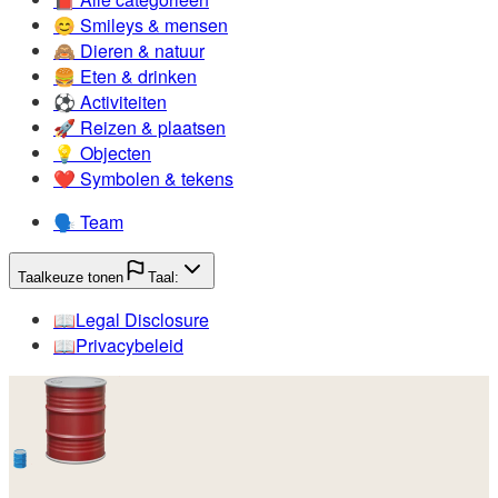
😊️
Smileys & mensen
🙈️
Dieren & natuur
🍔️
Eten & drinken
⚽️
Activiteiten
🚀️
Reizen & plaatsen
💡️
Objecten
❤️
Symbolen & tekens
🗣️
Team
Taalkeuze tonen
Taal:
📖️
Legal Disclosure
📖️
Privacybeleid
🛢️