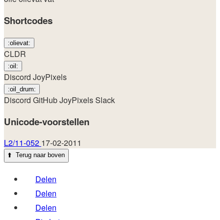
Shortcodes
:olievat:
CLDR
:oil:
Discord
JoyPixels
:oil_drum:
Discord
GitHub
JoyPixels
Slack
Unicode-voorstellen
L2/11-052
17-02-2011
⬆️
Terug naar boven
Delen
Delen
Delen