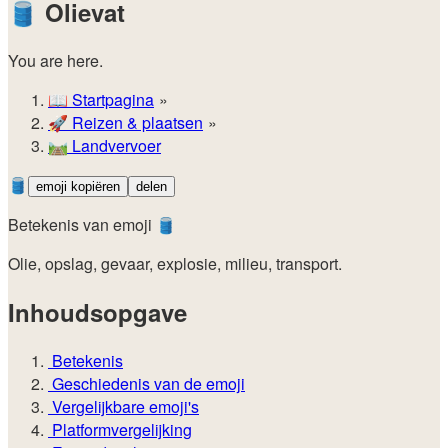
🛢️
Olievat
You are here.
📖
Startpagina
🚀️
Reizen & plaatsen
🛤️
Landvervoer
🛢️
emoji kopiëren
delen
Betekenis van emoji 🛢️
Olie, opslag, gevaar, explosie, milieu, transport.
Inhoudsopgave
Betekenis
Geschiedenis van de emoji
Vergelijkbare emoji's
Platformvergelijking