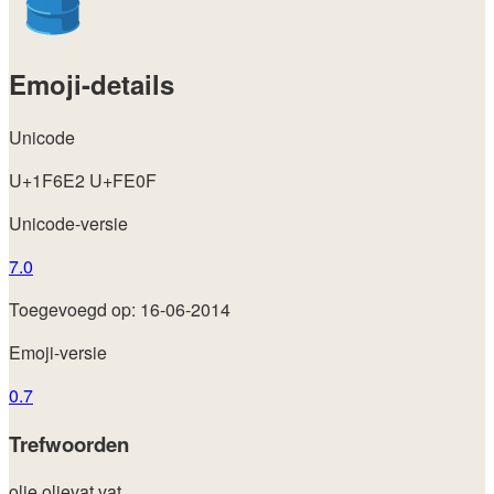
Emoji-details
Unicode
U+1F6E2 U+FE0F
Unicode-versie
7.0
Toegevoegd op: 16-06-2014
Emoji-versie
0.7
Trefwoorden
olie
olievat
vat