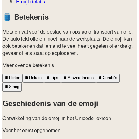
Emoji-details
🛢️
Betekenis
Metalen vat voor de opslag van opslag of transport van olie.
De auto lekt olie en moet naar de werkplaats. De emoji kan
ook betekenen dat iemand te veel heeft gegeten of er dreigt
gevaar of iets staat op exploderen.
Meer over de betekenis
🛢️
Flirten
🛢️
Relatie
🛢️
Tips
🛢️
Misverstanden
🛢️
Combi’s
🛢️
Slang
Geschiedenis van de emoji
Ontwikkeling van de emoji in het Unicode-lexicon
Voor het eerst opgenomen