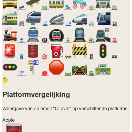
🛹
🚃
🛼
🚋
🚞
🚝
🚄
🚅
🚈
🚂
🚆
🚇
🚊
🚉
🚨
🛢️
⛽
🚧
🚦
🚥
🚏
🛑
🛤️
🛣️
🤔
Platformvergelijking
Weergave van de emoji
"Olievat"
op verschillende platforms.
Apple