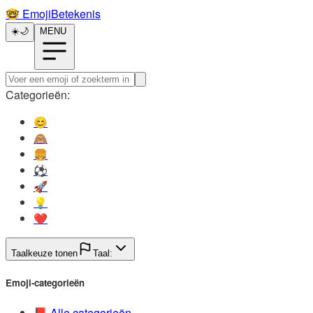
🤓️
EmojiBetekenis
☀️
🌙
MENU
Categorieën:
😊️
🙈️
🍔️
⚽️
🚀️
💡️
❤️
Taalkeuze tonen
Taal:
Emoji-categorieën
📕️
Alle categorieën