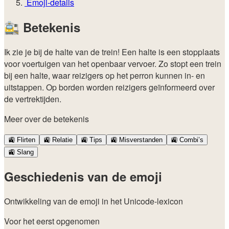
Emoji-details
🚉
Betekenis
Ik zie je bij de halte van de trein! Een halte is een stopplaats
voor voertuigen van het openbaar vervoer. Zo stopt een trein
bij een halte, waar reizigers op het perron kunnen in- en
uitstappen. Op borden worden reizigers geïnformeerd over
de vertrektijden.
Meer over de betekenis
🚉
Flirten
🚉
Relatie
🚉
Tips
🚉
Misverstanden
🚉
Combi’s
🚉
Slang
Geschiedenis van de emoji
Ontwikkeling van de emoji in het Unicode-lexicon
Voor het eerst opgenomen