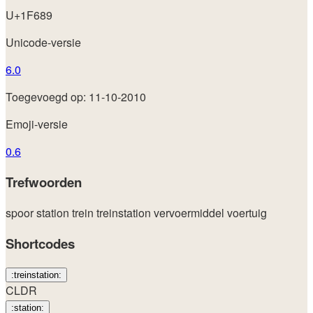
U+1F689
Unicode-versie
6.0
Toegevoegd op: 11-10-2010
Emoji-versie
0.6
Trefwoorden
spoor
station
trein
treinstation
vervoermiddel
voertuig
Shortcodes
:treinstation:
CLDR
:station: