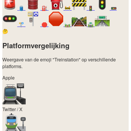
🛢️
⛽
🚧
🚦
🚥
🚏
🛑
🛤️
🛣️
🤔
Platformvergelijking
Weergave van de emoji
"Treinstation"
op verschillende
platforms.
Apple
Twitter / X