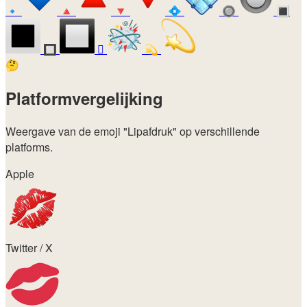
🔹
🔺
🔻
💠
🔘
🔳
🔲
🫯
💫
🤔
Platformvergelijking
Weergave van de emoji
"Lipafdruk"
op verschillende
platforms.
Apple
Twitter / X