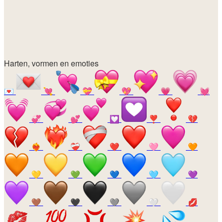
Harten, vormen en emoties
💌
💘
💝
💖
💗
💓
💞
💕
💟
❣️
💔
❤️‍🔥
❤️‍🩹
❤️
🩷
🧡
💛
💚
💙
🩵
💜
🤎
🖤
🩶
🤍
💋