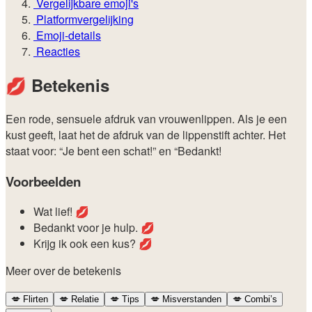
Vergelijkbare emoji's
Platformvergelijking
Emoji-details
Reacties
💋
Betekenis
Een rode, sensuele afdruk van vrouwenlippen. Als je een
kust geeft, laat het de afdruk van de lippenstift achter. Het
staat voor: “Je bent een schat!” en “Bedankt!
Voorbeelden
Wat lief! 💋
Bedankt voor je hulp. 💋
Krijg ik ook een kus? 💋
Meer over de betekenis
💋
Flirten
💋
Relatie
💋
Tips
💋
Misverstanden
💋
Combi’s