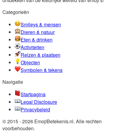
ontdekken van de kleurrijke wereld van emoji's!
Categorieën
Smileys & mensen
Dieren & natuur
Eten & drinken
Activiteiten
Reizen & plaatsen
Objecten
Symbolen & tekens
Navigatie
Startpagina
Legal Disclosure
Privacybeleid
© 2015 - 2026 EmojiBetekenis.nl. Alle rechten
voorbehouden.