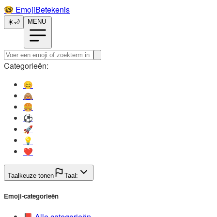
🤓️
EmojiBetekenis
☀️
🌙
MENU
Categorieën:
😊️
🙈️
🍔️
⚽️
🚀️
💡️
❤️
Taalkeuze tonen
Taal:
Emoji-categorieën
📕️
Alle categorieën