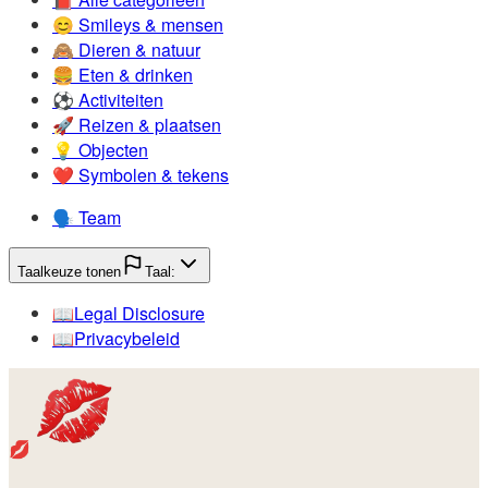
😊️
Smileys & mensen
🙈️
Dieren & natuur
🍔️
Eten & drinken
⚽️
Activiteiten
🚀️
Reizen & plaatsen
💡️
Objecten
❤️
Symbolen & tekens
🗣️
Team
Taalkeuze tonen
Taal:
📖️
Legal Disclosure
📖️
Privacybeleid
💋