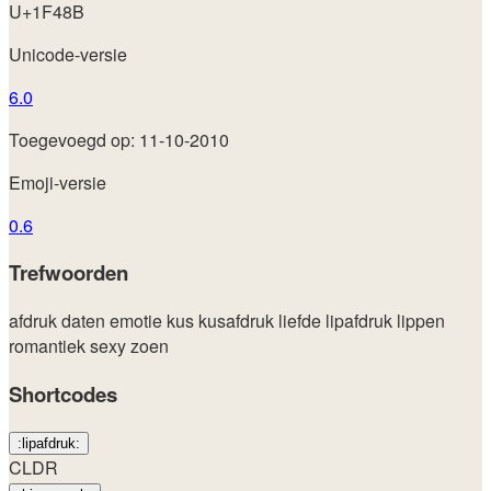
U+1F48B
Unicode-versie
6.0
Toegevoegd op: 11-10-2010
Emoji-versie
0.6
Trefwoorden
afdruk
daten
emotie
kus
kusafdruk
liefde
lipafdruk
lippen
romantiek
sexy
zoen
Shortcodes
:lipafdruk:
CLDR