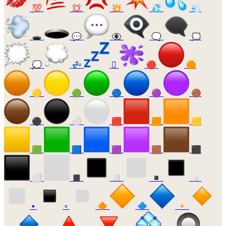
💯
💢
💥
💦
💨
🕳️
💬
👁️‍🗨️
🗨️
🗯️
💭
💤
🫟
🔴
🟠
🟡
🟢
🔵
🟣
🟤
⚫
⚪
🟥
🟧
🟨
🟩
🟦
🟪
🟫
⬛
⬜
◼️
◻️
◾
◽
▪️
▫️
🔶
🔷
🔸