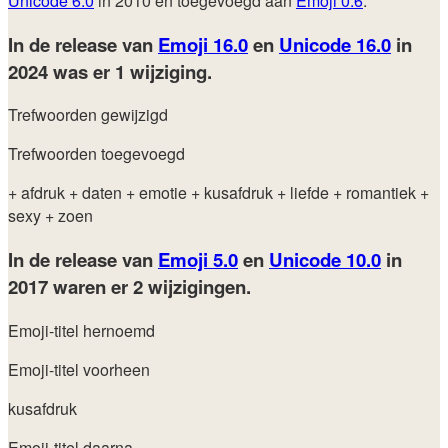
Unicode 6.0
in 2010 en toegevoegd aan
Emoji 0.6
.
In de release van
Emoji 16.0
en
Unicode 16.0
in
2024
was er 1 wijziging.
Trefwoorden gewijzigd
Trefwoorden toegevoegd
+ afdruk
+ daten
+ emotie
+ kusafdruk
+ liefde
+ romantiek
+
sexy
+ zoen
In de release van
Emoji 5.0
en
Unicode 10.0
in
2017
waren er 2 wijzigingen.
Emoji-titel hernoemd
Emoji-titel voorheen
kusafdruk
Emoji-titel daarna