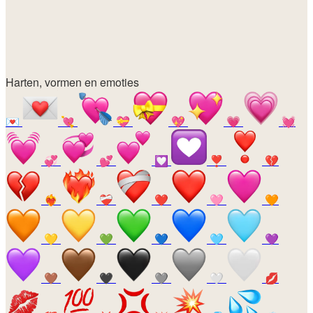
Harten, vormen en emoties
💌
💘
💝
💖
💗
💓
💞
💕
💟
❣️
💔
❤️‍🔥
❤️‍🩹
❤️
🩷
🧡
💛
💚
💙
🩵
💜
🤎
🖤
🩶
🤍
💋