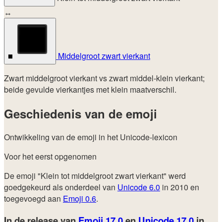
↔
Middelgroot zwart vierkant
◼️
Zwart middelgroot vierkant vs zwart middel-klein vierkant;
beide gevulde vierkantjes met klein maatverschil.
Geschiedenis van de emoji
Ontwikkeling van de emoji in het Unicode-lexicon
Voor het eerst opgenomen
De emoji "Klein tot middelgroot zwart vierkant" werd
goedgekeurd als onderdeel van
Unicode 6.0
in 2010 en
toegevoegd aan
Emoji 0.6
.
In de release van
Emoji 17.0
en
Unicode 17.0
in