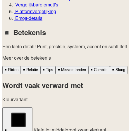
Vergelijkbare emoji's
Platformvergelijking
Emoji-details
◾
Betekenis
Een klein detail! Punt, precisie, systeem, accent en subtiliteit.
Meer over de betekenis
◾
Flirten
◾
Relatie
◾
Tips
◾
Misverstanden
◾
Combi’s
◾
Slang
Wordt vaak verward met
Kleurvariant
Klein tot middelgroot zwart vierkant
◾