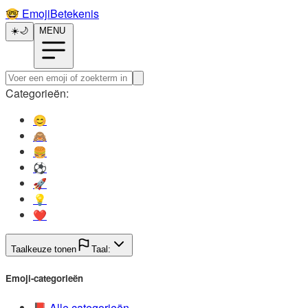
🤓️
EmojiBetekenis
☀️
🌙
MENU
Categorieën:
😊️
🙈️
🍔️
⚽️
🚀️
💡️
❤️
Taalkeuze tonen
Taal:
Emoji-categorieën
📕️
Alle categorieën