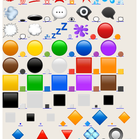
💯
💢
💥
💦
💨
🕳️
💬
👁️‍🗨️
🗨️
🗯️
💭
💤
🫟
🔴
🟠
🟡
🟢
🔵
🟣
🟤
⚫
⚪
🟥
🟧
🟨
🟩
🟦
🟪
🟫
⬛
⬜
◼️
◻️
◾
◽
▪️
▫️
🔶
🔷
🔸