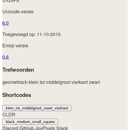
U+25FE
Unicode-versie
6.0
Toegevoegd op: 11-10-2010
Emoji-versie
0.6
Trefwoorden
geometrisch
klein tot middelgroot
vierkant
zwart
Shortcodes
:klein_tot_middelgroot_zwart_vierkant:
CLDR
:black_medium_small_square:
Discord
GitHub
JoyPixels
Slack