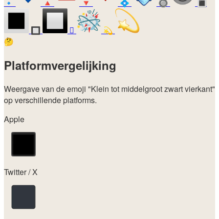
🔹
🔺
🔻
💠
🔘
🔳
🔲
🫯
💫
🤔
Platformvergelijking
Weergave van de emoji
"Klein tot middelgroot zwart vierkant"
op verschillende platforms.
Apple
Twitter / X