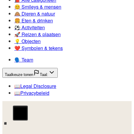
😊️
Smileys & mensen
🙈️
Dieren & natuur
🍔️
Eten & drinken
⚽️
Activiteiten
🚀️
Reizen & plaatsen
💡️
Objecten
❤️
Symbolen & tekens
🗣️
Team
Taalkeuze tonen
Taal:
📖️
Legal Disclosure
📖️
Privacybeleid
◾