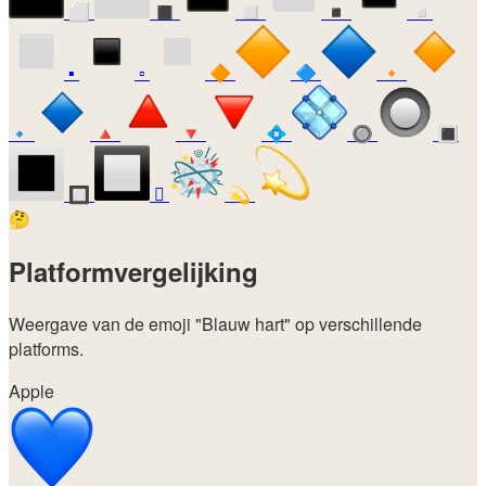
⬜
◼️
◻️
◾
◽
▪️
▫️
🔶
🔷
🔸
🔹
🔺
🔻
💠
🔘
🔳
🔲
🫯
💫
🤔
Platformvergelijking
Weergave van de emoji
"Blauw hart"
op verschillende
platforms.
Apple