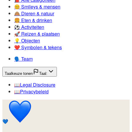
😊️
Smileys & mensen
🙈️
Dieren & natuur
🍔️
Eten & drinken
⚽️
Activiteiten
🚀️
Reizen & plaatsen
💡️
Objecten
❤️
Symbolen & tekens
🗣️
Team
Taalkeuze tonen
Taal:
📖️
Legal Disclosure
📖️
Privacybeleid
💙