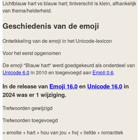
Lichtblauw hart vs blauw hart; tintverschil is klein, afhankelijk
van thema/helderheid.
Geschiedenis van de emoji
Ontwikkeling van de emoji in het Unicode-lexicon
Voor het eerst opgenomen
De emoji "Blauw hart" werd goedgekeurd als onderdeel van
Unicode 6.0
in 2010 en toegevoegd aan
Emoji 0.6
.
In de release van
Emoji 16.0
en
Unicode 16.0
in
2024
was er 1 wijziging.
Trefwoorden gewijzigd
Trefwoorden toegevoegd
+ emotie
+ hart
+ hou van jou
+ hvj
+ liefde
+ romantiek