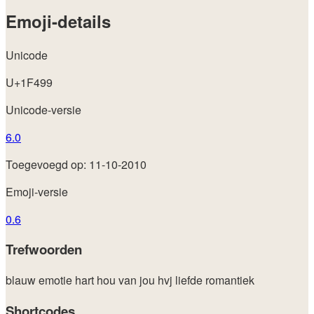
Emoji-details
Unicode
U+1F499
Unicode-versie
6.0
Toegevoegd op: 11-10-2010
Emoji-versie
0.6
Trefwoorden
blauw
emotie
hart
hou van jou
hvj
liefde
romantiek
Shortcodes