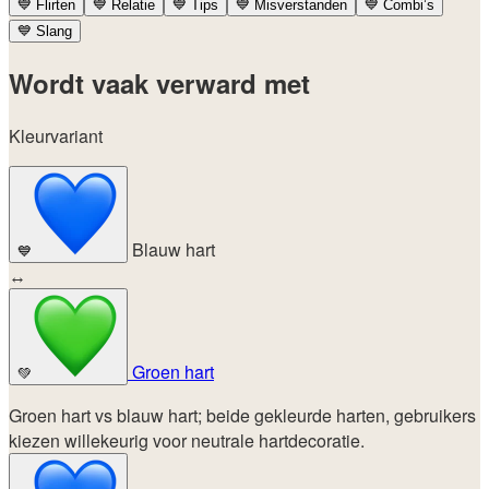
💙
Flirten
💙
Relatie
💙
Tips
💙
Misverstanden
💙
Combi’s
💙
Slang
Wordt vaak verward met
Kleurvariant
Blauw hart
💙
↔
Groen hart
💚
Groen hart vs blauw hart; beide gekleurde harten, gebruikers
kiezen willekeurig voor neutrale hartdecoratie.