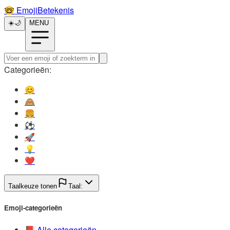
🤓️
EmojiBetekenis
☀️
🌙
MENU
Categorieën:
😊️
🙈️
🍔️
⚽️
🚀️
💡️
❤️
Taalkeuze tonen
Taal:
Emoji-categorieën
📕️
Alle categorieën