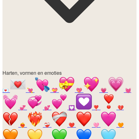
Harten, vormen en emoties
💌
💘
💝
💖
💗
💓
💞
💕
💟
❣️
💔
❤️‍🔥
❤️‍🩹
❤️
🩷
🧡