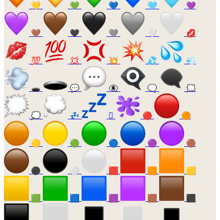
💛
💚
💙
🩵
💜
🤎
🖤
🩶
🤍
💋
💯
💢
💥
💦
💨
🕳️
💬
👁️‍🗨️
🗨️
🗯️
💭
💤
🫟
🔴
🟠
🟡
🟢
🔵
🟣
🟤
⚫
⚪
🟥
🟧
🟨
🟩
🟦
🟪
🟫
⬛