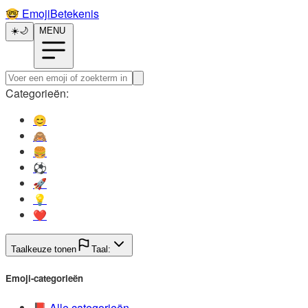
🤓️
EmojiBetekenis
☀️
🌙
MENU
Categorieën:
😊️
🙈️
🍔️
⚽️
🚀️
💡️
❤️
Taalkeuze tonen
Taal:
Emoji-categorieën
📕️
Alle categorieën