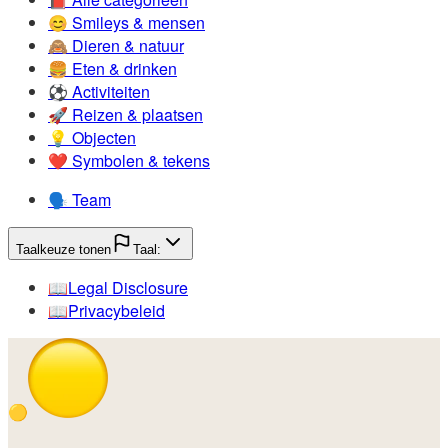
😊️
Smileys & mensen
🙈️
Dieren & natuur
🍔️
Eten & drinken
⚽️
Activiteiten
🚀️
Reizen & plaatsen
💡️
Objecten
❤️
Symbolen & tekens
🗣️
Team
Taalkeuze tonen
Taal:
📖️
Legal Disclosure
📖️
Privacybeleid
🟡