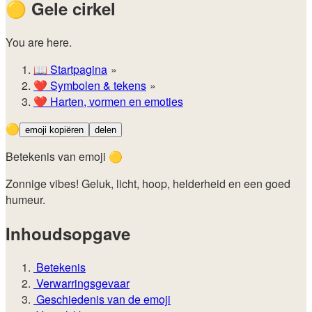
🟡
Gele cirkel
You are here.
📖
Startpagina
❤️
Symbolen & tekens
❤️
Harten, vormen en emoties
🟡
emoji kopiëren
delen
Betekenis van emoji 🟡
Zonnige vibes! Geluk, licht, hoop, helderheid en een goed
humeur.
Inhoudsopgave
Betekenis
Verwarringsgevaar
Geschiedenis van de emoji