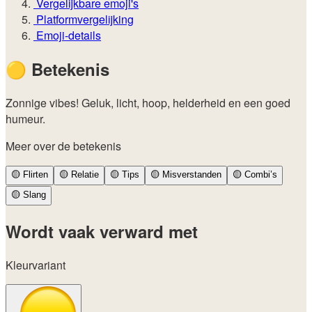
Vergelijkbare emoji's
Platformvergelijking
Emoji-details
🟡
Betekenis
Zonnige vibes! Geluk, licht, hoop, helderheid en een goed
humeur.
Meer over de betekenis
🟡
Flirten
🟡
Relatie
🟡
Tips
🟡
Misverstanden
🟡
Combi’s
🟡
Slang
Wordt vaak verward met
Kleurvariant