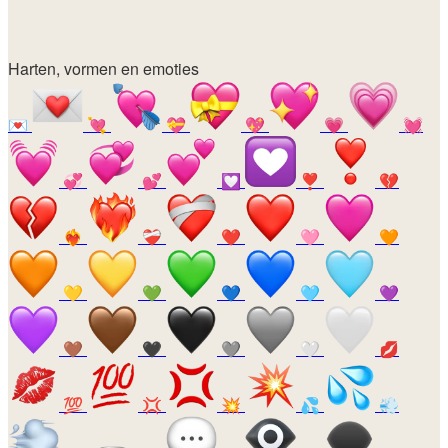
Harten, vormen en emoties
💌
💘
💝
💖
💗
💓
💞
💕
💟
❣️
💔
❤️‍🔥
❤️‍🩹
❤️
🩷
🧡
💛
💚
💙
🩵
💜
🤎
🖤
🩶
🤍
💋
💯
💢
💥
💦
💨