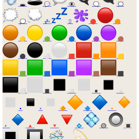
🕳️
💬
👁️‍🗨️
🗨️
🗯️
💭
💤
🫟
🔴
🟠
🟡
🟢
🔵
🟣
🟤
⚫
⚪
🟥
🟧
🟨
🟩
🟦
🟪
🟫
⬛
⬜
◼️
◻️
◾
◽
▪️
▫️
🔶
🔷
🔸
🔹
🔺
🔻
💠
🔘
🔳