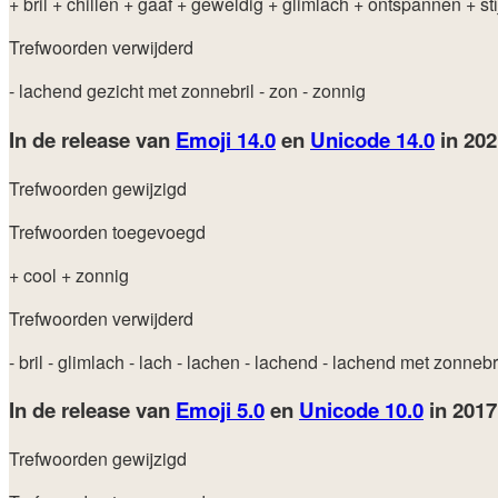
+ bril
+ chillen
+ gaaf
+ geweldig
+ glimlach
+ ontspannen
+ sti
Trefwoorden verwijderd
- lachend gezicht met zonnebril
- zon
- zonnig
In de release van
Emoji 14.0
en
Unicode 14.0
in 20
Trefwoorden gewijzigd
Trefwoorden toegevoegd
+ cool
+ zonnig
Trefwoorden verwijderd
- bril
- glimlach
- lach
- lachen
- lachend
- lachend met zonnebr
In de release van
Emoji 5.0
en
Unicode 10.0
in 201
Trefwoorden gewijzigd