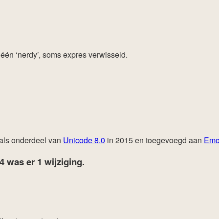
, één ‘nerdy’, soms expres verwisseld.
 als onderdeel van
Unicode 8.0
in 2015 en toegevoegd aan
Emoj
24
was er 1 wijziging.