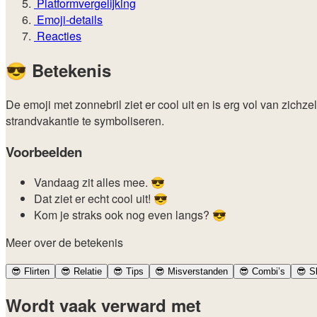
Platformvergelijking
Emoji-details
Reacties
😎
Betekenis
De emoji met zonnebril ziet er cool uit en is erg vol van zichz
strandvakantie te symboliseren.
Voorbeelden
Vandaag zit alles mee. 😎
Dat ziet er echt cool uit! 😎
Kom je straks ook nog even langs? 😎
Meer over de betekenis
😎
Flirten
😎
Relatie
😎
Tips
😎
Misverstanden
😎
Combi’s
😎
Sl
Wordt vaak verward met