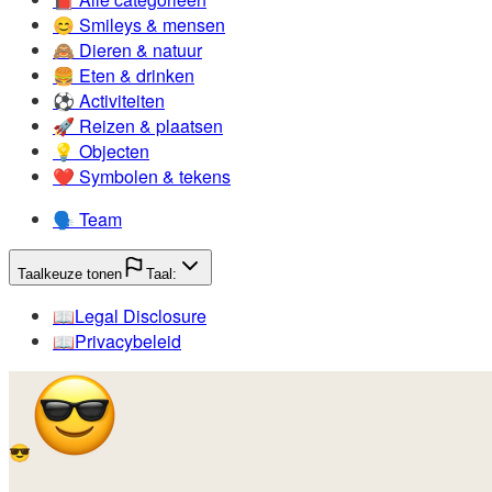
😊️
Smileys & mensen
🙈️
Dieren & natuur
🍔️
Eten & drinken
⚽️
Activiteiten
🚀️
Reizen & plaatsen
💡️
Objecten
❤️
Symbolen & tekens
🗣️
Team
Taalkeuze tonen
Taal:
📖️
Legal Disclosure
📖️
Privacybeleid
😎