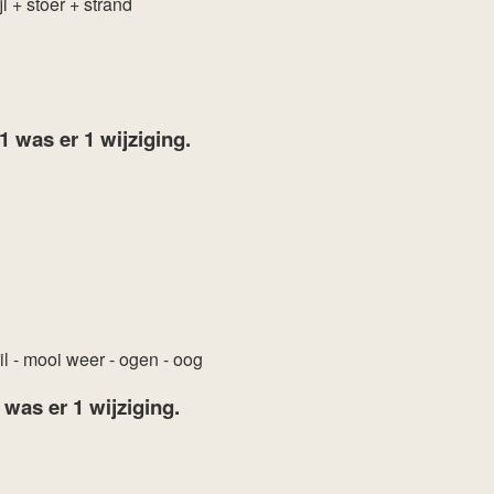
jl
+ stoer
+ strand
21
was er 1 wijziging.
il
- mooi weer
- ogen
- oog
7
was er 1 wijziging.