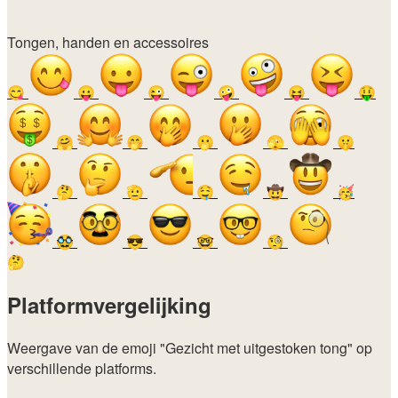
Tongen, handen en accessoires
😋
😛
😜
🤪
😝
🤑
🤗
🤭
🫢
🫣
🤫
🤔
🫡
🤤
🤠
🥳
🥸
😎
🤓
🧐
🤔
Platformvergelijking
Weergave van de emoji
"Gezicht met uitgestoken tong"
op
verschillende platforms.