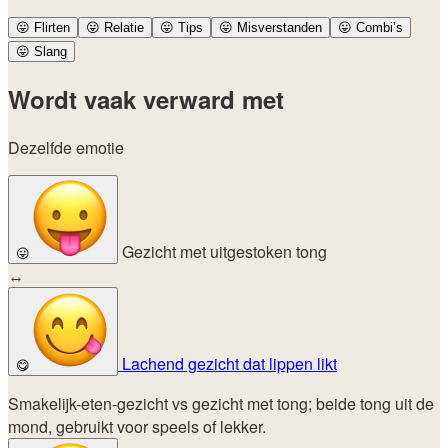
😛
Flirten
😛
Relatie
😛
Tips
😛
Misverstanden
😛
Combi’s
😛
Slang
Wordt vaak verward met
Dezelfde emotie
Gezicht met uitgestoken tong
😛
↔
Lachend gezicht dat lippen likt
😋
Smakelijk-eten-gezicht vs gezicht met tong; beide tong uit de
mond, gebruikt voor speels of lekker.