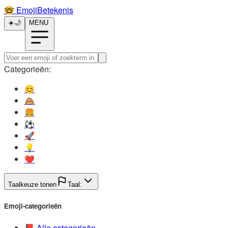
🤓️
EmojiBetekenis
☀️
🌙
MENU
Categorieën:
😊️
🙈️
🍔️
⚽️
🚀️
💡️
❤️
Taalkeuze tonen
Taal:
Emoji-categorieën
📕️
Alle categorieën