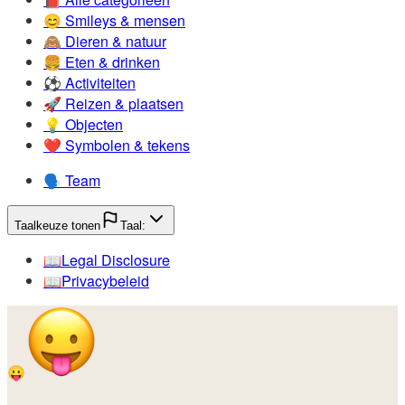
😊️
Smileys & mensen
🙈️
Dieren & natuur
🍔️
Eten & drinken
⚽️
Activiteiten
🚀️
Reizen & plaatsen
💡️
Objecten
❤️
Symbolen & tekens
🗣️
Team
Taalkeuze tonen
Taal:
📖️
Legal Disclosure
📖️
Privacybeleid
😛