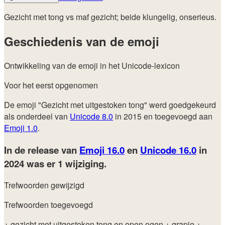
Gezicht met tong vs maf gezicht; beide klungelig, onserieus.
Geschiedenis van de emoji
Ontwikkeling van de emoji in het Unicode-lexicon
Voor het eerst opgenomen
De emoji "Gezicht met uitgestoken tong" werd goedgekeurd
als onderdeel van
Unicode 8.0
in 2015 en toegevoegd aan
Emoji 1.0
.
In de release van
Emoji 16.0
en
Unicode 16.0
in
2024
was er 1 wijziging.
Trefwoorden gewijzigd
Trefwoorden toegevoegd
+ gezicht met uitgestoken tong en open ogen
+ grapje
+