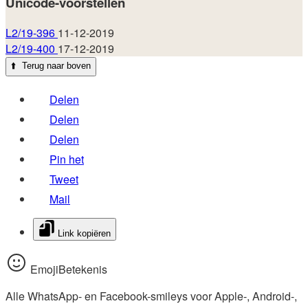
Unicode-voorstellen
L2/19-396
11-12-2019
L2/19-400
17-12-2019
⬆️
Terug naar boven
Delen
Delen
Delen
Pin het
Tweet
Mail
Link kopiëren
EmojiBetekenis
Alle WhatsApp- en Facebook-smileys voor Apple-, Android-,