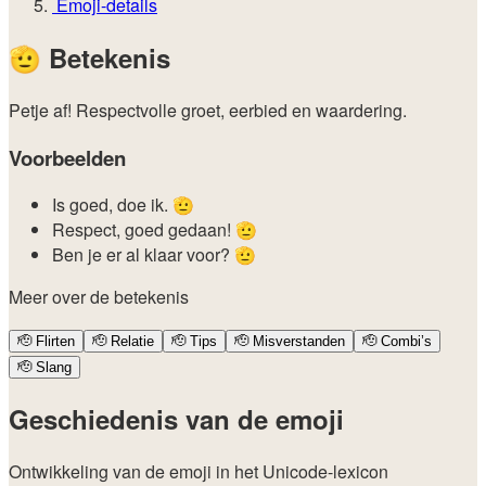
Emoji-details
🫡
Betekenis
Petje af! Respectvolle groet, eerbied en waardering.
Voorbeelden
Is goed, doe ik. 🫡
Respect, goed gedaan! 🫡
Ben je er al klaar voor? 🫡
Meer over de betekenis
🫡
Flirten
🫡
Relatie
🫡
Tips
🫡
Misverstanden
🫡
Combi’s
🫡
Slang
Geschiedenis van de emoji
Ontwikkeling van de emoji in het Unicode-lexicon