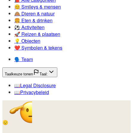
😊️
Smileys & mensen
🙈️
Dieren & natuur
🍔️
Eten & drinken
⚽️
Activiteiten
🚀️
Reizen & plaatsen
💡️
Objecten
❤️
Symbolen & tekens
🗣️
Team
Taalkeuze tonen
Taal:
📖️
Legal Disclosure
📖️
Privacybeleid
🫡