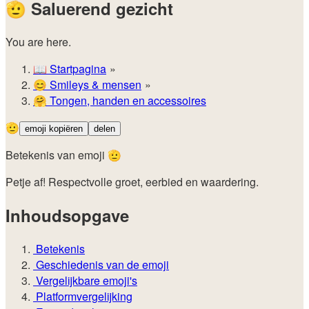
🫡
Saluerend gezicht
You are here.
📖
Startpagina
😊️
Smileys & mensen
🤗
Tongen, handen en accessoires
🫡
emoji kopiëren
delen
Betekenis van emoji 🫡
Petje af! Respectvolle groet, eerbied en waardering.
Inhoudsopgave
Betekenis
Geschiedenis van de emoji
Vergelijkbare emoji's
Platformvergelijking