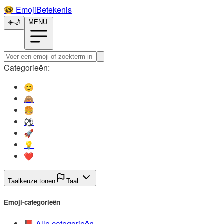
🤓️
EmojiBetekenis
☀️
🌙
MENU
Categorieën:
😊️
🙈️
🍔️
⚽️
🚀️
💡️
❤️
Taalkeuze tonen
Taal:
Emoji-categorieën
📕️
Alle categorieën