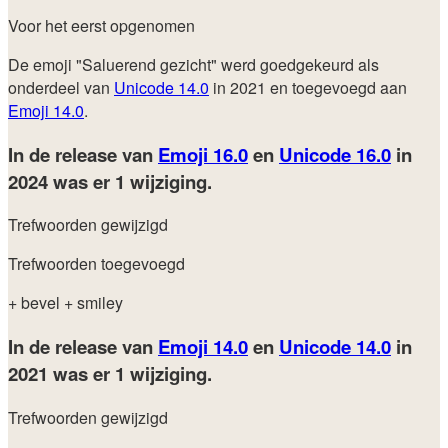
Voor het eerst opgenomen
De emoji "Saluerend gezicht" werd goedgekeurd als
onderdeel van
Unicode 14.0
in 2021 en toegevoegd aan
Emoji 14.0
.
In de release van
Emoji 16.0
en
Unicode 16.0
in
2024
was er 1 wijziging.
Trefwoorden gewijzigd
Trefwoorden toegevoegd
+ bevel
+ smiley
In de release van
Emoji 14.0
en
Unicode 14.0
in
2021
was er 1 wijziging.
Trefwoorden gewijzigd