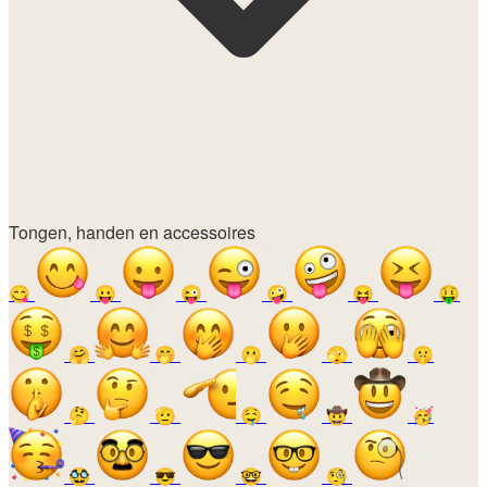
Tongen, handen en accessoires
😋
😛
😜
🤪
😝
🤑
🤗
🤭
🫢
🫣
🤫
🤔
🫡
🤤
🤠
🥳
🥸
😎
🤓
🧐