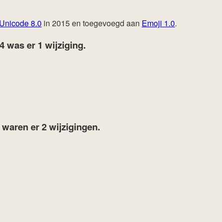
Unicode 8.0
in 2015 en toegevoegd aan
Emoji 1.0
.
24
was er 1 wijziging.
7
waren er 2 wijzigingen.