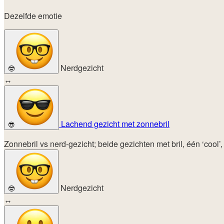
Dezelfde emotie
Nerdgezicht
🤓
↔
Lachend gezicht met zonnebril
😎
Zonnebril vs nerd-gezicht; beide gezichten met bril, één ‘cool’
Nerdgezicht
🤓
↔