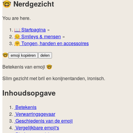
🤓
Nerdgezicht
You are here.
📖
Startpagina
😊️
Smileys & mensen
🤗
Tongen, handen en accessoires
🤓
emoji kopiëren
delen
Betekenis van emoji 🤓
Slim gezicht met bril en konijnentanden, ironisch.
Inhoudsopgave
Betekenis
Verwarringsgevaar
Geschiedenis van de emoji
Vergelijkbare emoji's