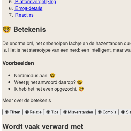
Platformvergelijking
Emoji-details
Reacties
🤓
Betekenis
De enorme bril, het onbeholpen lachje en de hazentanden duide
is. Het is het stereotype van een nerd: een intelligent, maar 
Voorbeelden
Nerdmodus aan! 🤓
Weet jij het antwoord daarop? 🤓
Ik heb het net even opgezocht. 🤓
Meer over de betekenis
🤓
Flirten
🤓
Relatie
🤓
Tips
🤓
Misverstanden
🤓
Combi’s
🤓
Sl
Wordt vaak verward met