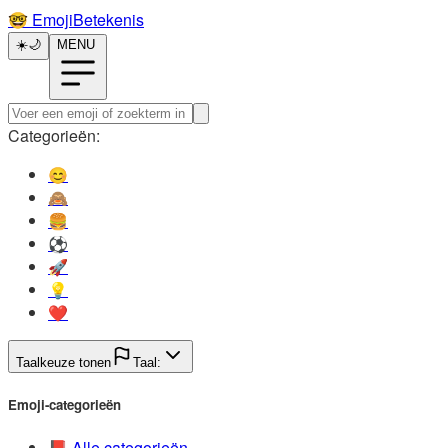
🤓️
EmojiBetekenis
☀️
🌙
MENU
Categorieën:
😊️
🙈️
🍔️
⚽️
🚀️
💡️
❤️
Taalkeuze tonen
Taal:
Emoji-categorieën
📕️
Alle categorieën