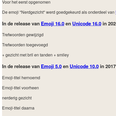
Voor het eerst opgenomen
De emoji "Nerdgezicht" werd goedgekeurd als onderdeel van
In de release van
Emoji 16.0
en
Unicode 16.0
in 20
Trefwoorden gewijzigd
Trefwoorden toegevoegd
+ gezicht met bril en tanden
+ smiley
In de release van
Emoji 5.0
en
Unicode 10.0
in 201
Emoji-titel hernoemd
Emoji-titel voorheen
nerderig gezicht
Emoji-titel daarna