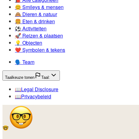
😊️
Smileys & mensen
🙈️
Dieren & natuur
🍔️
Eten & drinken
⚽️
Activiteiten
🚀️
Reizen & plaatsen
💡️
Objecten
❤️
Symbolen & tekens
🗣️
Team
Taalkeuze tonen
Taal:
📖️
Legal Disclosure
📖️
Privacybeleid
🤓