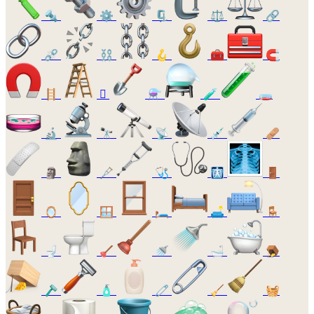
🔩
⚙️
🗜️
⚖️
🔗
⛓️‍💥
⛓️
🪝
🧰
🧲
🪜
🪏
⚗️
🧪
🧫
🔬
🔭
📡
💉
🩹
🗿
🩼
🩺
🩻
🚪
🪞
🪟
🛏️
🛋️
🪑
🚽
🪠
🚿
🛁
🪤
🪒
🧴
🧷
🧹
🧺