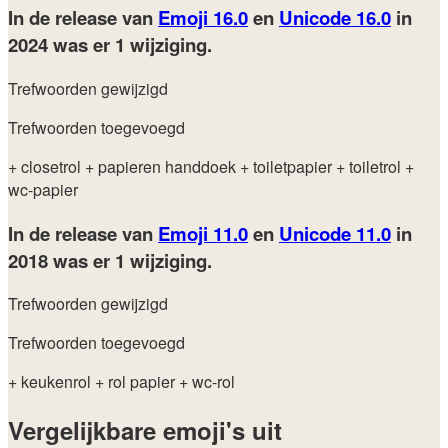
In de release van
Emoji 16.0
en
Unicode 16.0
in
2024
was er 1 wijziging.
Trefwoorden gewijzigd
Trefwoorden toegevoegd
+ closetrol
+ papieren handdoek
+ toiletpapier
+ toiletrol
+
wc-papier
In de release van
Emoji 11.0
en
Unicode 11.0
in
2018
was er 1 wijziging.
Trefwoorden gewijzigd
Trefwoorden toegevoegd
+ keukenrol
+ rol papier
+ wc-rol
Vergelijkbare emoji's uit