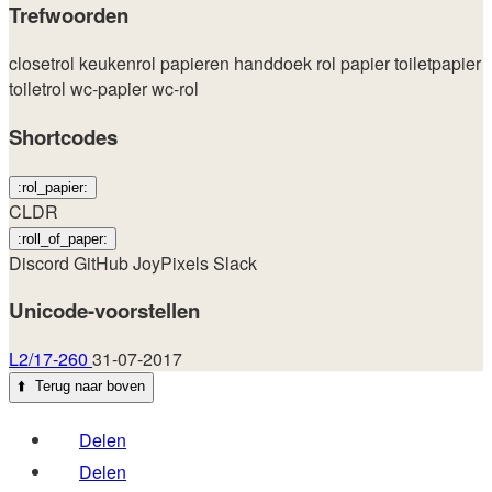
Trefwoorden
closetrol
keukenrol
papieren handdoek
rol papier
toiletpapier
toiletrol
wc-papier
wc-rol
Shortcodes
:rol_papier:
CLDR
:roll_of_paper:
Discord
GitHub
JoyPixels
Slack
Unicode-voorstellen
L2/17-260
31-07-2017
⬆️
Terug naar boven
Delen
Delen