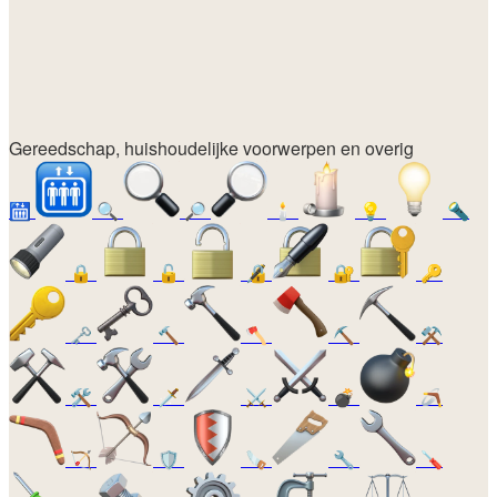
Gereedschap, huishoudelijke voorwerpen en overig
🛗
🔍
🔎
🕯️
💡
🔦
🔒
🔓
🔏
🔐
🔑
🗝️
🔨
🪓
⛏️
⚒️
🛠️
🗡️
⚔️
💣
🪃
🏹
🛡️
🪚
🔧
🪛