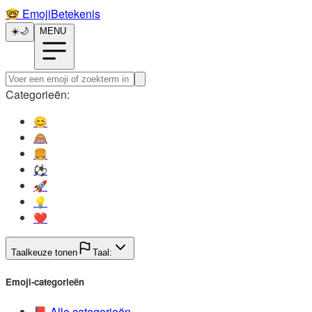
🤓️
EmojiBetekenis
☀️
🌙
MENU
Categorieën:
😊️
🙈️
🍔️
⚽️
🚀️
💡️
❤️
Taalkeuze tonen
Taal:
Emoji-categorieën
📕️
Alle categorieën