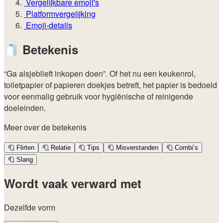
Vergelijkbare emoji's
Platformvergelijking
Emoji-details
🧻
Betekenis
“Ga alsjeblieft inkopen doen”. Of het nu een keukenrol,
toiletpapier of papieren doekjes betreft, het papier is bedoeld
voor eenmalig gebruik voor hygiënische of reinigende
doeleinden.
Meer over de betekenis
🧻
Flirten
🧻
Relatie
🧻
Tips
🧻
Misverstanden
🧻
Combi’s
🧻
Slang
Wordt vaak verward met
Dezelfde vorm