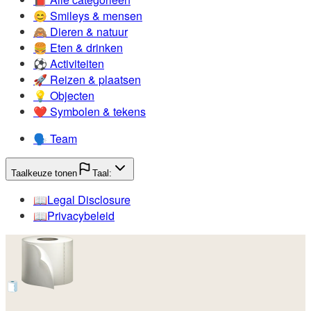
😊️
Smileys & mensen
🙈️
Dieren & natuur
🍔️
Eten & drinken
⚽️
Activiteiten
🚀️
Reizen & plaatsen
💡️
Objecten
❤️
Symbolen & tekens
🗣️
Team
Taalkeuze tonen
Taal:
📖️
Legal Disclosure
📖️
Privacybeleid
🧻