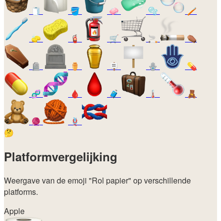
🧻
🪣
🧼
🫧
🪥
🧽
🧯
🛒
🚬
⚰️
🪦
⚱️
🪧
🪬
💊
🧬
🩸
🧳
🌡️
🧸
🧶
🪢
🤔
Platformvergelijking
Weergave van de emoji
"Rol papier"
op verschillende
platforms.
Apple