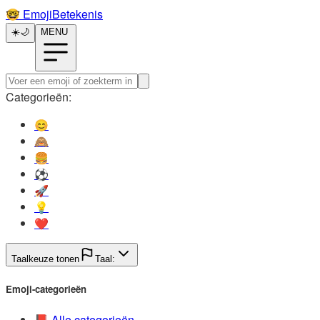
🤓️
EmojiBetekenis
☀️
🌙
MENU
Categorieën:
😊️
🙈️
🍔️
⚽️
🚀️
💡️
❤️
Taalkeuze tonen
Taal:
Emoji-categorieën
📕️
Alle categorieën