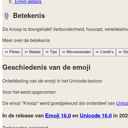
Emoji-details
🪢
Betekenis
De knoop is doorgehakt! Verbondenheid, houvast, verwikkeling
Meer over de betekenis
🪢
Flirten
🪢
Relatie
🪢
Tips
🪢
Misverstanden
🪢
Combi’s
🪢
Sl
Geschiedenis van de emoji
Ontwikkeling van de emoji in het Unicode-lexicon
Voor het eerst opgenomen
De emoji "Knoop" werd goedgekeurd als onderdeel van
Unico
In de release van
Emoji 16.0
en
Unicode 16.0
in 20
Trefwoorden gewijzigd