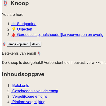
🪢
Knoop
You are here.
📖
Startpagina
💡️
Objecten
🩸
Gereedschap, huishoudelijke voorwerpen en overig
🪢
emoji kopiëren
delen
Betekenis van emoji 🪢
De knoop is doorgehakt! Verbondenheid, houvast, verwikkeling
Inhoudsopgave
Betekenis
Geschiedenis van de emoji
Vergelijkbare emoji's
Platformvergelijking