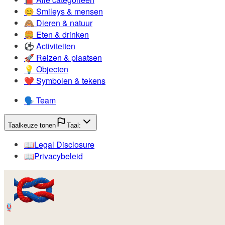
😊️
Smileys & mensen
🙈️
Dieren & natuur
🍔️
Eten & drinken
⚽️
Activiteiten
🚀️
Reizen & plaatsen
💡️
Objecten
❤️
Symbolen & tekens
🗣️
Team
Taalkeuze tonen
Taal:
📖️
Legal Disclosure
📖️
Privacybeleid
🪢